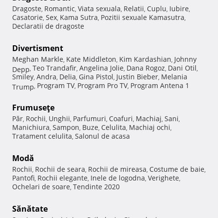
Dragoste
Romantic
Viata sexuala
Relatii
Cuplu
Iubire
,
,
,
,
,
,
Casatorie
Sex
Kama Sutra
Pozitii sexuale Kamasutra
,
,
,
,
Declaratii de dragoste
Divertisment
Meghan Markle
Kate Middleton
Kim Kardashian
Johnny
,
,
,
Teo Trandafir
Angelina Jolie
Dana Rogoz
Dani Otil
Depp
,
,
,
,
,
Smiley
Andra
Delia
Gina Pistol
Justin Bieber
Melania
,
,
,
,
,
Program TV
Program Pro TV
Program Antena 1
Trump
,
,
,
Frumuseţe
Păr
Rochii
Unghii
Parfumuri
Coafuri
Machiaj
Sani
,
,
,
,
,
,
,
Manichiura
Sampon
Buze
Celulita
Machiaj ochi
,
,
,
,
,
Tratament celulita
Salonul de acasa
,
Modă
Rochii
Rochii de seara
Rochii de mireasa
Costume de baie
,
,
,
,
Pantofi
Rochii elegante
Inele de logodna
Verighete
,
,
,
,
Ochelari de soare
Tendinte 2020
,
Sănătate