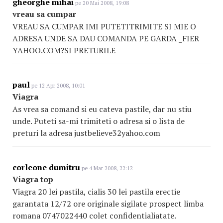
gheorghe mihai
pe 20 Mai 2008, 19:08
vreau sa cumpar
VREAU SA CUMPAR IMI PUTETITRIMITE SI MIE O
ADRESA UNDE SA DAU COMANDA PE GARDA _FIER
YAHOO.COM?SI PRETURILE
paul
pe 12 Apr 2008, 10:01
Viagra
As vrea sa comand si eu cateva pastile, dar nu stiu
unde. Puteti sa-mi trimiteti o adresa si o lista de
preturi la adresa justbelieve32yahoo.com
corleone dumitru
pe 4 Mar 2008, 22:12
Viagra top
Viagra 20 lei pastila, cialis 30 lei pastila erectie
garantata 12/72 ore originale sigilate prospect limba
romana 0747022440 colet confidentialiatate.