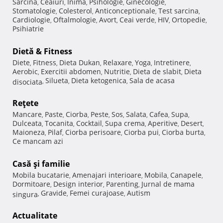
Sarcina
Ceaiuri
Inima
Psihologie
Ginecologie
,
,
,
,
,
Stomatologie
Colesterol
Anticonceptionale
Test sarcina
,
,
,
,
Cardiologie
Oftalmologie
Avort
Ceai verde
HIV
Ortopedie
,
,
,
,
,
,
Psihiatrie
Dietă & Fitness
Diete
Fitness
Dieta Dukan
Relaxare
Yoga
Intretinere
,
,
,
,
,
,
Aerobic
Exercitii abdomen
Nutritie
Dieta de slabit
Dieta
,
,
,
,
Silueta
Dieta ketogenica
Sala de acasa
disociata
,
,
,
Reţete
Mancare
Paste
Ciorba
Peste
Sos
Salata
Cafea
Supa
,
,
,
,
,
,
,
,
Dulceata
Tocanita
Cocktail
Supa crema
Aperitive
Desert
,
,
,
,
,
,
Maioneza
Pilaf
Ciorba perisoare
Ciorba pui
Ciorba burta
,
,
,
,
,
Ce mancam azi
Casă şi familie
Mobila bucatarie
Amenajari interioare
Mobila
Canapele
,
,
,
,
Dormitoare
Design interior
Parenting
Jurnal de mama
,
,
,
Gravide
Femei curajoase
Autism
singura
,
,
,
Actualitate