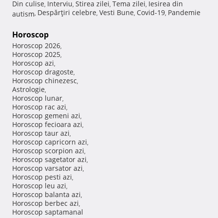
Din culise
Interviu
Stirea zilei
Tema zilei
Iesirea din
,
,
,
,
Despărţiri celebre
Vesti Bune
Covid-19
Pandemie
autism
,
,
,
,
Horoscop
Horoscop 2026
,
Horoscop 2025
,
Horoscop azi
,
Horoscop dragoste
,
Horoscop chinezesc
,
Astrologie
,
Horoscop lunar
,
Horoscop rac azi
,
Horoscop gemeni azi
,
Horoscop fecioara azi
,
Horoscop taur azi
,
Horoscop capricorn azi
,
Horoscop scorpion azi
,
Horoscop sagetator azi
,
Horoscop varsator azi
,
Horoscop pesti azi
,
Horoscop leu azi
,
Horoscop balanta azi
,
Horoscop berbec azi
,
Horoscop saptamanal