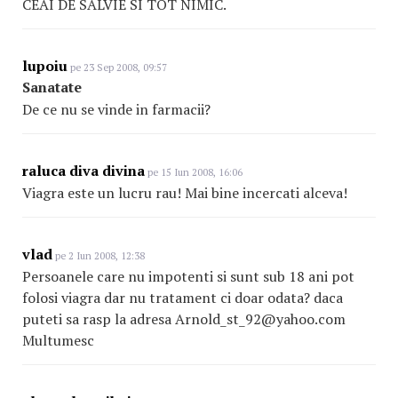
CEAI DE SALVIE SI TOT NIMIC.
lupoiu
pe 23 Sep 2008, 09:57
Sanatate
De ce nu se vinde in farmacii?
raluca diva divina
pe 15 Iun 2008, 16:06
Viagra este un lucru rau! Mai bine incercati alceva!
vlad
pe 2 Iun 2008, 12:38
Persoanele care nu impotenti si sunt sub 18 ani pot
folosi viagra dar nu tratament ci doar odata? daca
puteti sa rasp la adresa Arnold_st_92@yahoo.com
Multumesc