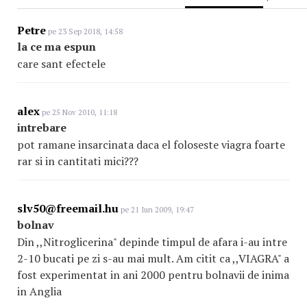
Petre
pe 23 Sep 2018, 14:58
la ce ma espun
care sant efectele
alex
pe 25 Nov 2010, 11:18
intrebare
pot ramane insarcinata daca el foloseste viagra foarte
rar si in cantitati mici???
slv50@freemail.hu
pe 21 Iun 2009, 19:47
bolnav
Din ,,Nitroglicerina" depinde timpul de afara i-au intre
2-10 bucati pe zi s-au mai mult. Am citit ca ,,VIAGRA" a
fost experimentat in ani 2000 pentru bolnavii de inima
in Anglia