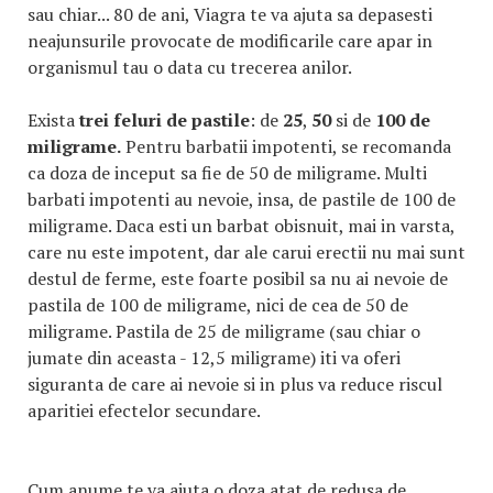
sau chiar... 80 de ani, Viagra te va ajuta sa depasesti
neajunsurile provocate de modificarile care apar in
organismul tau o data cu trecerea anilor.
Exista
trei feluri de pastile
: de
25
,
50
si de
100 de
miligrame.
Pentru barbatii impotenti, se recomanda
ca doza de inceput sa fie de 50 de miligrame. Multi
barbati impotenti au nevoie, insa, de pastile de 100 de
miligrame. Daca esti un barbat obisnuit, mai in varsta,
care nu este impotent, dar ale carui erectii nu mai sunt
destul de ferme, este foarte posibil sa nu ai nevoie de
pastila de 100 de miligrame, nici de cea de 50 de
miligrame. Pastila de 25 de miligrame (sau chiar o
jumate din aceasta - 12,5 miligrame) iti va oferi
siguranta de care ai nevoie si in plus va reduce riscul
aparitiei efectelor secundare.
Cum anume te va ajuta o doza atat de redusa de