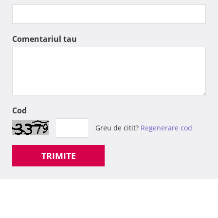
Comentariul tau
Cod
Greu de citit?
Regenerare cod
TRIMITE