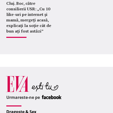
Cluj. Boc, către
consilierii USR: „Cu 10
like-uri pe internet și
mamă, mergeți acasă,
explicați la soție cât de
bun ați fost astăzi”
Urmareste-ne pe
Dragoste & Sex