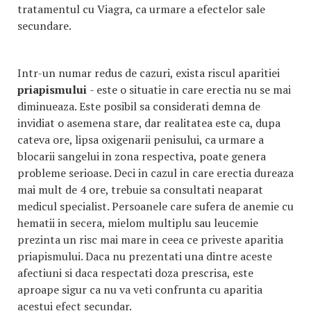
tratamentul cu Viagra, ca urmare a efectelor sale
secundare.
Intr-un numar redus de cazuri, exista riscul aparitiei
priapismului
- este o situatie in care erectia nu se mai
diminueaza. Este posibil sa considerati demna de
invidiat o asemena stare, dar realitatea este ca, dupa
cateva ore, lipsa oxigenarii penisului, ca urmare a
blocarii sangelui in zona respectiva, poate genera
probleme serioase. Deci in cazul in care erectia dureaza
mai mult de 4 ore, trebuie sa consultati neaparat
medicul specialist. Persoanele care sufera de anemie cu
hematii in secera, mielom multiplu sau leucemie
prezinta un risc mai mare in ceea ce priveste aparitia
priapismului. Daca nu prezentati una dintre aceste
afectiuni si daca respectati doza prescrisa, este
aproape sigur ca nu va veti confrunta cu aparitia
acestui efect secundar.