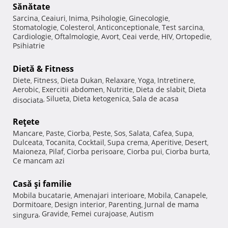
Sănătate
Sarcina
Ceaiuri
Inima
Psihologie
Ginecologie
,
,
,
,
,
Stomatologie
Colesterol
Anticonceptionale
Test sarcina
,
,
,
,
Cardiologie
Oftalmologie
Avort
Ceai verde
HIV
Ortopedie
,
,
,
,
,
,
Psihiatrie
Dietă & Fitness
Diete
Fitness
Dieta Dukan
Relaxare
Yoga
Intretinere
,
,
,
,
,
,
Aerobic
Exercitii abdomen
Nutritie
Dieta de slabit
Dieta
,
,
,
,
Silueta
Dieta ketogenica
Sala de acasa
disociata
,
,
,
Reţete
Mancare
Paste
Ciorba
Peste
Sos
Salata
Cafea
Supa
,
,
,
,
,
,
,
,
Dulceata
Tocanita
Cocktail
Supa crema
Aperitive
Desert
,
,
,
,
,
,
Maioneza
Pilaf
Ciorba perisoare
Ciorba pui
Ciorba burta
,
,
,
,
,
Ce mancam azi
Casă şi familie
Mobila bucatarie
Amenajari interioare
Mobila
Canapele
,
,
,
,
Dormitoare
Design interior
Parenting
Jurnal de mama
,
,
,
Gravide
Femei curajoase
Autism
singura
,
,
,