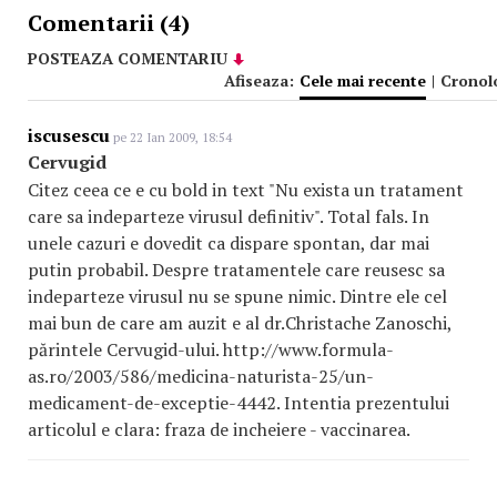
Comentarii (4)
POSTEAZA COMENTARIU
Afiseaza:
Cele mai recente
|
Cronol
iscusescu
pe 22 Ian 2009, 18:54
Cervugid
Citez ceea ce e cu bold in text "Nu exista un tratament
care sa indeparteze virusul definitiv". Total fals. In
unele cazuri e dovedit ca dispare spontan, dar mai
putin probabil. Despre tratamentele care reusesc sa
indeparteze virusul nu se spune nimic. Dintre ele cel
mai bun de care am auzit e al dr.Christache Zanoschi,
părintele Cervugid-ului. http://www.formula-
as.ro/2003/586/medicina-naturista-25/un-
medicament-de-exceptie-4442. Intentia prezentului
articolul e clara: fraza de incheiere - vaccinarea.