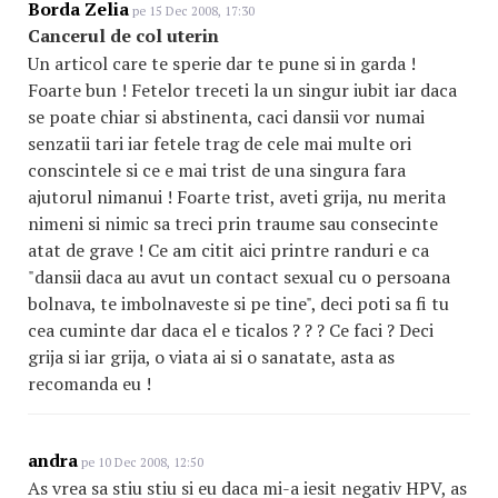
Borda Zelia
pe 15 Dec 2008, 17:30
Cancerul de col uterin
Un articol care te sperie dar te pune si in garda !
Foarte bun ! Fetelor treceti la un singur iubit iar daca
se poate chiar si abstinenta, caci dansii vor numai
senzatii tari iar fetele trag de cele mai multe ori
conscintele si ce e mai trist de una singura fara
ajutorul nimanui ! Foarte trist, aveti grija, nu merita
nimeni si nimic sa treci prin traume sau consecinte
atat de grave ! Ce am citit aici printre randuri e ca
"dansii daca au avut un contact sexual cu o persoana
bolnava, te imbolnaveste si pe tine", deci poti sa fi tu
cea cuminte dar daca el e ticalos ? ? ? Ce faci ? Deci
grija si iar grija, o viata ai si o sanatate, asta as
recomanda eu !
andra
pe 10 Dec 2008, 12:50
As vrea sa stiu stiu si eu daca mi-a iesit negativ HPV, as