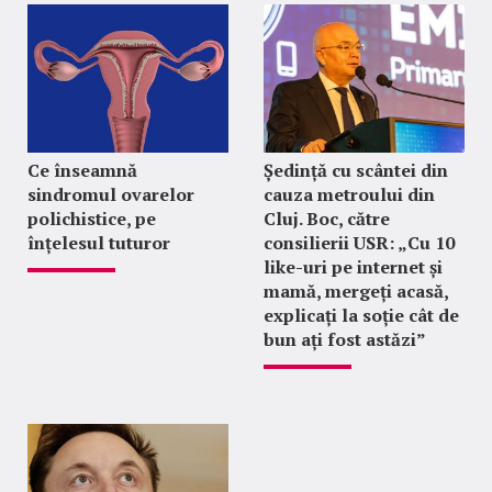
Ce înseamnă
Ședință cu scântei din
sindromul ovarelor
cauza metroului din
polichistice, pe
Cluj. Boc, către
înțelesul tuturor
consilierii USR: „Cu 10
like-uri pe internet și
mamă, mergeți acasă,
explicați la soție cât de
bun ați fost astăzi”