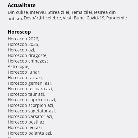
Actualitate
Din culise
Interviu
Stirea zilei
Tema zilei
Iesirea din
,
,
,
,
Despărţiri celebre
Vesti Bune
Covid-19
Pandemie
autism
,
,
,
,
Horoscop
Horoscop 2026
,
Horoscop 2025
,
Horoscop azi
,
Horoscop dragoste
,
Horoscop chinezesc
,
Astrologie
,
Horoscop lunar
,
Horoscop rac azi
,
Horoscop gemeni azi
,
Horoscop fecioara azi
,
Horoscop taur azi
,
Horoscop capricorn azi
,
Horoscop scorpion azi
,
Horoscop sagetator azi
,
Horoscop varsator azi
,
Horoscop pesti azi
,
Horoscop leu azi
,
Horoscop balanta azi
,