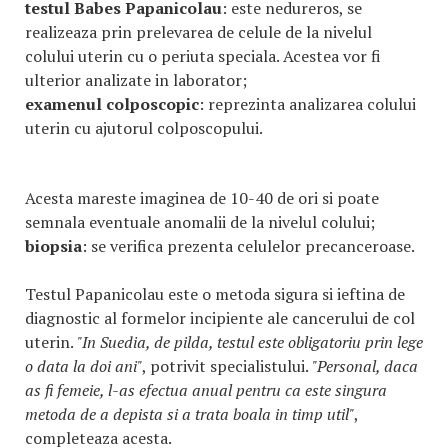
testul Babes Papanicolau
: este nedureros, se
realizeaza prin prelevarea de celule de la nivelul
colului uterin cu o periuta speciala. Acestea vor fi
ulterior analizate in laborator;
examenul colposcopic
: reprezinta analizarea colului
uterin cu ajutorul colposcopului.
Acesta mareste imaginea de 10-40 de ori si poate
semnala eventuale anomalii de la nivelul colului;
biopsia
: se verifica prezenta celulelor precanceroase.
Testul Papanicolau este o metoda sigura si ieftina de
diagnostic al formelor incipiente ale cancerului de col
uterin.
"In Suedia, de pilda, testul este obligatoriu prin lege
o data la doi ani"
, potrivit specialistului.
"Personal, daca
as fi femeie, l-as efectua anual pentru ca este singura
metoda de a depista si a trata boala in timp util"
,
completeaza acesta.