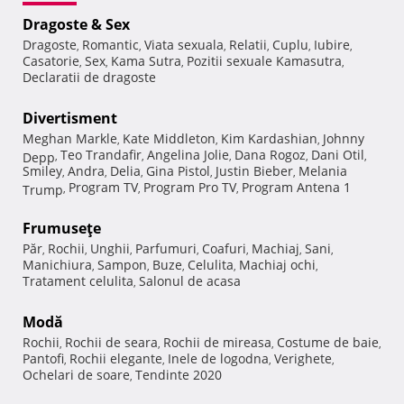
Dragoste & Sex
Dragoste
Romantic
Viata sexuala
Relatii
Cuplu
Iubire
,
,
,
,
,
,
Casatorie
Sex
Kama Sutra
Pozitii sexuale Kamasutra
,
,
,
,
Declaratii de dragoste
Divertisment
Meghan Markle
Kate Middleton
Kim Kardashian
Johnny
,
,
,
Teo Trandafir
Angelina Jolie
Dana Rogoz
Dani Otil
Depp
,
,
,
,
,
Smiley
Andra
Delia
Gina Pistol
Justin Bieber
Melania
,
,
,
,
,
Program TV
Program Pro TV
Program Antena 1
Trump
,
,
,
Frumuseţe
Păr
Rochii
Unghii
Parfumuri
Coafuri
Machiaj
Sani
,
,
,
,
,
,
,
Manichiura
Sampon
Buze
Celulita
Machiaj ochi
,
,
,
,
,
Tratament celulita
Salonul de acasa
,
Modă
Rochii
Rochii de seara
Rochii de mireasa
Costume de baie
,
,
,
,
Pantofi
Rochii elegante
Inele de logodna
Verighete
,
,
,
,
Ochelari de soare
Tendinte 2020
,