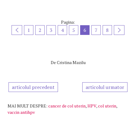
Pagina:
1
2
3
4
5
6
7
8
De
Cristina Mazilu
articolul precedent
articolul urmator
MAI MULT DESPRE:
cancer de col uterin
,
HPV
,
col uterin
,
vaccin antihpv