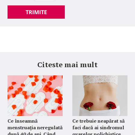
TRIMITE
Citeste mai mult
Ce înseamnă
Ce trebuie neapărat să
menstruația neregulată
faci dacă ai sindromul
după 40 de ani. Când
ovarelor polichistice