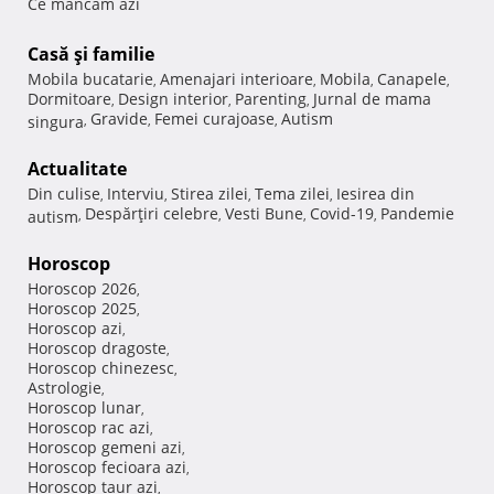
Ce mancam azi
Casă şi familie
Mobila bucatarie
Amenajari interioare
Mobila
Canapele
,
,
,
,
Dormitoare
Design interior
Parenting
Jurnal de mama
,
,
,
Gravide
Femei curajoase
Autism
singura
,
,
,
Actualitate
Din culise
Interviu
Stirea zilei
Tema zilei
Iesirea din
,
,
,
,
Despărţiri celebre
Vesti Bune
Covid-19
Pandemie
autism
,
,
,
,
Horoscop
Horoscop 2026
,
Horoscop 2025
,
Horoscop azi
,
Horoscop dragoste
,
Horoscop chinezesc
,
Astrologie
,
Horoscop lunar
,
Horoscop rac azi
,
Horoscop gemeni azi
,
Horoscop fecioara azi
,
Horoscop taur azi
,