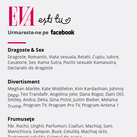
Urmareste-ne pe
Dragoste & Sex
Dragoste
Romantic
Viata sexuala
Relatii
Cuplu
Iubire
,
,
,
,
,
,
Casatorie
Sex
Kama Sutra
Pozitii sexuale Kamasutra
,
,
,
,
Declaratii de dragoste
Divertisment
Meghan Markle
Kate Middleton
Kim Kardashian
Johnny
,
,
,
Teo Trandafir
Angelina Jolie
Dana Rogoz
Dani Otil
Depp
,
,
,
,
,
Smiley
Andra
Delia
Gina Pistol
Justin Bieber
Melania
,
,
,
,
,
Program TV
Program Pro TV
Program Antena 1
Trump
,
,
,
Frumuseţe
Păr
Rochii
Unghii
Parfumuri
Coafuri
Machiaj
Sani
,
,
,
,
,
,
,
Manichiura
Sampon
Buze
Celulita
Machiaj ochi
,
,
,
,
,
Tratament celulita
Salonul de acasa