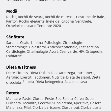
,
Modă
Rochii
Rochii de seara
Rochii de mireasa
Costume de baie
,
,
,
,
Pantofi
Rochii elegante
Inele de logodna
Verighete
,
,
,
,
Ochelari de soare
Tendinte 2020
,
Sănătate
Sarcina
Ceaiuri
Inima
Psihologie
Ginecologie
,
,
,
,
,
Stomatologie
Colesterol
Anticonceptionale
Test sarcina
,
,
,
,
Cardiologie
Oftalmologie
Avort
Ceai verde
HIV
Ortopedie
,
,
,
,
,
,
Psihiatrie
Dietă & Fitness
Diete
Fitness
Dieta Dukan
Relaxare
Yoga
Intretinere
,
,
,
,
,
,
Aerobic
Exercitii abdomen
Nutritie
Dieta de slabit
Dieta
,
,
,
,
Silueta
Dieta ketogenica
Sala de acasa
disociata
,
,
,
Reţete
Mancare
Paste
Ciorba
Peste
Sos
Salata
Cafea
Supa
,
,
,
,
,
,
,
,
Dulceata
Tocanita
Cocktail
Supa crema
Aperitive
Desert
,
,
,
,
,
,
Maioneza
Pilaf
Ciorba perisoare
Ciorba pui
Ciorba burta
,
,
,
,
,