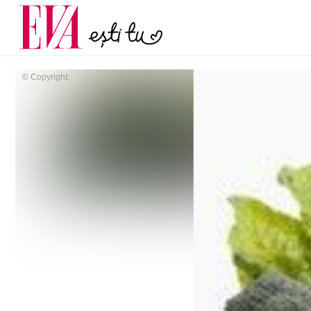
menopauză și când ar t
Carieră
la medic
Actualitate
© Copyright: