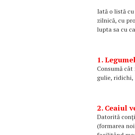
Iată o listă c
zilnică, cu pr
lupta sa cu c
1. Legumel
Consumă cât m
gulie, ridichi
2. Ceaiul 
Datorită conţ
(formarea noi
facilitând mo