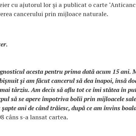
eier cu ajutorul lor şi a publicat o carte "Anticanc
gerea cancerului prin mijloace naturale.
er.
agnosticul acesta pentru prima dată acum 15 ani. M
işnuit şi am făcut cancerul să dea înapoi, însă do
 mai târziu. Am decis să aflu tot ce îmi stătea în pu
pul să se apere împotriva bolii prin mijloacele sale
 şapte ani de când trăiesc, după ce am învins boal
8 câns s-a lansat cartea.