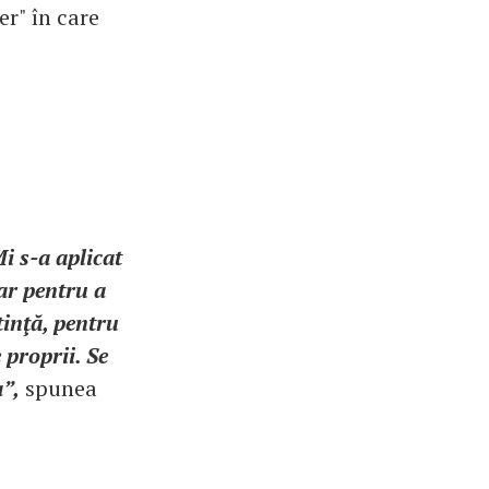
er" în care
i s-a aplicat
ar pentru a
tinţă, pentru
 proprii. Se
a”,
spunea