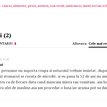
:
cancer
,
alimente
,
peste
,
usturoi
,
ceai verde
,
anticancer
,
david servan sc
 (2)
NTARIU
Afiseaza:
Cele mai r
1, 11:42
at
 persoane nu suporta ceapa si usturoiul trebuie insistat . dup
e zi stomacul se curata de microbi . si eu pana la 52 de ani nu
tru ca de fiecare data cand mancam miera rau vomitam . am hot
i cu ulei de masline.asa am procedat o luna iar acuma pot sa dau