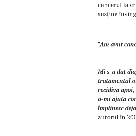
cancerul la cr
susţine învin
"Am avut canc
Mi s-a dat di
tratamentul ob
recidiva apoi,
a-mi ajuta cor
împlinesc deja
autorul în 200