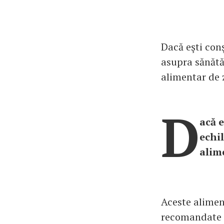
Dacă eşti con
asupra sănătăţ
alimentar de z
D
acă 
echil
alime
Aceste aliment
recomandate d