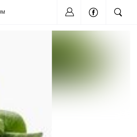
Nu ai cont?
Inregistreaza-
UM