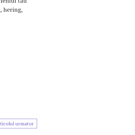
 meniul tău
, hering,
ticolul urmator