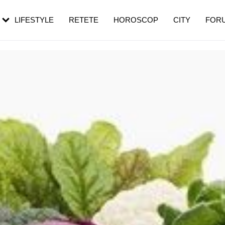
rebui să mergi
și 60 de ani. De ce te trezești mai des
pe măsură ce înaintezi în vârstă
LIFESTYLE
RETETE
HOROSCOP
CITY
FOR