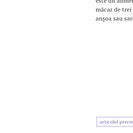
este un alimen
măcar de trei
anşoa sau sar
articolul prece