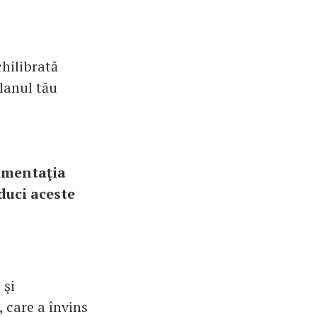
hilibrată
planul tău
limentaţia
oduci aceste
 şi
 care a învins