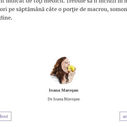
t indicat de toţi medicii. Trebuie să îl incluzi în
 ori pe săptămână câte o porţie de macrou, somon
dine.
Ioana Maroşan
De
Ioana Maroşan
dent
ar