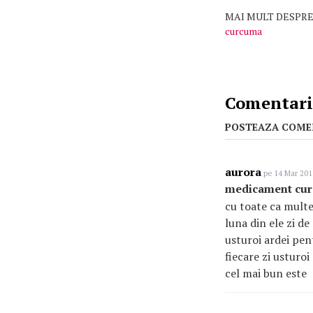
MAI MULT DESPRE
curcuma
Comentarii
POSTEAZA COME
aurora
pe 14 Mar 201
medicament cur
cu toate ca multe
luna din ele zi d
usturoi ardei pen
fiecare zi usturo
cel mai bun este