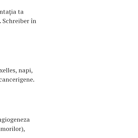
ntaţia ta
. Schreiber în
elles, napi,
icancerigene.
angiogeneza
morilor),