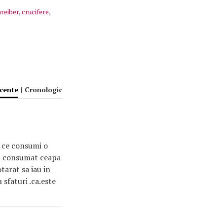
hreiber
,
crucifere
,
ecente
|
Cronologic
a ce consumi o
 am consumat ceapa
arat sa iau in
 sfaturi .ca.este