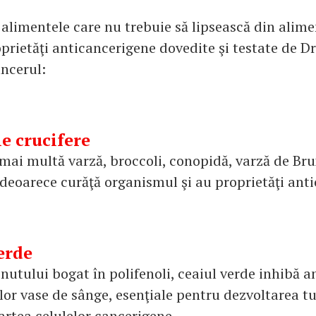
u alimentele care nu trebuie să lipsească din alime
oprietăţi anticancerigene dovedite şi testate de Dr
ancerul:
e crucifere
ai multă varză, broccoli, conopidă, varză de Brux
, deoarece curăţă organismul şi au proprietăţi ant
verde
inutului bogat în polifenoli, ceaiul verde inhibă 
lor vase de sânge, esenţiale pentru dezvoltarea tu
artea celulelor cancerigene.