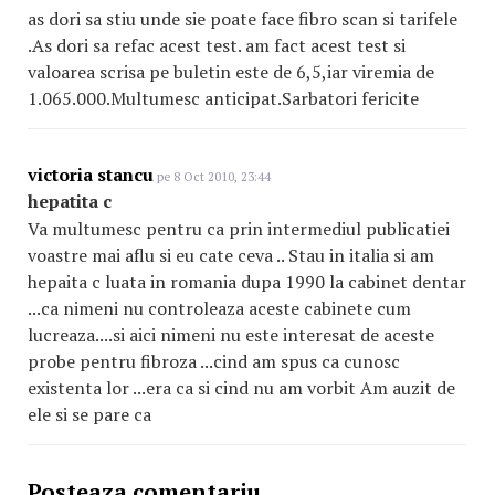
as dori sa stiu unde sie poate face fibro scan si tarifele
.As dori sa refac acest test. am fact acest test si
valoarea scrisa pe buletin este de 6,5,iar viremia de
1.065.000.Multumesc anticipat.Sarbatori fericite
victoria stancu
pe 8 Oct 2010, 23:44
hepatita c
Va multumesc pentru ca prin intermediul publicatiei
voastre mai aflu si eu cate ceva .. Stau in italia si am
hepaita c luata in romania dupa 1990 la cabinet dentar
...ca nimeni nu controleaza aceste cabinete cum
lucreaza....si aici nimeni nu este interesat de aceste
probe pentru fibroza ...cind am spus ca cunosc
existenta lor ...era ca si cind nu am vorbit Am auzit de
ele si se pare ca
Posteaza comentariu