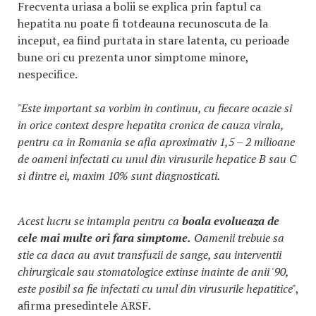
Frecventa uriasa a bolii se explica prin faptul ca
hepatita nu poate fi totdeauna recunoscuta de la
inceput, ea fiind purtata in stare latenta, cu perioade
bune ori cu prezenta unor simptome minore,
nespecifice.
"Este important sa vorbim in continuu, cu fiecare ocazie si
in orice context despre hepatita cronica de cauza virala,
pentru ca in Romania se afla aproximativ 1,5 – 2 milioane
de oameni infectati cu unul din virusurile hepatice B sau C
si dintre ei, maxim 10% sunt diagnosticati.
Acest lucru se intampla pentru ca
boala evolueaza de
cele mai multe ori fara simptome.
Oamenii trebuie sa
stie ca daca au avut transfuzii de sange, sau interventii
chirurgicale sau stomatologice extinse inainte de anii '90,
este posibil sa fie infectati cu unul din virusurile hepatitice"
,
afirma presedintele ARSF.