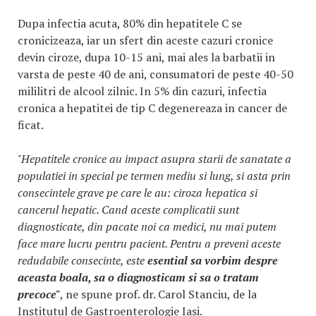
Dupa infectia acuta, 80% din hepatitele C se
cronicizeaza, iar un sfert din aceste cazuri cronice
devin ciroze, dupa 10-15 ani, mai ales la barbatii in
varsta de peste 40 de ani, consumatori de peste 40-50
mililitri de alcool zilnic. In 5% din cazuri, infectia
cronica a hepatitei de tip C degenereaza in cancer de
ficat.
"Hepatitele cronice au impact asupra starii de sanatate a
populatiei in special pe termen mediu si lung, si asta prin
consecintele grave pe care le au: ciroza hepatica si
cancerul hepatic. Cand aceste complicatii sunt
diagnosticate, din pacate noi ca medici, nu mai putem
face mare lucru pentru pacient. Pentru a preveni aceste
redudabile consecinte, este
esential sa vorbim despre
aceasta boala, sa o diagnosticam si sa o tratam
precoce"
, ne spune prof. dr. Carol Stanciu, de la
Institutul de Gastroenterologie Iasi.