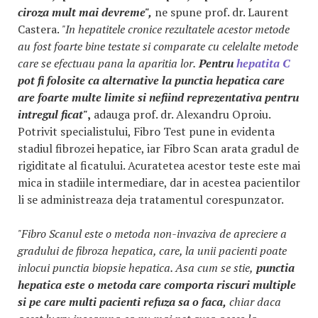
ciroza mult mai devreme",
ne spune prof. dr. Laurent
Castera.
"In hepatitele cronice rezultatele acestor metode
au fost foarte bine testate si comparate cu celelalte metode
care se efectuau pana la aparitia lor.
Pentru
hepatita C
pot fi folosite ca alternative la punctia hepatica care
are foarte multe limite si nefiind reprezentativa pentru
intregul ficat"
,
adauga prof. dr. Alexandru Oproiu.
Potrivit specialistului, Fibro Test pune in evidenta
stadiul fibrozei hepatice, iar Fibro Scan arata gradul de
rigiditate al ficatului. Acuratetea acestor teste este mai
mica in stadiile intermediare, dar in acestea pacientilor
li se administreaza deja tratamentul corespunzator.
"Fibro Scanul este o metoda non-invaziva de apreciere a
gradului de fibroza hepatica, care, la unii pacienti poate
inlocui punctia biopsie hepatica. Asa cum se stie,
punctia
hepatica este o metoda care comporta riscuri multiple
si pe care multi pacienti refuza sa o faca,
chiar daca