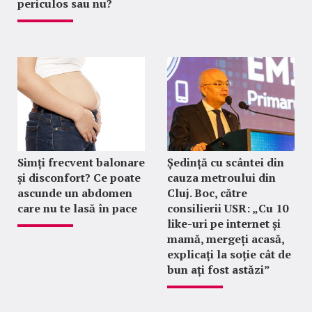
periculos sau nu?
Simți frecvent balonare
Ședință cu scântei din
și disconfort? Ce poate
cauza metroului din
ascunde un abdomen
Cluj. Boc, către
care nu te lasă în pace
consilierii USR: „Cu 10
like-uri pe internet și
mamă, mergeți acasă,
explicați la soție cât de
bun ați fost astăzi”