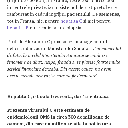
(in jur de 400 Ron). In Franta, testele se platesc doar
in centrele private, iar in sistemul de stat pretul este
rambursat in cadrul ingrijirii pacientului. De asemenea,
tot in Franta, nici pentru
hepatita C
si nici pentru
hepatita B
nu trebuie facuta biopsia.
Prof. dr. Alexandru Oproiu acuza managementul
deficitar din cadrul Ministerului Sanatatii:
"in momentul
de fata, la nivelul Ministerului Sanatatii se intalnesc
fenomene de abuz, risipa, frauda si se platesc foarte multe
servicii financiare degeaba. Din aceste cauze, nu avem
aceste metode neinvazive care sa fie decontate".
Hepatita C, o boala frecventa, dar "silentioasa"
Prezenta virusului C este estimata de
epidemiologii OMS la circa 300 de milioane de
oameni, din care un milion se afla la noi in tara.