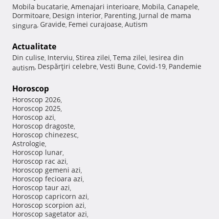
Mobila bucatarie
Amenajari interioare
Mobila
Canapele
,
,
,
,
Dormitoare
Design interior
Parenting
Jurnal de mama
,
,
,
Gravide
Femei curajoase
Autism
singura
,
,
,
Actualitate
Din culise
Interviu
Stirea zilei
Tema zilei
Iesirea din
,
,
,
,
Despărţiri celebre
Vesti Bune
Covid-19
Pandemie
autism
,
,
,
,
Horoscop
Horoscop 2026
,
Horoscop 2025
,
Horoscop azi
,
Horoscop dragoste
,
Horoscop chinezesc
,
Astrologie
,
Horoscop lunar
,
Horoscop rac azi
,
Horoscop gemeni azi
,
Horoscop fecioara azi
,
Horoscop taur azi
,
Horoscop capricorn azi
,
Horoscop scorpion azi
,
Horoscop sagetator azi
,