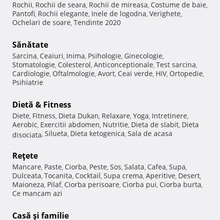
Rochii
Rochii de seara
Rochii de mireasa
Costume de baie
,
,
,
,
Pantofi
Rochii elegante
Inele de logodna
Verighete
,
,
,
,
Ochelari de soare
Tendinte 2020
,
Sănătate
Sarcina
Ceaiuri
Inima
Psihologie
Ginecologie
,
,
,
,
,
Stomatologie
Colesterol
Anticonceptionale
Test sarcina
,
,
,
,
Cardiologie
Oftalmologie
Avort
Ceai verde
HIV
Ortopedie
,
,
,
,
,
,
Psihiatrie
Dietă & Fitness
Diete
Fitness
Dieta Dukan
Relaxare
Yoga
Intretinere
,
,
,
,
,
,
Aerobic
Exercitii abdomen
Nutritie
Dieta de slabit
Dieta
,
,
,
,
Silueta
Dieta ketogenica
Sala de acasa
disociata
,
,
,
Reţete
Mancare
Paste
Ciorba
Peste
Sos
Salata
Cafea
Supa
,
,
,
,
,
,
,
,
Dulceata
Tocanita
Cocktail
Supa crema
Aperitive
Desert
,
,
,
,
,
,
Maioneza
Pilaf
Ciorba perisoare
Ciorba pui
Ciorba burta
,
,
,
,
,
Ce mancam azi
Casă şi familie