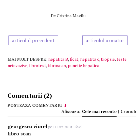
De
Cristina Mazilu
articolul precedent
articolul urmator
MAI MULT DESPRE:
hepatita B
,
ficat
,
hepatita c
,
biopsie
,
teste
neinvazive
,
fibrotest
,
fibroscan
,
punctie hepatica
Comentarii (2)
POSTEAZA COMENTARIU
Afiseaza:
Cele mai recente
|
Cronol
georgescu viorel
pe 11 Dec 2010, 05:35
fibro scan