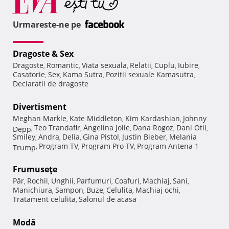
Urmareste-ne pe
Dragoste & Sex
Dragoste
Romantic
Viata sexuala
Relatii
Cuplu
Iubire
,
,
,
,
,
,
Casatorie
Sex
Kama Sutra
Pozitii sexuale Kamasutra
,
,
,
,
Declaratii de dragoste
Divertisment
Meghan Markle
Kate Middleton
Kim Kardashian
Johnny
,
,
,
Teo Trandafir
Angelina Jolie
Dana Rogoz
Dani Otil
Depp
,
,
,
,
,
Smiley
Andra
Delia
Gina Pistol
Justin Bieber
Melania
,
,
,
,
,
Program TV
Program Pro TV
Program Antena 1
Trump
,
,
,
Frumuseţe
Păr
Rochii
Unghii
Parfumuri
Coafuri
Machiaj
Sani
,
,
,
,
,
,
,
Manichiura
Sampon
Buze
Celulita
Machiaj ochi
,
,
,
,
,
Tratament celulita
Salonul de acasa
,
Modă