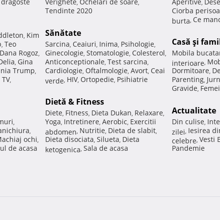
e dragoste
Verighete
Ochelari de soare
Aperitive
Dese
,
,
,
Tendinte 2020
Ciorba perisoa
Ce manc
burta
,
Sănătate
ddleton
Kim
,
Casă şi fami
p
Teo
Sarcina
Ceaiuri
Inima
Psihologie
,
,
,
,
,
Dana Rogoz
Ginecologie
Stomatologie
Colesterol
Mobila bucata
,
,
,
,
Delia
Gina
Anticonceptionale
Test sarcina
Mob
,
,
,
interioare
,
nia Trump
Cardiologie
Oftalmologie
Avort
Ceai
Dormitoare
De
,
,
,
,
,
 TV
HIV
Ortopedie
Psihiatrie
Parenting
Jur
,
verde
,
,
,
,
Gravide
Femei
,
Dietă & Fitness
Actualitate
Diete
Fitness
Dieta Dukan
Relaxare
,
,
,
,
muri
Yoga
Intretinere
Aerobic
Exercitii
Din culise
Inte
,
,
,
,
,
nichiura
Nutritie
Dieta de slabit
Iesirea d
,
abdomen
,
,
,
zilei
,
achiaj ochi
Dieta disociata
Silueta
Dieta
Vesti
,
,
,
celebre
,
ul de acasa
Sala de acasa
Pandemie
ketogenica
,