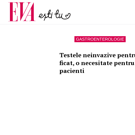
menopauză și când ar t
Carieră
la medic
Actualitate
GASTROENTEROLOGIE
Testele neinvazive pentr
ficat, o necesitate pentru
pacienti