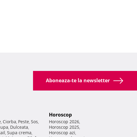
Aboneaza-te la newsletter
Horoscop
e
Ciorba
Peste
Sos
Horoscop 2026
,
,
,
,
,
Supa
Dulceata
Horoscop 2025
,
,
,
ail
Supa crema
Horoscop azi
,
,
,