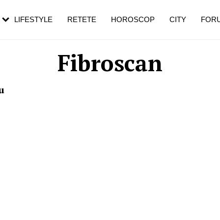
rebui să mergi
și 60 de ani. De ce te trezești mai des
pe măsură ce înaintezi în vârstă
LIFESTYLE
RETETE
HOROSCOP
CITY
FOR
Fibroscan
u