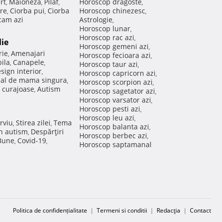
rt
Maioneza
Pilaf
Horoscop dragoste
,
,
,
,
re
Ciorba pui
Ciorba
Horoscop chinezesc
,
,
,
am azi
Astrologie
,
Horoscop lunar
,
Horoscop rac azi
,
lie
Horoscop gemeni azi
,
rie
Amenajari
,
Horoscop fecioara azi
,
ila
Canapele
,
,
Horoscop taur azi
,
sign interior
,
Horoscop capricorn azi
,
nal de mama singura
,
Horoscop scorpion azi
,
 curajoase
Autism
,
Horoscop sagetator azi
,
Horoscop varsator azi
,
Horoscop pesti azi
,
Horoscop leu azi
,
rviu
Stirea zilei
Tema
,
,
Horoscop balanta azi
,
in autism
Despărţiri
,
Horoscop berbec azi
,
 Bune
Covid-19
,
,
Horoscop saptamanal
Politica de confidențialitate
|
Termeni si conditii
|
Redacţia
|
Contact