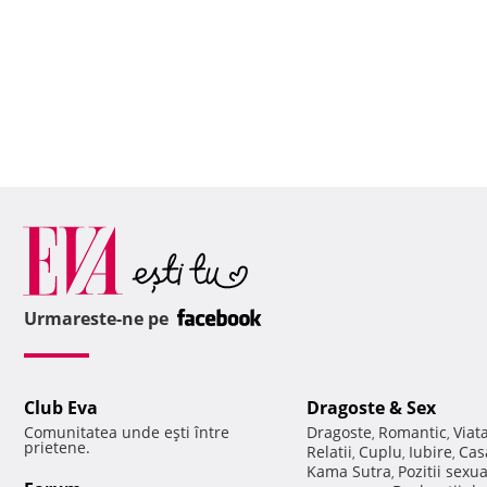
Urmareste-ne pe
Club Eva
Dragoste & Sex
Comunitatea unde eşti între
Dragoste
Romantic
Viat
,
,
prietene.
Relatii
Cuplu
Iubire
Cas
,
,
,
Kama Sutra
Pozitii sexu
,