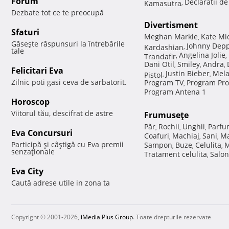
Forum
Declaratii d
Kamasutra
,
Dezbate tot ce te preocupă
Divertisment
Sfaturi
Meghan Markle
Kate Mi
,
Găseşte răspunsuri la întrebările
Johnny Dep
Kardashian
,
tale
Angelina Jolie
Trandafir
,
,
Dani Otil
Smiley
Andra
,
,
,
Felicitari Eva
Justin Bieber
Mela
Pistol
,
,
Zilnic poti gasi ceva de sarbatorit.
Program TV
Program Pro
,
Program Antena 1
Horoscop
Viitorul tău, descifrat de astre
Frumuseţe
Păr
Rochii
Unghii
Parfu
,
,
,
Eva Concursuri
Coafuri
Machiaj
Sani
Ma
,
,
,
Participă şi câştigă cu Eva premii
Sampon
Buze
Celulita
M
,
,
,
senzaţionale
Tratament celulita
Salon
,
Eva City
Caută adrese utile in zona ta
Copyright © 2001-2026,
iMedia Plus Group
. Toate drepturile rezervate