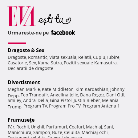
Urmareste-ne pe
Dragoste & Sex
Dragoste
Romantic
Viata sexuala
Relatii
Cuplu
Iubire
,
,
,
,
,
,
Casatorie
Sex
Kama Sutra
Pozitii sexuale Kamasutra
,
,
,
,
Declaratii de dragoste
Divertisment
Meghan Markle
Kate Middleton
Kim Kardashian
Johnny
,
,
,
Teo Trandafir
Angelina Jolie
Dana Rogoz
Dani Otil
Depp
,
,
,
,
,
Smiley
Andra
Delia
Gina Pistol
Justin Bieber
Melania
,
,
,
,
,
Program TV
Program Pro TV
Program Antena 1
Trump
,
,
,
Frumuseţe
Păr
Rochii
Unghii
Parfumuri
Coafuri
Machiaj
Sani
,
,
,
,
,
,
,
Manichiura
Sampon
Buze
Celulita
Machiaj ochi
,
,
,
,
,
Tratament celulita
Salonul de acasa