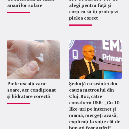
arsurilor solare
alegi pentru față și
corp ca să îți protejezi
pielea corect
Piele uscată vara:
Ședință cu scântei din
soare, aer condiționat
cauza metroului din
și hidratare corectă
Cluj. Boc, către
consilierii USR: „Cu 10
like-uri pe internet și
mamă, mergeți acasă,
explicați la soție cât de
bun ați fost astăzi”