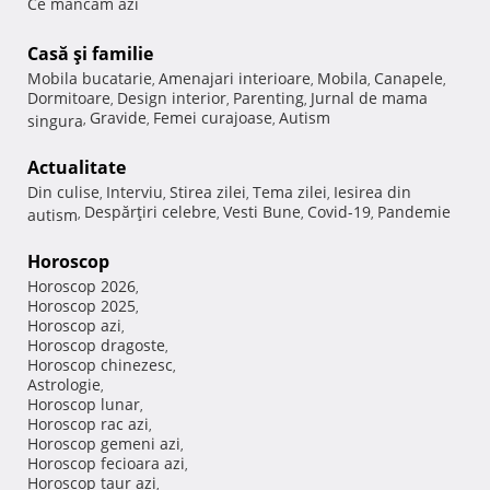
Ce mancam azi
Casă şi familie
Mobila bucatarie
Amenajari interioare
Mobila
Canapele
,
,
,
,
Dormitoare
Design interior
Parenting
Jurnal de mama
,
,
,
Gravide
Femei curajoase
Autism
singura
,
,
,
Actualitate
Din culise
Interviu
Stirea zilei
Tema zilei
Iesirea din
,
,
,
,
Despărţiri celebre
Vesti Bune
Covid-19
Pandemie
autism
,
,
,
,
Horoscop
Horoscop 2026
,
Horoscop 2025
,
Horoscop azi
,
Horoscop dragoste
,
Horoscop chinezesc
,
Astrologie
,
Horoscop lunar
,
Horoscop rac azi
,
Horoscop gemeni azi
,
Horoscop fecioara azi
,
Horoscop taur azi
,