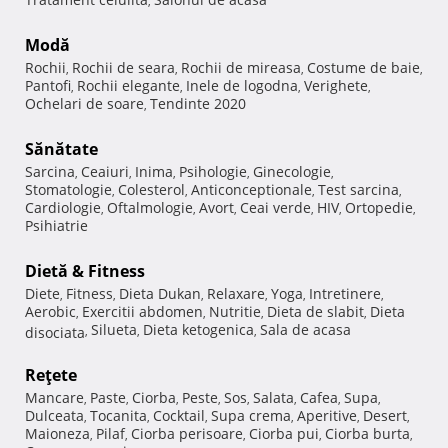
,
Modă
Rochii
Rochii de seara
Rochii de mireasa
Costume de baie
,
,
,
,
Pantofi
Rochii elegante
Inele de logodna
Verighete
,
,
,
,
Ochelari de soare
Tendinte 2020
,
Sănătate
Sarcina
Ceaiuri
Inima
Psihologie
Ginecologie
,
,
,
,
,
Stomatologie
Colesterol
Anticonceptionale
Test sarcina
,
,
,
,
Cardiologie
Oftalmologie
Avort
Ceai verde
HIV
Ortopedie
,
,
,
,
,
,
Psihiatrie
Dietă & Fitness
Diete
Fitness
Dieta Dukan
Relaxare
Yoga
Intretinere
,
,
,
,
,
,
Aerobic
Exercitii abdomen
Nutritie
Dieta de slabit
Dieta
,
,
,
,
Silueta
Dieta ketogenica
Sala de acasa
disociata
,
,
,
Reţete
Mancare
Paste
Ciorba
Peste
Sos
Salata
Cafea
Supa
,
,
,
,
,
,
,
,
Dulceata
Tocanita
Cocktail
Supa crema
Aperitive
Desert
,
,
,
,
,
,
Maioneza
Pilaf
Ciorba perisoare
Ciorba pui
Ciorba burta
,
,
,
,
,