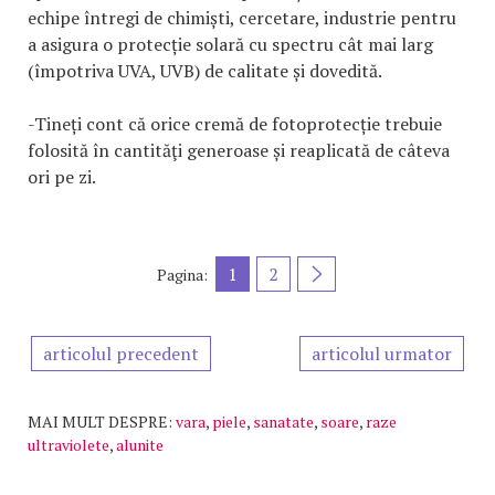
echipe întregi de chimiști, cercetare, industrie pentru
a asigura o protecție solară cu spectru cât mai larg
(împotriva UVA, UVB) de calitate și dovedită.
-Tineți cont că orice cremă de fotoprotecție trebuie
folosită în cantităţi generoase și reaplicată de câteva
ori pe zi.
1
2
Pagina:
articolul precedent
articolul urmator
MAI MULT DESPRE:
vara
,
piele
,
sanatate
,
soare
,
raze
ultraviolete
,
alunite