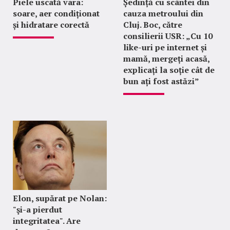
Piele uscată vara:
Ședință cu scântei din
soare, aer condiționat
cauza metroului din
și hidratare corectă
Cluj. Boc, către
consilierii USR: „Cu 10
like-uri pe internet și
mamă, mergeți acasă,
explicați la soție cât de
bun ați fost astăzi”
Elon, supărat pe Nolan:
"şi-a pierdut
integritatea". Are