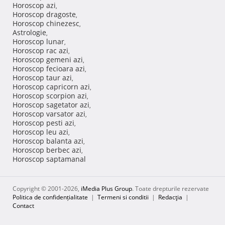
Horoscop azi
,
Horoscop dragoste
,
Horoscop chinezesc
,
Astrologie
,
Horoscop lunar
,
Horoscop rac azi
,
Horoscop gemeni azi
,
Horoscop fecioara azi
,
Horoscop taur azi
,
Horoscop capricorn azi
,
Horoscop scorpion azi
,
Horoscop sagetator azi
,
Horoscop varsator azi
,
Horoscop pesti azi
,
Horoscop leu azi
,
Horoscop balanta azi
,
Horoscop berbec azi
,
Horoscop saptamanal
Copyright © 2001-2026,
iMedia Plus Group
. Toate drepturile rezervate
Politica de confidențialitate
|
Termeni si conditii
|
Redacţia
|
Contact