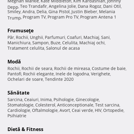
Meghan Markle
Kate Middleton
Kim Kardashian
Johnny
,
,
,
Teo Trandafir
Angelina Jolie
Dana Rogoz
Dani Otil
Depp
,
,
,
,
,
Smiley
Andra
Delia
Gina Pistol
Justin Bieber
Melania
,
,
,
,
,
Program TV
Program Pro TV
Program Antena 1
Trump
,
,
,
Frumuseţe
Păr
Rochii
Unghii
Parfumuri
Coafuri
Machiaj
Sani
,
,
,
,
,
,
,
Manichiura
Sampon
Buze
Celulita
Machiaj ochi
,
,
,
,
,
Tratament celulita
Salonul de acasa
,
Modă
Rochii
Rochii de seara
Rochii de mireasa
Costume de baie
,
,
,
,
Pantofi
Rochii elegante
Inele de logodna
Verighete
,
,
,
,
Ochelari de soare
Tendinte 2020
,
Sănătate
Sarcina
Ceaiuri
Inima
Psihologie
Ginecologie
,
,
,
,
,
Stomatologie
Colesterol
Anticonceptionale
Test sarcina
,
,
,
,
Cardiologie
Oftalmologie
Avort
Ceai verde
HIV
Ortopedie
,
,
,
,
,
,
Psihiatrie
Dietă & Fitness