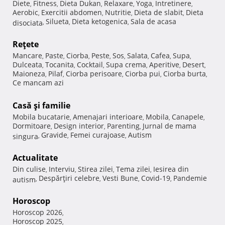
Diete
Fitness
Dieta Dukan
Relaxare
Yoga
Intretinere
,
,
,
,
,
,
Aerobic
Exercitii abdomen
Nutritie
Dieta de slabit
Dieta
,
,
,
,
Silueta
Dieta ketogenica
Sala de acasa
disociata
,
,
,
Reţete
Mancare
Paste
Ciorba
Peste
Sos
Salata
Cafea
Supa
,
,
,
,
,
,
,
,
Dulceata
Tocanita
Cocktail
Supa crema
Aperitive
Desert
,
,
,
,
,
,
Maioneza
Pilaf
Ciorba perisoare
Ciorba pui
Ciorba burta
,
,
,
,
,
Ce mancam azi
Casă şi familie
Mobila bucatarie
Amenajari interioare
Mobila
Canapele
,
,
,
,
Dormitoare
Design interior
Parenting
Jurnal de mama
,
,
,
Gravide
Femei curajoase
Autism
singura
,
,
,
Actualitate
Din culise
Interviu
Stirea zilei
Tema zilei
Iesirea din
,
,
,
,
Despărţiri celebre
Vesti Bune
Covid-19
Pandemie
autism
,
,
,
,
Horoscop
Horoscop 2026
,
Horoscop 2025
,