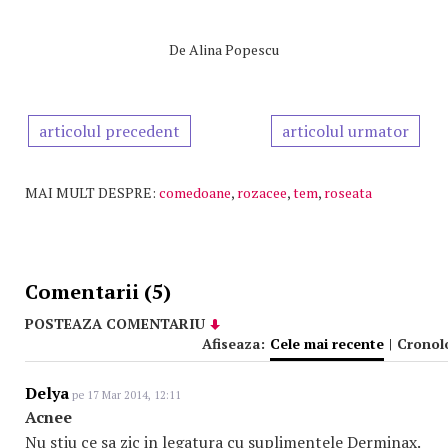
De
Alina Popescu
articolul precedent
articolul urmator
MAI MULT DESPRE:
comedoane
,
rozacee
,
tem
,
roseata
Comentarii (5)
POSTEAZA COMENTARIU
Afiseaza:
Cele mai recente
|
Cronol
Delya
pe 17 Mar 2014, 12:11
Acnee
Nu stiu ce sa zic in legatura cu suplimentele Derminax.