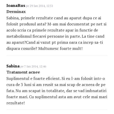
IoanaRus
pe 29 Ian 2014, 12:51
Derminax
Sabina, primele rezultate cand au aparut dupa ce ai
folosit produsul asta? M-am mai documentat pe net si
acolo scria ca primele rezultate apar in functie de
metabolismul fiecarei persoane in parte. La tine cand
au aparut?Cand ai vazut pt prima oara ca incep sa-ti
dispara cosurile? Multumesc foarte mult!
Sabina
pe 7 Ian 2014, 12:46
Tratament acnee
Suplimentul e foarte eficient. Si eu l-am folosit intr-o
cura de 3 luni si am reusit sa mai scap de acneea de pe
fata. Nu am scapat in totalitate, dar se vad imbnatatiri
foarte mari. Cu suplimentul asta am avut cele mai mari
rezultate!