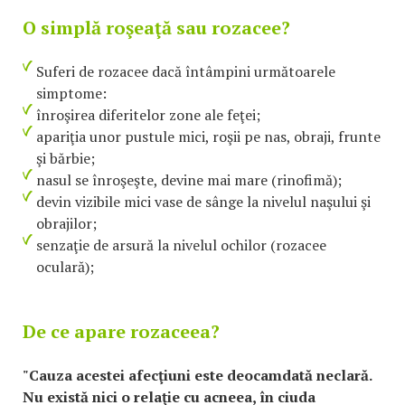
O simplă roşeaţă sau rozacee?
Suferi de rozacee dacă întâmpini următoarele
simptome:
înroşirea diferitelor zone ale feţei;
apariţia unor pustule mici, roşii pe nas, obraji, frunte
şi bărbie;
nasul se înroşeşte, devine mai mare (rinofimă);
devin vizibile mici vase de sânge la nivelul naşului şi
obrajilor;
senzaţie de arsură la nivelul ochilor (rozacee
oculară);
De ce apare rozaceea?
"Cauza acestei afecţiuni este deocamdată neclară.
Nu există nici o relaţie cu acneea, în ciuda