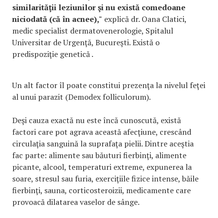
similarităţii leziunilor şi nu există comedoane
niciodată (că în acnee),"
explică dr. Oana Clatici,
medic specialist dermatovenerologie, Spitalul
Universitar de Urgenţă, Bucureşti. Există o
predispoziţie genetică .
Un alt factor îl poate constitui prezenţa la nivelul feţei
al unui parazit (Demodex folliculorum).
Deşi cauza exactă nu este încă cunoscută, există
factori care pot agrava această afecţiune, crescând
circulaţia sanguină la suprafaţa pielii. Dintre aceştia
fac parte: alimente sau băuturi fierbinţi, alimente
picante, alcool, temperaturi extreme, expunerea la
soare, stresul sau furia, exerciţiile fizice intense, băile
fierbinţi, sauna, corticosteroizii, medicamente care
provoacă dilatarea vaselor de sânge.