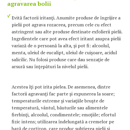
agravarea bolii
Evită factorii iritanţi. Anumite produse de îngrijire a
pielii pot agrava rozaceea, precum cele cu efect
astringent sau alte produse destinate exfolierii pielii.
Ingrdientele care pot avea efect iritant asupra pielii
variază de o persoană la alta, şi pot fi: alcoolul,
menta, uleiul de eucalipt, uleiul de cuişoare, acidul
salicilic. Nu folosi produse care dau senzaţie de
arsură sau înţepături la nivelul pielii.
Acestea îţi pot irita pielea. De asemenea, dintre
factorii agravanţi fac parte şi expunerea la soare;
temperaturile extreme şi variaţiile bruşte de
temperatură, vântul, băuturile sau alimentele
fierbinţi, alcoolul, condimentele; emoţiile; efortul
fizic intens; utilizarea îndelungată a cremelor pe
bază de cortizon, care produc subţierea pielii şi