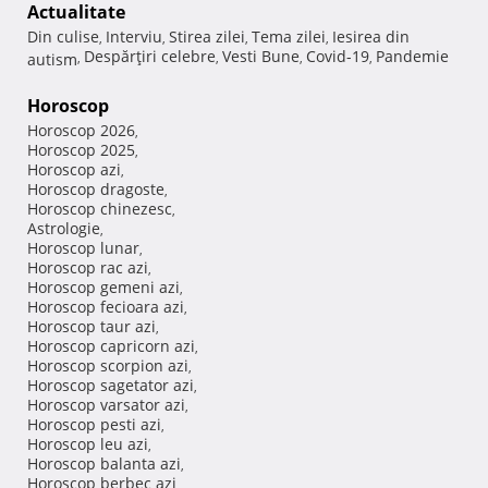
Actualitate
Din culise
Interviu
Stirea zilei
Tema zilei
Iesirea din
,
,
,
,
Despărţiri celebre
Vesti Bune
Covid-19
Pandemie
autism
,
,
,
,
Horoscop
Horoscop 2026
,
Horoscop 2025
,
Horoscop azi
,
Horoscop dragoste
,
Horoscop chinezesc
,
Astrologie
,
Horoscop lunar
,
Horoscop rac azi
,
Horoscop gemeni azi
,
Horoscop fecioara azi
,
Horoscop taur azi
,
Horoscop capricorn azi
,
Horoscop scorpion azi
,
Horoscop sagetator azi
,
Horoscop varsator azi
,
Horoscop pesti azi
,
Horoscop leu azi
,
Horoscop balanta azi
,
Horoscop berbec azi
,