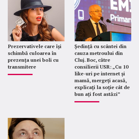
Prezervativele care își
Ședință cu scântei din
schimbă culoarea în
cauza metroului din
prezența unei boli cu
Cluj. Boc, către
transmitere
consilierii USR: „Cu 10
like-uri pe internet și
mamă, mergeți acasă,
explicați la soție cât de
bun ați fost astăzi”