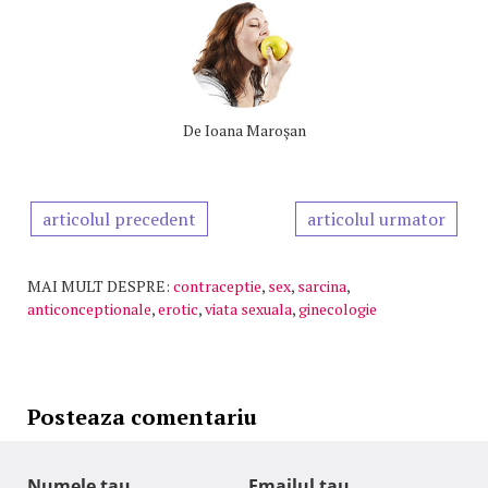
De
Ioana Maroşan
articolul precedent
articolul urmator
MAI MULT DESPRE:
contraceptie
,
sex
,
sarcina
,
anticonceptionale
,
erotic
,
viata sexuala
,
ginecologie
Posteaza comentariu
Numele tau
Emailul tau