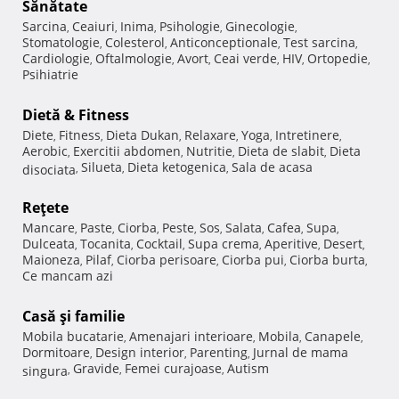
Sănătate
Sarcina
Ceaiuri
Inima
Psihologie
Ginecologie
,
,
,
,
,
Stomatologie
Colesterol
Anticonceptionale
Test sarcina
,
,
,
,
Cardiologie
Oftalmologie
Avort
Ceai verde
HIV
Ortopedie
,
,
,
,
,
,
Psihiatrie
Dietă & Fitness
Diete
Fitness
Dieta Dukan
Relaxare
Yoga
Intretinere
,
,
,
,
,
,
Aerobic
Exercitii abdomen
Nutritie
Dieta de slabit
Dieta
,
,
,
,
Silueta
Dieta ketogenica
Sala de acasa
disociata
,
,
,
Reţete
Mancare
Paste
Ciorba
Peste
Sos
Salata
Cafea
Supa
,
,
,
,
,
,
,
,
Dulceata
Tocanita
Cocktail
Supa crema
Aperitive
Desert
,
,
,
,
,
,
Maioneza
Pilaf
Ciorba perisoare
Ciorba pui
Ciorba burta
,
,
,
,
,
Ce mancam azi
Casă şi familie
Mobila bucatarie
Amenajari interioare
Mobila
Canapele
,
,
,
,
Dormitoare
Design interior
Parenting
Jurnal de mama
,
,
,
Gravide
Femei curajoase
Autism
singura
,
,
,