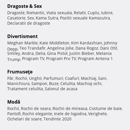
Dragoste & Sex
Dragoste
Romantic
Viata sexuala
Relatii
Cuplu
Iubire
,
,
,
,
,
,
Casatorie
Sex
Kama Sutra
Pozitii sexuale Kamasutra
,
,
,
,
Declaratii de dragoste
Divertisment
Meghan Markle
Kate Middleton
Kim Kardashian
Johnny
,
,
,
Teo Trandafir
Angelina Jolie
Dana Rogoz
Dani Otil
Depp
,
,
,
,
,
Smiley
Andra
Delia
Gina Pistol
Justin Bieber
Melania
,
,
,
,
,
Program TV
Program Pro TV
Program Antena 1
Trump
,
,
,
Frumuseţe
Păr
Rochii
Unghii
Parfumuri
Coafuri
Machiaj
Sani
,
,
,
,
,
,
,
Manichiura
Sampon
Buze
Celulita
Machiaj ochi
,
,
,
,
,
Tratament celulita
Salonul de acasa
,
Modă
Rochii
Rochii de seara
Rochii de mireasa
Costume de baie
,
,
,
,
Pantofi
Rochii elegante
Inele de logodna
Verighete
,
,
,
,
Ochelari de soare
Tendinte 2020
,