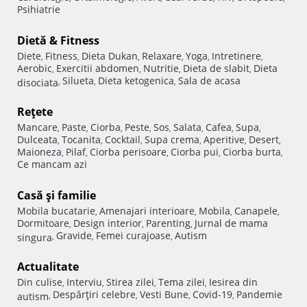
Psihiatrie
Dietă & Fitness
Diete
Fitness
Dieta Dukan
Relaxare
Yoga
Intretinere
,
,
,
,
,
,
Aerobic
Exercitii abdomen
Nutritie
Dieta de slabit
Dieta
,
,
,
,
Silueta
Dieta ketogenica
Sala de acasa
disociata
,
,
,
Reţete
Mancare
Paste
Ciorba
Peste
Sos
Salata
Cafea
Supa
,
,
,
,
,
,
,
,
Dulceata
Tocanita
Cocktail
Supa crema
Aperitive
Desert
,
,
,
,
,
,
Maioneza
Pilaf
Ciorba perisoare
Ciorba pui
Ciorba burta
,
,
,
,
,
Ce mancam azi
Casă şi familie
Mobila bucatarie
Amenajari interioare
Mobila
Canapele
,
,
,
,
Dormitoare
Design interior
Parenting
Jurnal de mama
,
,
,
Gravide
Femei curajoase
Autism
singura
,
,
,
Actualitate
Din culise
Interviu
Stirea zilei
Tema zilei
Iesirea din
,
,
,
,
Despărţiri celebre
Vesti Bune
Covid-19
Pandemie
autism
,
,
,
,