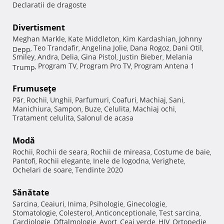
Declaratii de dragoste
Divertisment
Meghan Markle
Kate Middleton
Kim Kardashian
Johnny
,
,
,
Teo Trandafir
Angelina Jolie
Dana Rogoz
Dani Otil
Depp
,
,
,
,
,
Smiley
Andra
Delia
Gina Pistol
Justin Bieber
Melania
,
,
,
,
,
Program TV
Program Pro TV
Program Antena 1
Trump
,
,
,
Frumuseţe
Păr
Rochii
Unghii
Parfumuri
Coafuri
Machiaj
Sani
,
,
,
,
,
,
,
Manichiura
Sampon
Buze
Celulita
Machiaj ochi
,
,
,
,
,
Tratament celulita
Salonul de acasa
,
Modă
Rochii
Rochii de seara
Rochii de mireasa
Costume de baie
,
,
,
,
Pantofi
Rochii elegante
Inele de logodna
Verighete
,
,
,
,
Ochelari de soare
Tendinte 2020
,
Sănătate
Sarcina
Ceaiuri
Inima
Psihologie
Ginecologie
,
,
,
,
,
Stomatologie
Colesterol
Anticonceptionale
Test sarcina
,
,
,
,
Cardiologie
Oftalmologie
Avort
Ceai verde
HIV
Ortopedie
,
,
,
,
,
,