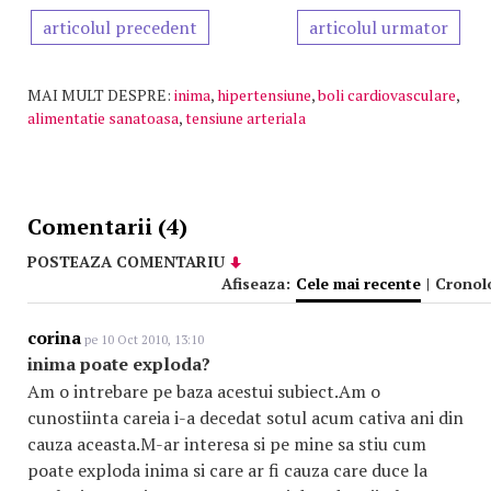
articolul precedent
articolul urmator
MAI MULT DESPRE:
inima
,
hipertensiune
,
boli cardiovasculare
,
alimentatie sanatoasa
,
tensiune arteriala
Comentarii (4)
POSTEAZA COMENTARIU
Afiseaza:
Cele mai recente
|
Cronol
corina
pe 10 Oct 2010, 13:10
inima poate exploda?
Am o intrebare pe baza acestui subiect.Am o
cunostiinta careia i-a decedat sotul acum cativa ani din
cauza aceasta.M-ar interesa si pe mine sa stiu cum
poate exploda inima si care ar fi cauza care duce la