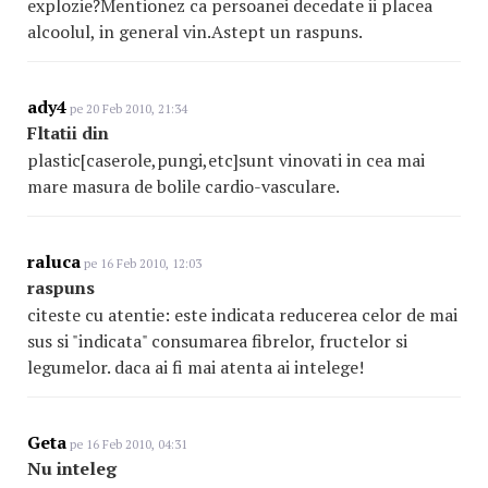
explozie?Mentionez ca persoanei decedate ii placea
alcoolul, in general vin.Astept un raspuns.
ady4
pe 20 Feb 2010, 21:34
Fltatii din
plastic[caserole,pungi,etc]sunt vinovati in cea mai
mare masura de bolile cardio-vasculare.
raluca
pe 16 Feb 2010, 12:03
raspuns
citeste cu atentie: este indicata reducerea celor de mai
sus si "indicata" consumarea fibrelor, fructelor si
legumelor. daca ai fi mai atenta ai intelege!
Geta
pe 16 Feb 2010, 04:31
Nu inteleg