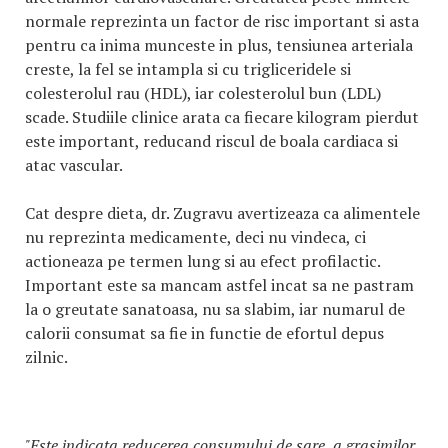
normale reprezinta un factor de risc important si asta
pentru ca inima munceste in plus, tensiunea arteriala
creste, la fel se intampla si cu trigliceridele si
colesterolul rau (HDL), iar colesterolul bun (LDL)
scade. Studiile clinice arata ca fiecare kilogram pierdut
este important, reducand riscul de boala cardiaca si
atac vascular.
Cat despre dieta, dr. Zugravu avertizeaza ca alimentele
nu reprezinta medicamente, deci nu vindeca, ci
actioneaza pe termen lung si au efect profilactic.
Important este sa mancam astfel incat sa ne pastram
la o greutate sanatoasa, nu sa slabim, iar numarul de
calorii consumat sa fie in functie de efortul depus
zilnic.
"Este indicata reducerea consumului de sare, a grasimilor