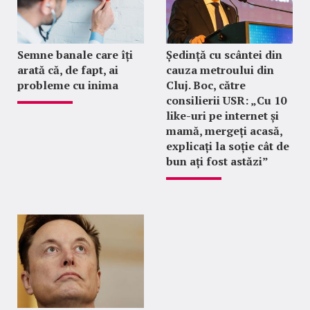
Semne banale care îți
Ședință cu scântei din
arată că, de fapt, ai
cauza metroului din
probleme cu inima
Cluj. Boc, către
consilierii USR: „Cu 10
like-uri pe internet și
mamă, mergeți acasă,
explicați la soție cât de
bun ați fost astăzi”