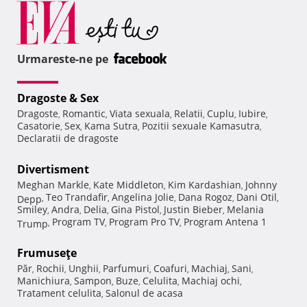
Urmareste-ne pe
Dragoste & Sex
Dragoste
Romantic
Viata sexuala
Relatii
Cuplu
Iubire
,
,
,
,
,
,
Casatorie
Sex
Kama Sutra
Pozitii sexuale Kamasutra
,
,
,
,
Declaratii de dragoste
Divertisment
Meghan Markle
Kate Middleton
Kim Kardashian
Johnny
,
,
,
Teo Trandafir
Angelina Jolie
Dana Rogoz
Dani Otil
Depp
,
,
,
,
,
Smiley
Andra
Delia
Gina Pistol
Justin Bieber
Melania
,
,
,
,
,
Program TV
Program Pro TV
Program Antena 1
Trump
,
,
,
Frumuseţe
Păr
Rochii
Unghii
Parfumuri
Coafuri
Machiaj
Sani
,
,
,
,
,
,
,
Manichiura
Sampon
Buze
Celulita
Machiaj ochi
,
,
,
,
,
Tratament celulita
Salonul de acasa
,