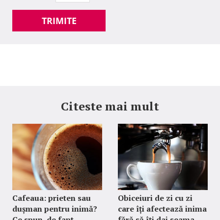
TRIMITE
Citeste mai mult
Cafeaua: prieten sau
Obiceiuri de zi cu zi
dușman pentru inimă?
care îți afectează inima
Ce spun, de fapt,
fără să îți dai seama