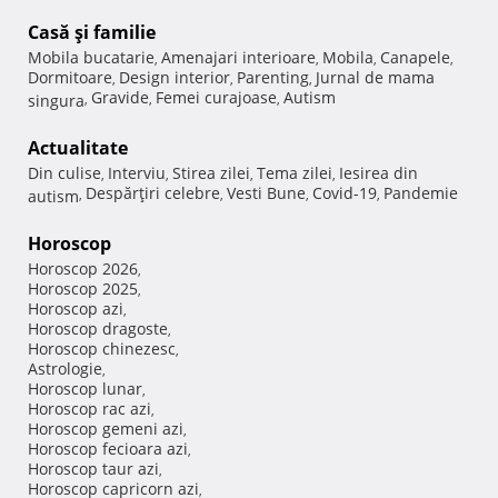
Casă şi familie
Mobila bucatarie
Amenajari interioare
Mobila
Canapele
,
,
,
,
Dormitoare
Design interior
Parenting
Jurnal de mama
,
,
,
Gravide
Femei curajoase
Autism
singura
,
,
,
Actualitate
Din culise
Interviu
Stirea zilei
Tema zilei
Iesirea din
,
,
,
,
Despărţiri celebre
Vesti Bune
Covid-19
Pandemie
autism
,
,
,
,
Horoscop
Horoscop 2026
,
Horoscop 2025
,
Horoscop azi
,
Horoscop dragoste
,
Horoscop chinezesc
,
Astrologie
,
Horoscop lunar
,
Horoscop rac azi
,
Horoscop gemeni azi
,
Horoscop fecioara azi
,
Horoscop taur azi
,
Horoscop capricorn azi
,