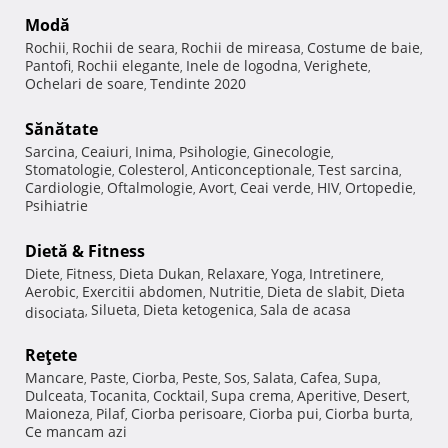
Modă
Rochii
Rochii de seara
Rochii de mireasa
Costume de baie
,
,
,
,
Pantofi
Rochii elegante
Inele de logodna
Verighete
,
,
,
,
Ochelari de soare
Tendinte 2020
,
Sănătate
Sarcina
Ceaiuri
Inima
Psihologie
Ginecologie
,
,
,
,
,
Stomatologie
Colesterol
Anticonceptionale
Test sarcina
,
,
,
,
Cardiologie
Oftalmologie
Avort
Ceai verde
HIV
Ortopedie
,
,
,
,
,
,
Psihiatrie
Dietă & Fitness
Diete
Fitness
Dieta Dukan
Relaxare
Yoga
Intretinere
,
,
,
,
,
,
Aerobic
Exercitii abdomen
Nutritie
Dieta de slabit
Dieta
,
,
,
,
Silueta
Dieta ketogenica
Sala de acasa
disociata
,
,
,
Reţete
Mancare
Paste
Ciorba
Peste
Sos
Salata
Cafea
Supa
,
,
,
,
,
,
,
,
Dulceata
Tocanita
Cocktail
Supa crema
Aperitive
Desert
,
,
,
,
,
,
Maioneza
Pilaf
Ciorba perisoare
Ciorba pui
Ciorba burta
,
,
,
,
,
Ce mancam azi