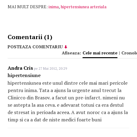
MAI MULT DESPRE:
inima
,
hipertensiunea arteriala
Comentarii (1)
POSTEAZA COMENTARIU
Afiseaza:
Cele mai recente
|
Cronol
Andra Cris
pe 27 Mai 2012, 20:29
hipertensiune
hipertensiunea este unul dintre cele mai mari pericole
pentru inima. Tata a ajuns la urgente anul trecut la
Clinicco din Brasov. a facut un pre-infarct. nimeni nu
se astepta la asa ceva. e adevarat totusi ca era destul
de stresat in perioada aceea. A avut noroc ca a ajuns la
timp si ca a dat de niste medici foarte buni