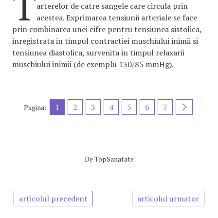
T
arterelor de catre sangele care circula prin
acestea. Exprimarea tensiunii arteriale se face
prin combinarea unei cifre pentru tensiunea sistolica,
inregistrata in timpul contractiei muschiului inimii si
tensiunea diastolica, survenita in timpul relaxarii
muschiului inimii (de exemplu 130/85 mmHg).
1
2
3
4
5
6
7
Pagina:
De
TopSanatate
articolul precedent
articolul urmator