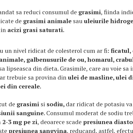
andat sa reduci consumul de
grasimi
, fiinda indi
dicate de
grasimi animale
sau
uleiurile hidrog
tin
acizi grasi saturati
.
 un nivel ridicat de colesterol cum ar fi:
ficatul,
animale, galbenusurile de ou, homarul, crabul
sa lipseasca din dieta. Grasimile, care au voie sa i
 ar trebuie sa provina din
ulei de masline, ulei d
lei din cereale
.
zut de
grasimi
si
sodiu,
dar ridicat de potasiu va
siunii sanguine
. Consumul moderat de sodiu tre
a
2-3 mg pe zi
, deoarece scade
presiunea diasto
este
presiunea sangvina
, reducand, astfel, efect