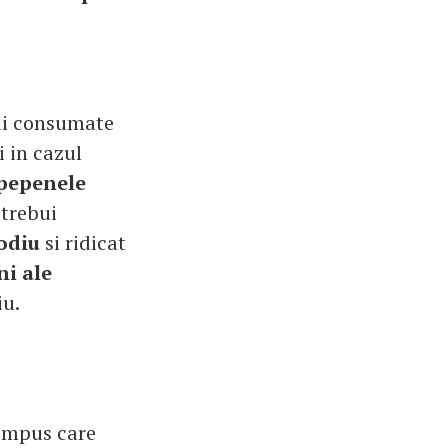
ui consumate
i in cazul
 pepenele
 trebui
odiu
si ridicat
ni ale
iu.
compus care