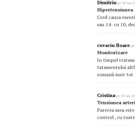
Dimitriu
pe 30 Ian 2
Hipertensiunea
Cred cauza esenti
sau 14- cu 10, dec
covaciu floare
pe 
Monitorizare
In timpul tratamen
tatamentului altf
romanii sunt tot 
Cristina
pe 19 Ian 20
Tensiunea arter
Parerea mea este
control , cu toat