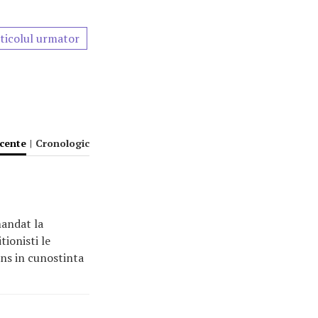
ticolul urmator
ecente
|
Cronologic
mandat la
tionisti le
uns in cunostinta