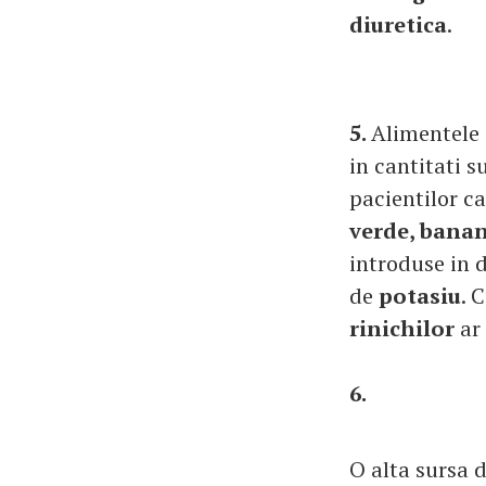
diuretica
.
5.
Alimentele 
in cantitati s
pacientilor c
verde, banane
introduse in 
de
potasiu
. 
rinichilor
ar 
6.
O alta sursa 