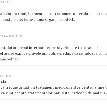
008, 22:01
ala este stresul, intrucat cu tot tratamentul tensiunea nu sc
i exista o afectiune a unui organ, ma intreb.
22 Ian 2008, 12:57
tului ar trebui internat fiecare si verificate toate analizele d
el asa se explica gravele inmbolnaviri dupa ca se indoapa cu 
mai bolnavi.
08, 11:20
iala
 ca trebuie urmat un tratament medicamentos pentru a tine 
e ca sunt adepta tratamentelor naturiste. Articolul de mai sus 