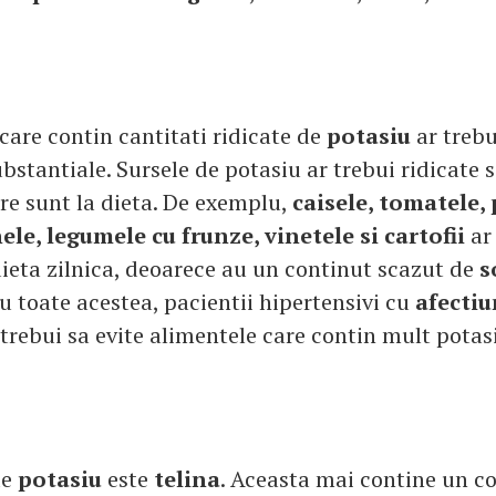
care contin cantitati ridicate de
potasiu
ar treb
ubstantiale. Sursele de potasiu ar trebui ridicate s
are sunt la dieta. De exemplu,
caisele, tomatele,
le, legumele cu frunze, vinetele si cartofii
ar
dieta zilnica, deoarece au un continut scazut de
s
Cu toate acestea, pacientii hipertensivi cu
afectiu
trebui sa evite alimentele care contin mult potas
de
potasiu
este
telina
. Aceasta mai contine un 