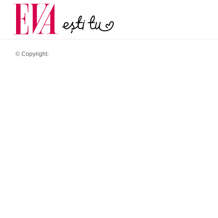
și 60 de ani. De ce te t
Carieră
pe măsură ce înaintez
Actualitate
© Copyright: