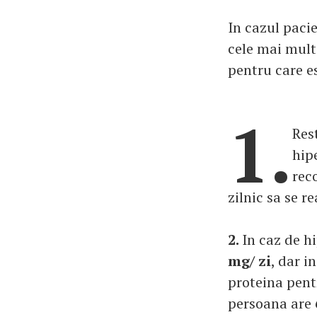
In cazul paci
cele mai mult
pentru care es
1.
Res
hip
rec
zilnic sa se r
2.
In caz de h
mg/ zi
, dar i
proteina pent
persoana are