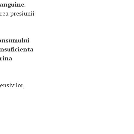
sanguine
.
rea presiunii
consumului
insuficienta
rina
ensivilor,