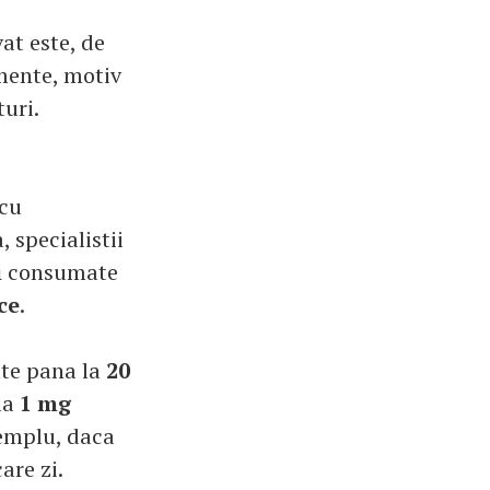
at este, de
mente, motiv
turi.
 cu
 specialistii
i
consumate
ice
.
ate pana la
20
 la
1 mg
xemplu, daca
care zi.