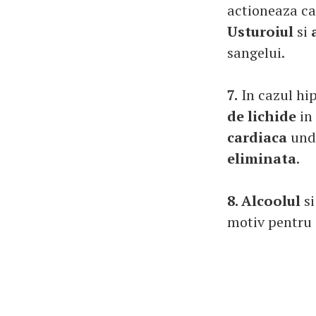
actioneaza c
Usturoiul
si
a
sangelui.
7.
In cazul hip
de lichide
in 
cardiaca
unde
eliminata
.
8. Alcoolul
s
motiv pentru c