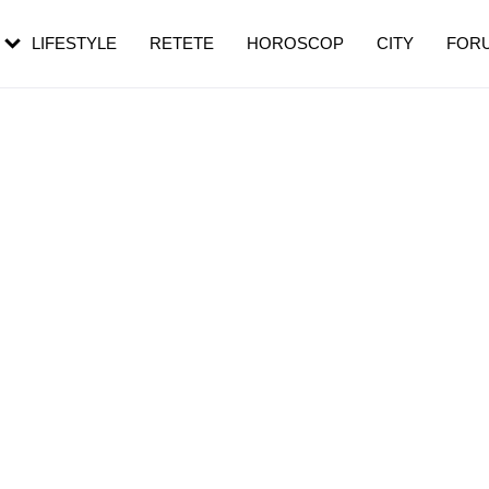
rezești mai des
Cât durează, cum te pregătești și cât
i în vârstă
de dureroasă este investigația
LIFESTYLE
RETETE
HOROSCOP
CITY
FOR