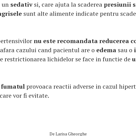
a un
sedativ
si, care ajuta la scaderea
presiunii 
grisele
sunt alte alimente indicate pentru scade
ertensivilor
nu este recomandata reducerea 
afara cazului cand pacientul are o
edema
sau o
 restrictionarea lichidelor se face in functie de
u
i
fumatul
provoaca reactii adverse in cazul hipert
are vor fi evitate.
De
Larisa Gheorghe