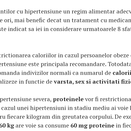
entilor cu hipertensiune un regim alimentar adecv
e ori, mai benefic decat un tratament cu medica
te indicat sa iei in considerare urmatoarele 8 sfa
trictionarea caloriilor in cazul persoanelor obeze
ertensiune este principala recomandare. Totodata,
omanda indivizilor normali ca numarul de
calori
ealizeze in functie de
varsta, sex si activitati fiz
ipertensiune severa,
proteinele
vor fi restriction
n cazul unei hipertensiuni in stadiu mediu ai voie
ru fiecare kilogram din greutatea corpului. De e
60 kg
are voie sa consume
60 mg proteine
in fie