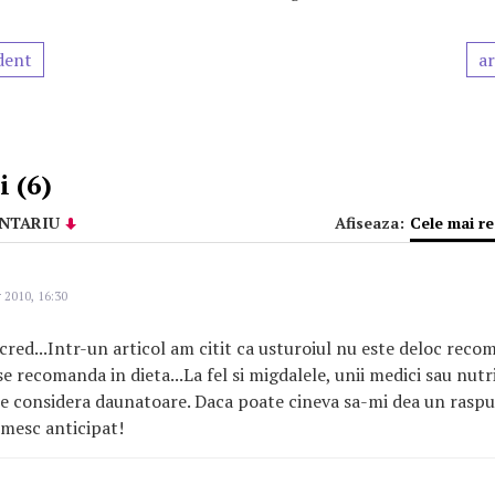
dent
ar
 (6)
NTARIU
Afiseaza:
Cele mai r
 2010, 16:30
 cred...Intr-un articol am citit ca usturoiul nu este deloc reco
 se recomanda in dieta...La fel si migdalele, unii medici sau nutri
le considera daunatoare. Daca poate cineva sa-mi dea un rasp
umesc anticipat!