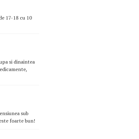
ade 17-18 cu 10
upa si dinaintea
medicamente,
tensiunea sub
este foarte bun!