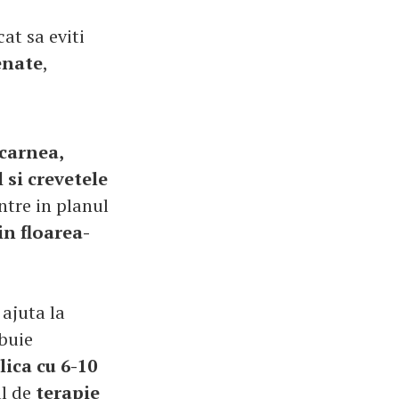
cat sa eviti
enate
,
 carnea,
 si crevetele
ntre in planul
in floarea-
 ajuta la
buie
lica cu 6-10
ul de
terapie