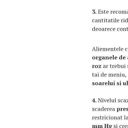
3.
Este recom
cantitatile ri
deoarece con
Aliementele cu
organele de 
roz
ar trebui 
tai de meniu,
soarelui si u
4.
Nivelul sca
scaderea
pre
restricionat l
mm Hg
si cr