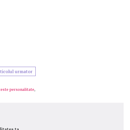
ticolul urmator
teste personalitate
,
itatea ta