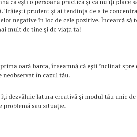
nă că eşti o persoană practică şi că nu îţi place s
ţă. Trăieşti prudent şi ai tendinţa de a te concent
lor negative în loc de cele pozitive. Încearcă să te
ai mult de tine şi de viaţa ta!
prima oară barca, înseamnă că eşti înclinat spre d
e neobservat în cazul tău.
ţi dezvăluie latura creativă şi modul tău unic de 
ce problemă sau situaţie.