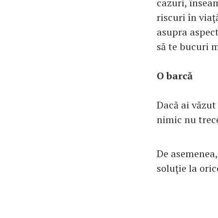
cazuri, înseam
riscuri în via
asupra aspecte
să te bucuri m
O barcă
Dacă ai văzut 
nimic nu trec
De asemenea, î
soluţie la ori