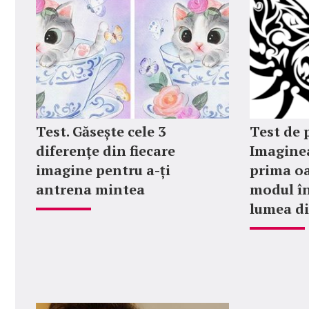
Test. Găsește cele 3
Test de 
diferențe din fiecare
Imaginea
imagine pentru a-ți
prima oa
antrena mintea
modul în
lumea di