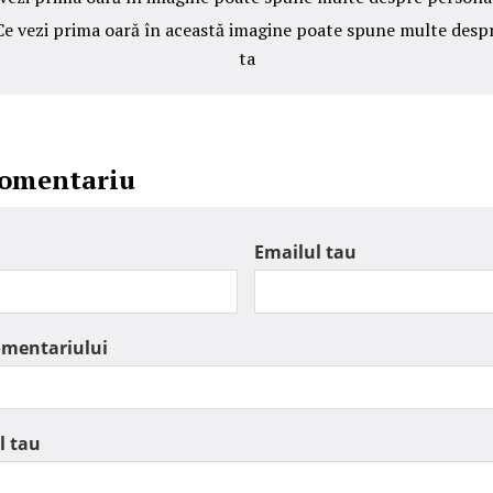
 Ce vezi prima oară în această imagine poate spune multe desp
ta
comentariu
Emailul tau
omentariului
l tau