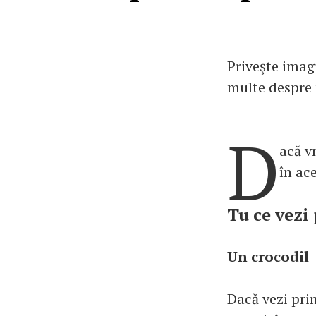
Priveşte imag
multe despre 
D
acă v
în ac
Tu ce vezi
Un crocodil
Dacă vezi pri