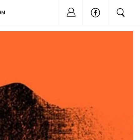
Nu ai cont?
Inregistreaza-
UM