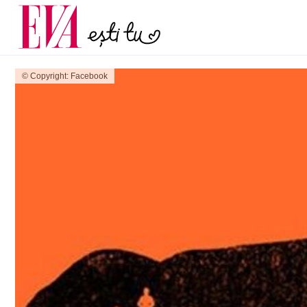
și 60 de ani. De ce te t
Carieră
pe măsură ce înaintez
Actualitate
© Copyright: Facebook