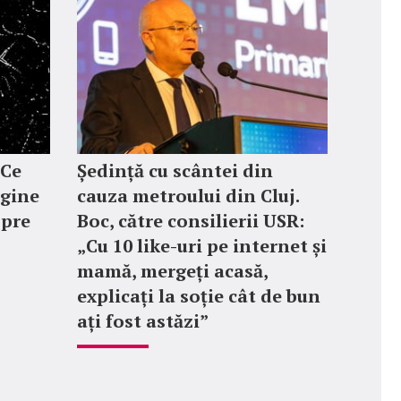
 Ce
Ședință cu scântei din
agine
cauza metroului din Cluj.
spre
Boc, către consilierii USR:
„Cu 10 like-uri pe internet și
mamă, mergeți acasă,
explicați la soție cât de bun
ați fost astăzi”