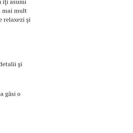
ă îţi asumi
ra mai mult
 relaxezi şi
etalii şi
a găsi o