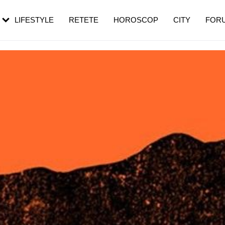
rezești mai des
Cât durează, cum te pregătești și cât
i în vârstă
de dureroasă este investigația
LIFESTYLE
RETETE
HOROSCOP
CITY
FOR