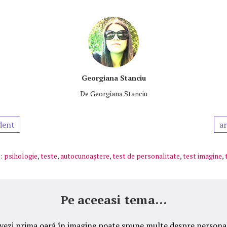
Georgiana Stanciu
De
Georgiana Stanciu
dent
ar
:
psihologie
,
teste
,
autocunoaştere
,
test de personalitate
,
test imagine
,
Pe aceeasi tema...
 vezi prima oară în imagine poate spune multe despre personal