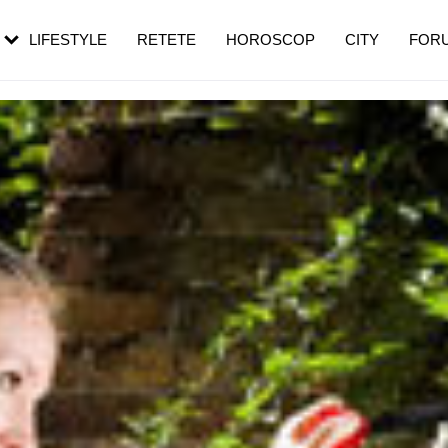
rezești mai des
Cât durează, cum te pregătești și cât
i în vârstă
de dureroasă este investigația
LIFESTYLE
RETETE
HOROSCOP
CITY
FOR