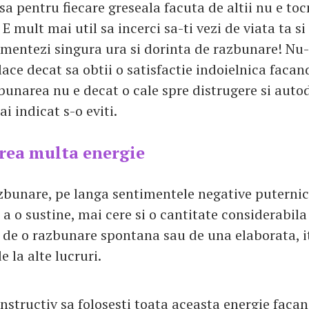
sa pentru fiecare greseala facuta de altii nu e to
 E mult mai util sa incerci sa-ti vezi de viata ta si s
limentezi singura ura si dorinta de razbunare! Nu
place decat sa obtii o satisfactie indoielnica facan
bunarea nu e decat o cale spre distrugere si autod
i indicat s-o eviti.
rea multa energie
zbunare, pe langa sentimentele negative puternic
a o sustine, mai cere si o cantitate considerabila
 de o razbunare spontana sau de una elaborata, iti
e la alte lucruri.
nstructiv sa folosesti toata aceasta energie faca