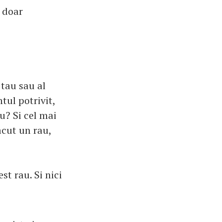
a doar
 tau sau al
tul potrivit,
u? Si cel mai
acut un rau,
st rau. Si nici