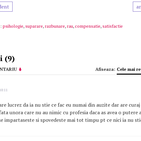
dent
ar
:
psihologie
,
suparare
,
razbunare
,
rau
,
compensatie
,
satisfactie
 (9)
NTARIU
Afiseaza:
Cele mai r
10:11
re lucrez da ia nu stie ce fac eu numai din auzite dar are curaj
fata unora care nu au nimic cu profesia daca as avea o putere 
se impartaseste si spovedeste mai tot timpu pt ce nici ia nu stie