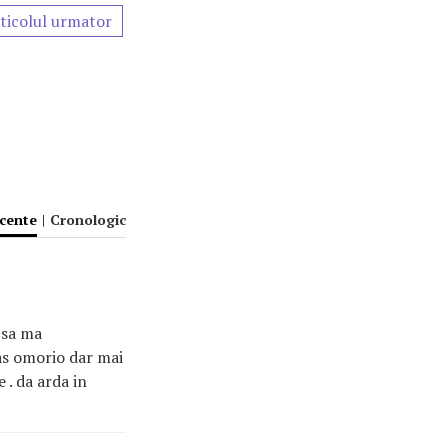
ticolul urmator
ecente
|
Cronologic
 sa ma
as omorio dar mai
 . da arda in