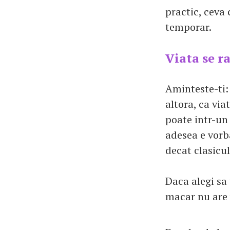
practic, ceva 
temporar.
Viata se r
Aminteste-ti: 
altora, ca vi
poate intr-un
adesea e vorb
decat clasicul
Daca alegi sa 
macar nu are v