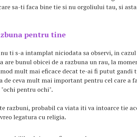
care sa-ti faca bine tie si nu orgoliului tau, si ast
azbuna pentru tine
nu ti s-a intamplat niciodata sa observi, in cazul
ata are bunul obicei de a razbuna un rau, la momen
 mod mult mai eficace decat te-ai fi putut gandi t
a de ceva mult mai important pentru cel care a f
 "ochi pentru ochi".
te razbuni, probabil ca viata iti va intoarce tie ace
reo legatura cu religia.