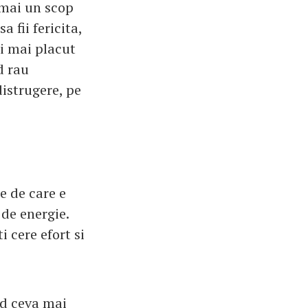
cmai un scop
a fii fericita,
-i mai placut
d rau
istrugere, pe
e de care e
 de energie.
 cere efort si
nd ceva mai