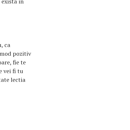
 exista in
u, ca
 mod pozitiv
are, fie te
 vei fi tu
ate lectia