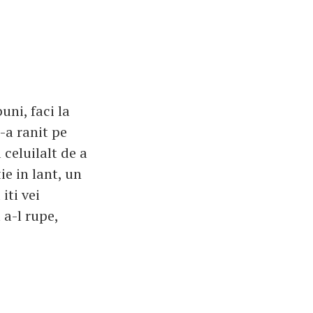
uni, faci la
e-a ranit pe
celuilalt de a
ie in lant, un
iti vei
a-l rupe,