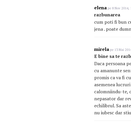
elena
pe 8 Nov 2014, 
razbunarea
cum poti fi bun cu
jena . poate dumn
mirela
pe 13 Mai 2014
E bine sa te raz
Daca persoana pe 
cu amanunte sentim
promis ca va fi c
asemenea lucruri s
calomniindu-te, d
nepasator dar rev
echilibrul. Sa as
nu iubesc dar stiu