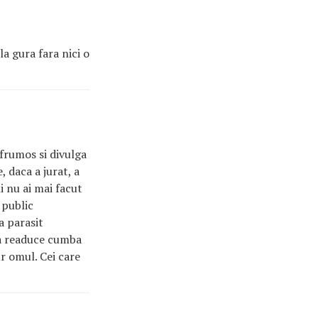
la gura fara nici o
 frumos si divulga
, daca a jurat, a
i nu ai mai facut
 public
a parasit
 a readuce cumba
ur omul. Cei care