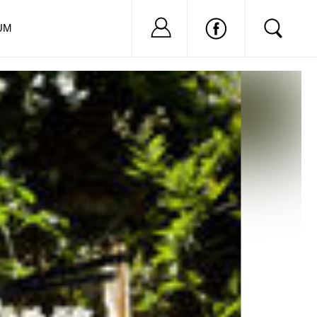
Nu ai cont?
Inregistreaza-
UM