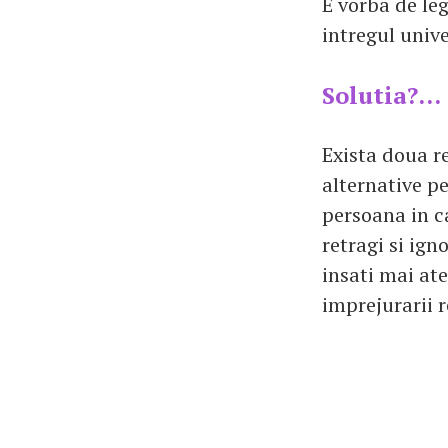
E vorba de leg
intregul unive
Solutia?...
Exista doua re
alternative pe
persoana in ca
retragi si ign
insati mai at
imprejurarii r