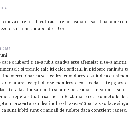
10:06
 cineva care ti-a facut rau . are nerusinarea sa i-ti ia piinea da 
ezu o sa trimita inapoi de 10 ori
, 08:57
buni
care o iubesti si te-a iubit candva este afemeiat si te-a mintit
entele si trairile tale iti calca sufletul in picioare ranindu-te
u tine mereu doar ca sa-i cedezi cum doreste stiind ca cu nimen
i din iubire accepti dar se mandreste ca ai cedat si te jigneste
aca te-a lasat insarcinata si pune pe seama ta neatentia si te-
ine si repeta situatia sa-l ierti? Razbunarea este o metode de
teptam ca soarta sau destinul sa-l taxeze? Soarta si-o face sing
 ca sunt iubiti sunt criminali de suflete daca constient ranesc.