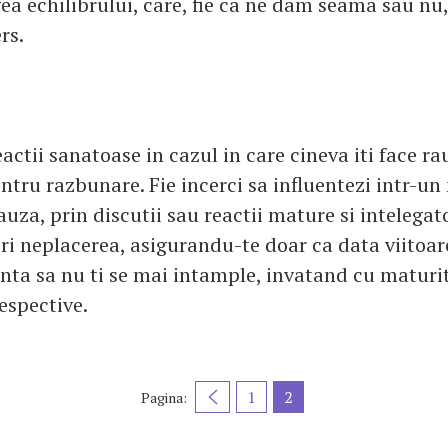
ea echilibrului, care, fie ca ne dam seama sau nu,
rs.
actii sanatoase in cazul in care cineva iti face ra
ntru razbunare. Fie incerci sa influentezi intr-un
uza, prin discutii sau reactii mature si intelegato
ori neplacerea, asigurandu-te doar ca data viitoare
enta sa nu ti se mai intample, invatand cu maturit
espective.
1
2
Pagina: