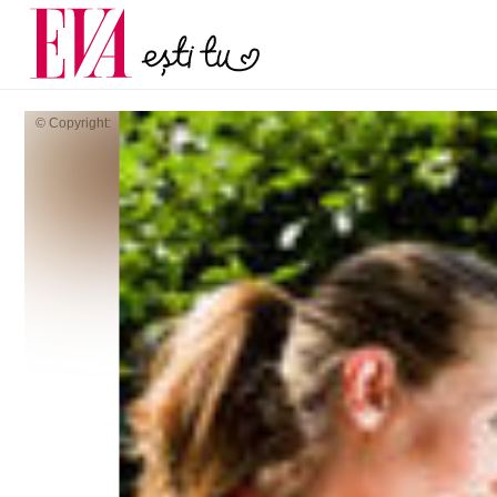
și 60 de ani. De ce te t
Carieră
pe măsură ce înaintez
Actualitate
© Copyright: