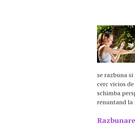
se razbuna si 
cerc vicios de
schimba persp
renuntand la r
Razbunarea