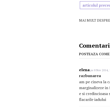
articolul prece
MAI MULT DESPRE
Comentarii
POSTEAZA COME
elena
pe 8 Nov 2014, 
razbunarea
am pe cineva la ca
marginalizeze in 
e si credincioasa 
flacarile iadului