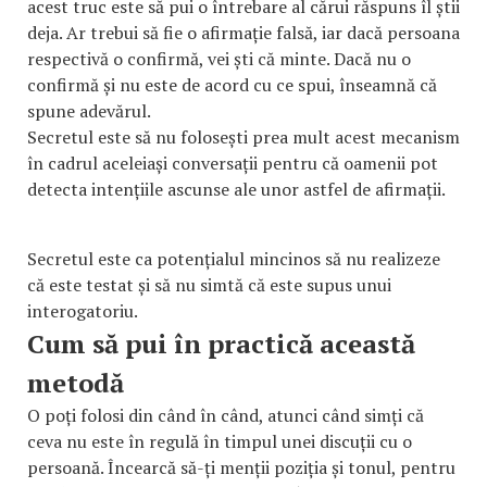
acest truc este să pui o întrebare al cărui răspuns îl știi
deja. Ar trebui să fie o afirmație falsă, iar dacă persoana
respectivă o confirmă, vei ști că minte. Dacă nu o
confirmă și nu este de acord cu ce spui, înseamnă că
spune adevărul.
Secretul este să nu folosești prea mult acest mecanism
în cadrul aceleiași conversații pentru că oamenii pot
detecta intențiile ascunse ale unor astfel de afirmații.
Secretul este ca potențialul mincinos să nu realizeze
că este testat și să nu simtă că este supus unui
interogatoriu.
Cum să pui în practică această
metodă
O poți folosi din când în când, atunci când simți că
ceva nu este în regulă în timpul unei discuții cu o
persoană. Încearcă să-ți menții poziția și tonul, pentru