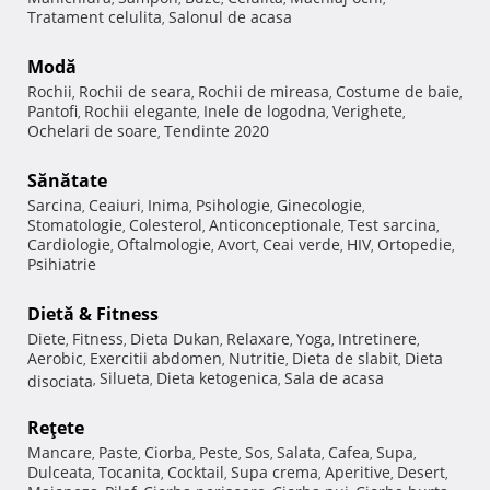
Tratament celulita
Salonul de acasa
,
Modă
Rochii
Rochii de seara
Rochii de mireasa
Costume de baie
,
,
,
,
Pantofi
Rochii elegante
Inele de logodna
Verighete
,
,
,
,
Ochelari de soare
Tendinte 2020
,
Sănătate
Sarcina
Ceaiuri
Inima
Psihologie
Ginecologie
,
,
,
,
,
Stomatologie
Colesterol
Anticonceptionale
Test sarcina
,
,
,
,
Cardiologie
Oftalmologie
Avort
Ceai verde
HIV
Ortopedie
,
,
,
,
,
,
Psihiatrie
Dietă & Fitness
Diete
Fitness
Dieta Dukan
Relaxare
Yoga
Intretinere
,
,
,
,
,
,
Aerobic
Exercitii abdomen
Nutritie
Dieta de slabit
Dieta
,
,
,
,
Silueta
Dieta ketogenica
Sala de acasa
disociata
,
,
,
Reţete
Mancare
Paste
Ciorba
Peste
Sos
Salata
Cafea
Supa
,
,
,
,
,
,
,
,
Dulceata
Tocanita
Cocktail
Supa crema
Aperitive
Desert
,
,
,
,
,
,