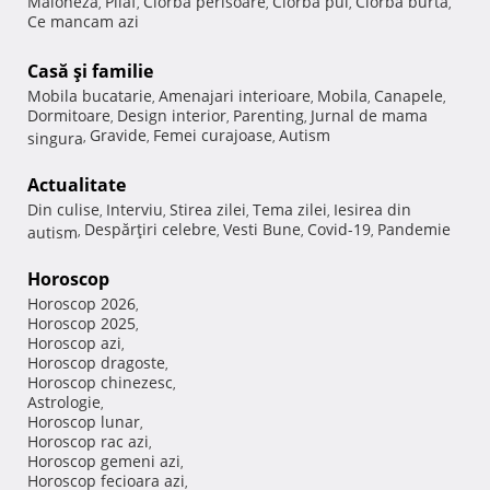
Maioneza
Pilaf
Ciorba perisoare
Ciorba pui
Ciorba burta
,
,
,
,
,
Ce mancam azi
Casă şi familie
Mobila bucatarie
Amenajari interioare
Mobila
Canapele
,
,
,
,
Dormitoare
Design interior
Parenting
Jurnal de mama
,
,
,
Gravide
Femei curajoase
Autism
singura
,
,
,
Actualitate
Din culise
Interviu
Stirea zilei
Tema zilei
Iesirea din
,
,
,
,
Despărţiri celebre
Vesti Bune
Covid-19
Pandemie
autism
,
,
,
,
Horoscop
Horoscop 2026
,
Horoscop 2025
,
Horoscop azi
,
Horoscop dragoste
,
Horoscop chinezesc
,
Astrologie
,
Horoscop lunar
,
Horoscop rac azi
,
Horoscop gemeni azi
,
Horoscop fecioara azi
,