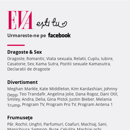
Urmareste-ne pe
Dragoste & Sex
Dragoste
Romantic
Viata sexuala
Relatii
Cuplu
Iubire
,
,
,
,
,
,
Casatorie
Sex
Kama Sutra
Pozitii sexuale Kamasutra
,
,
,
,
Declaratii de dragoste
Divertisment
Meghan Markle
Kate Middleton
Kim Kardashian
Johnny
,
,
,
Teo Trandafir
Angelina Jolie
Dana Rogoz
Dani Otil
Depp
,
,
,
,
,
Smiley
Andra
Delia
Gina Pistol
Justin Bieber
Melania
,
,
,
,
,
Program TV
Program Pro TV
Program Antena 1
Trump
,
,
,
Frumuseţe
Păr
Rochii
Unghii
Parfumuri
Coafuri
Machiaj
Sani
,
,
,
,
,
,
,
Manichiura
Sampon
Buze
Celulita
Machiaj ochi
,
,
,
,
,