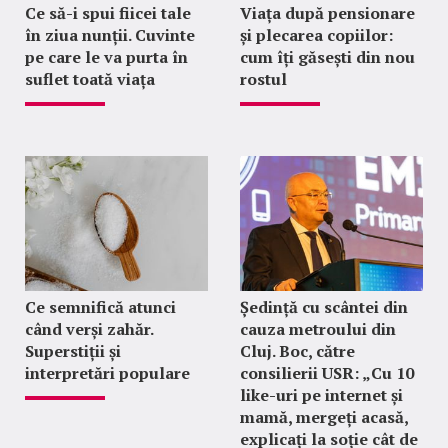
Ce să-i spui fiicei tale
Viața după pensionare
în ziua nunții. Cuvinte
și plecarea copiilor:
pe care le va purta în
cum îți găsești din nou
suflet toată viața
rostul
Ce semnifică atunci
Ședință cu scântei din
când verși zahăr.
cauza metroului din
Superstiții și
Cluj. Boc, către
interpretări populare
consilierii USR: „Cu 10
like-uri pe internet și
mamă, mergeți acasă,
explicați la soție cât de