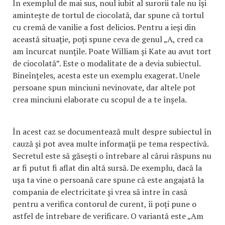
În exemplul de mai sus, noul iubit al surorii tale nu își
amintește de tortul de ciocolată, dar spune că tortul
cu cremă de vanilie a fost delicios. Pentru a ieși din
această situație, poți spune ceva de genul „A, cred ca
am încurcat nunțile. Poate William și Kate au avut tort
de ciocolată”. Este o modalitate de a devia subiectul.
Bineînțeles, acesta este un exemplu exagerat. Unele
persoane spun minciuni nevinovate, dar altele pot
crea minciuni elaborate cu scopul de a te înșela.
În acest caz se documentează mult despre subiectul în
cauză și pot avea multe informații pe tema respectivă.
Secretul este să găsești o întrebare al cărui răspuns nu
ar fi putut fi aflat din altă sursă. De exemplu, dacă la
ușa ta vine o persoană care spune că este angajată la
compania de electricitate și vrea să intre în casă
pentru a verifica contorul de curent, îi poți pune o
astfel de întrebare de verificare. O variantă este „Am