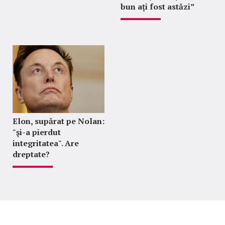
bun ați fost astăzi”
Elon, supărat pe Nolan:
"şi-a pierdut
integritatea". Are
dreptate?