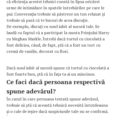
că eficiența acestei tehnici constă în lipsa oricărei
urme de intimidare în spatele întrebărilor pe care le
pui. Conversația trebuie să păstreze un ton relaxat și
trebuie să pară că te bucuri de acea discuție.
De exemplu, discuți cu noul iubit al surorii tale. Se
laudă cu faptul că a participat la nunta Prințului Harry
cu Meghan Markle. Întrebi dacă tortul cu ciocolată a
fost delicios, când, de fapt, știi că a fost un tort cu
cremă de vanilie, decorat cu flori.
Dacă noul iubit al surorii spune că tortul cu ciocolată a
fost foarte bun, știi că în fața ta ai un mincinos.
Ce faci dacă persoana respectivă
spune adevărul?
În cazul în care persoana testată spune adevărul,
trebuie să știi că această tehnică necesită întotdeauna
și o cale de ieșire dacă suspiciunile tale nu se confirmă.