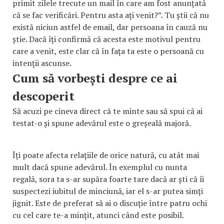
primit zilele trecute un mail în care am fost anunțată
că se fac verificări. Pentru asta ați venit?”. Tu știi că nu
există niciun astfel de email, dar persoana în cauză nu
știe. Dacă îți confirmă că acesta este motivul pentru
care a venit, este clar că în fața ta este o persoană cu
intenții ascunse.
Cum să vorbești despre ce ai
descoperit
Să acuzi pe cineva direct că te minte sau să spui că ai
testat-o și spune adevărul este o greșeală majoră.
Îți poate afecta relațiile de orice natură, cu atât mai
mult dacă spune adevărul. În exemplul cu nunta
regală, sora ta s-ar supăra foarte tare dacă ar ști că îi
suspectezi iubitul de minciună, iar el s-ar putea simți
jignit. Este de preferat să ai o discuție între patru ochi
cu cel care te-a mințit, atunci când este posibil.