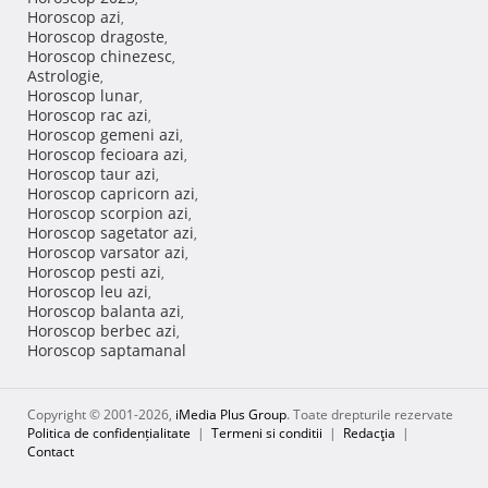
Horoscop azi
,
Horoscop dragoste
,
Horoscop chinezesc
,
Astrologie
,
Horoscop lunar
,
Horoscop rac azi
,
Horoscop gemeni azi
,
Horoscop fecioara azi
,
Horoscop taur azi
,
Horoscop capricorn azi
,
Horoscop scorpion azi
,
Horoscop sagetator azi
,
Horoscop varsator azi
,
Horoscop pesti azi
,
Horoscop leu azi
,
Horoscop balanta azi
,
Horoscop berbec azi
,
Horoscop saptamanal
Copyright © 2001-2026,
iMedia Plus Group
. Toate drepturile rezervate
Politica de confidențialitate
|
Termeni si conditii
|
Redacţia
|
Contact