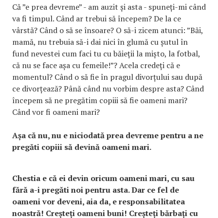
Că ”e prea devreme” - am auzit și asta - spuneți-mi când
va fi timpul. Când ar trebui să începem? De la ce
vârstă? Când o să se însoare? O să-i zicem atunci: ”Băi,
mamă, nu trebuia să-i dai nici în glumă cu șutul în
fund nevestei cum faci tu cu băieții la mișto, la fotbal,
că nu se face așa cu femeile!”? Acela credeți că e
momentul? Când o să fie în pragul divorțului sau după
ce divorțează? Până când nu vorbim despre asta? Când
începem să ne pregătim copiii să fie oameni mari?
Când vor fi oameni mari?
Așa că nu, nu e niciodată prea devreme pentru a ne
pregăti copiii să devină oameni mari.
Chestia e că ei devin oricum oameni mari, cu sau
fără a-i pregăti noi pentru asta. Dar ce fel de
oameni vor deveni, aia da, e responsabilitatea
noastră! Creșteți oameni buni! Creșteți bărbați cu