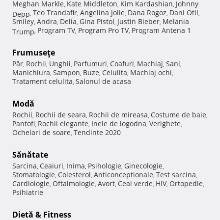
Meghan Markle
Kate Middleton
Kim Kardashian
Johnny
,
,
,
Teo Trandafir
Angelina Jolie
Dana Rogoz
Dani Otil
Depp
,
,
,
,
,
Smiley
Andra
Delia
Gina Pistol
Justin Bieber
Melania
,
,
,
,
,
Program TV
Program Pro TV
Program Antena 1
Trump
,
,
,
Frumuseţe
Păr
Rochii
Unghii
Parfumuri
Coafuri
Machiaj
Sani
,
,
,
,
,
,
,
Manichiura
Sampon
Buze
Celulita
Machiaj ochi
,
,
,
,
,
Tratament celulita
Salonul de acasa
,
Modă
Rochii
Rochii de seara
Rochii de mireasa
Costume de baie
,
,
,
,
Pantofi
Rochii elegante
Inele de logodna
Verighete
,
,
,
,
Ochelari de soare
Tendinte 2020
,
Sănătate
Sarcina
Ceaiuri
Inima
Psihologie
Ginecologie
,
,
,
,
,
Stomatologie
Colesterol
Anticonceptionale
Test sarcina
,
,
,
,
Cardiologie
Oftalmologie
Avort
Ceai verde
HIV
Ortopedie
,
,
,
,
,
,
Psihiatrie
Dietă & Fitness