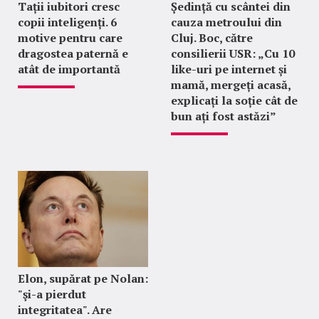
Tații iubitori cresc
Ședință cu scântei din
copii inteligenți. 6
cauza metroului din
motive pentru care
Cluj. Boc, către
dragostea paternă e
consilierii USR: „Cu 10
atât de importantă
like-uri pe internet și
mamă, mergeți acasă,
explicați la soție cât de
bun ați fost astăzi”
Elon, supărat pe Nolan:
"şi-a pierdut
integritatea". Are