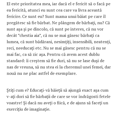
El este prioritatea mea, iar dacă el e fericit să o facă pe
ea fericită, atunci eu sunt cea care va livra această
fericire. Ce sunt eu? Sunt mama unui băiat pe care îl
pregătesc să fie bărbat. Ne plângem de bărbați, nu? Că
sunt așa și pe dincolo, că sunt pe interes, că nu vor
decât ”chestia aia”, că nu se mai găsesc bărbați ca
lumea, că sunt bădărani, nesimțiți, insensibili, neatenți,
reci, needucați etc. Nu se mai găsesc pentru că nu se
mai fac, ca să zic așa. Pentru că avem acest dublu
standard: îi creștem să fie duri, să nu se lase duși de
nas de vreuna, să nu stea ei la cheremul unei femei, dar
nouă nu ne plac astfel de exemplare.
Știți cum e? Educați-vă băieții să ajungă exact așa cum
v-ați dori să fie bărbații de care se vor îndrăgosti fetele
voastre! Și dacă nu aveți o fiică, e de ajuns să faceți un
exercițiu de imaginație.