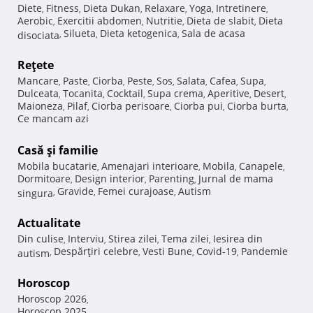
Diete
Fitness
Dieta Dukan
Relaxare
Yoga
Intretinere
,
,
,
,
,
,
Aerobic
Exercitii abdomen
Nutritie
Dieta de slabit
Dieta
,
,
,
,
Silueta
Dieta ketogenica
Sala de acasa
disociata
,
,
,
Reţete
Mancare
Paste
Ciorba
Peste
Sos
Salata
Cafea
Supa
,
,
,
,
,
,
,
,
Dulceata
Tocanita
Cocktail
Supa crema
Aperitive
Desert
,
,
,
,
,
,
Maioneza
Pilaf
Ciorba perisoare
Ciorba pui
Ciorba burta
,
,
,
,
,
Ce mancam azi
Casă şi familie
Mobila bucatarie
Amenajari interioare
Mobila
Canapele
,
,
,
,
Dormitoare
Design interior
Parenting
Jurnal de mama
,
,
,
Gravide
Femei curajoase
Autism
singura
,
,
,
Actualitate
Din culise
Interviu
Stirea zilei
Tema zilei
Iesirea din
,
,
,
,
Despărţiri celebre
Vesti Bune
Covid-19
Pandemie
autism
,
,
,
,
Horoscop
Horoscop 2026
,
Horoscop 2025
,