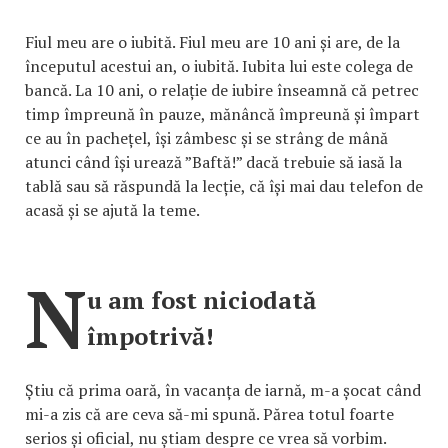
Fiul meu are o iubită. Fiul meu are 10 ani și are, de la
începutul acestui an, o iubită. Iubita lui este colega de
bancă. La 10 ani, o relație de iubire înseamnă că petrec
timp împreună în pauze, mănâncă împreună și împart
ce au în pachețel, își zâmbesc și se strâng de mână
atunci când își urează ”Baftă!” dacă trebuie să iasă la
tablă sau să răspundă la lecție, că își mai dau telefon de
acasă și se ajută la teme.
N
u am fost niciodată
împotrivă!
Știu că prima oară, în vacanța de iarnă, m-a șocat când
mi-a zis că are ceva să-mi spună. Părea totul foarte
serios și oficial, nu știam despre ce vrea să vorbim.