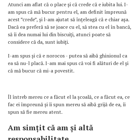
Atunci am aflat că o place și că crede că e iubita lui. I-
am spus că mă bucur pentru el, am definit împreună
acest ”crede”, și l-am ajutat să înțeleagă că e chiar așa.
Dacă ea preferă să se joace cu el, să stea cu el în bancă,
să îi dea numai lui din biscuiți, atunci poate să
considere că da, sunt iubiți.
I-am spus și că e norocos - putea să aibă ghinionul ca
ea să nu-l placă. I-am mai spus că voi fi alături de el și
că mă bucur că mi-a povestit.
Îl întreb mereu ce a făcut el la școală, ce a făcut ea, ce
fac ei împreună și îi spun mereu să aibă grijă de ea, îi
spun să fie mereu atent.
Am simțit că am și altă
responsabilitate