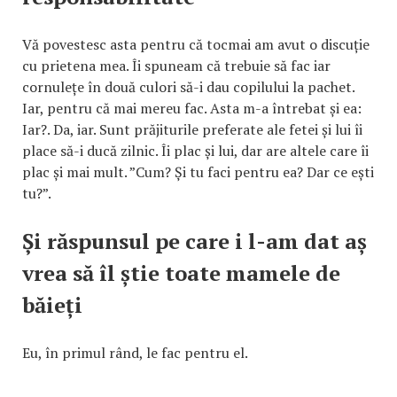
Vă povestesc asta pentru că tocmai am avut o discuție
cu prietena mea. Îi spuneam că trebuie să fac iar
cornulețe în două culori să-i dau copilului la pachet.
Iar, pentru că mai mereu fac. Asta m-a întrebat și ea:
Iar?. Da, iar. Sunt prăjiturile preferate ale fetei și lui îi
place să-i ducă zilnic. Îi plac și lui, dar are altele care îi
plac și mai mult. ”Cum? Și tu faci pentru ea? Dar ce ești
tu?”.
Și răspunsul pe care i l-am dat aș
vrea să îl știe toate mamele de
băieți
Eu, în primul rând, le fac pentru el.