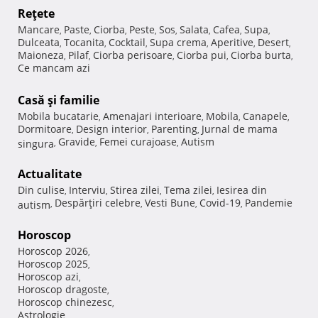
Reţete
Mancare
Paste
Ciorba
Peste
Sos
Salata
Cafea
Supa
,
,
,
,
,
,
,
,
Dulceata
Tocanita
Cocktail
Supa crema
Aperitive
Desert
,
,
,
,
,
,
Maioneza
Pilaf
Ciorba perisoare
Ciorba pui
Ciorba burta
,
,
,
,
,
Ce mancam azi
Casă şi familie
Mobila bucatarie
Amenajari interioare
Mobila
Canapele
,
,
,
,
Dormitoare
Design interior
Parenting
Jurnal de mama
,
,
,
Gravide
Femei curajoase
Autism
singura
,
,
,
Actualitate
Din culise
Interviu
Stirea zilei
Tema zilei
Iesirea din
,
,
,
,
Despărţiri celebre
Vesti Bune
Covid-19
Pandemie
autism
,
,
,
,
Horoscop
Horoscop 2026
,
Horoscop 2025
,
Horoscop azi
,
Horoscop dragoste
,
Horoscop chinezesc
,
Astrologie
,