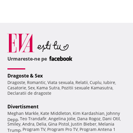
Urmareste-ne pe
Dragoste & Sex
Dragoste
Romantic
Viata sexuala
Relatii
Cuplu
Iubire
,
,
,
,
,
,
Casatorie
Sex
Kama Sutra
Pozitii sexuale Kamasutra
,
,
,
,
Declaratii de dragoste
Divertisment
Meghan Markle
Kate Middleton
Kim Kardashian
Johnny
,
,
,
Teo Trandafir
Angelina Jolie
Dana Rogoz
Dani Otil
Depp
,
,
,
,
,
Smiley
Andra
Delia
Gina Pistol
Justin Bieber
Melania
,
,
,
,
,
Program TV
Program Pro TV
Program Antena 1
Trump
,
,
,