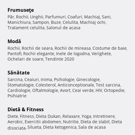
Frumuseţe
Păr
Rochii
Unghii
Parfumuri
Coafuri
Machiaj
Sani
,
,
,
,
,
,
,
Manichiura
Sampon
Buze
Celulita
Machiaj ochi
,
,
,
,
,
Tratament celulita
Salonul de acasa
,
Modă
Rochii
Rochii de seara
Rochii de mireasa
Costume de baie
,
,
,
,
Pantofi
Rochii elegante
Inele de logodna
Verighete
,
,
,
,
Ochelari de soare
Tendinte 2020
,
Sănătate
Sarcina
Ceaiuri
Inima
Psihologie
Ginecologie
,
,
,
,
,
Stomatologie
Colesterol
Anticonceptionale
Test sarcina
,
,
,
,
Cardiologie
Oftalmologie
Avort
Ceai verde
HIV
Ortopedie
,
,
,
,
,
,
Psihiatrie
Dietă & Fitness
Diete
Fitness
Dieta Dukan
Relaxare
Yoga
Intretinere
,
,
,
,
,
,
Aerobic
Exercitii abdomen
Nutritie
Dieta de slabit
Dieta
,
,
,
,
Silueta
Dieta ketogenica
Sala de acasa
disociata
,
,
,