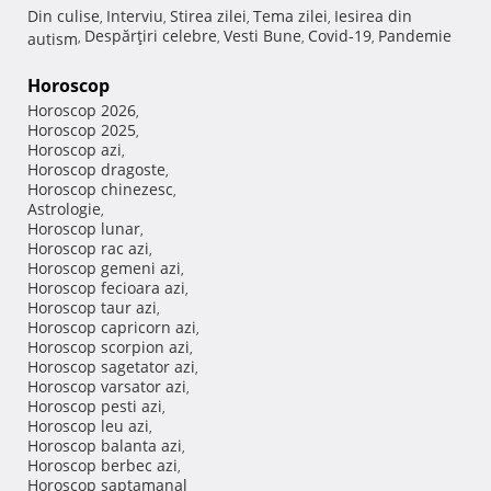
Din culise
Interviu
Stirea zilei
Tema zilei
Iesirea din
,
,
,
,
Despărţiri celebre
Vesti Bune
Covid-19
Pandemie
autism
,
,
,
,
Horoscop
Horoscop 2026
,
Horoscop 2025
,
Horoscop azi
,
Horoscop dragoste
,
Horoscop chinezesc
,
Astrologie
,
Horoscop lunar
,
Horoscop rac azi
,
Horoscop gemeni azi
,
Horoscop fecioara azi
,
Horoscop taur azi
,
Horoscop capricorn azi
,
Horoscop scorpion azi
,
Horoscop sagetator azi
,
Horoscop varsator azi
,
Horoscop pesti azi
,
Horoscop leu azi
,
Horoscop balanta azi
,
Horoscop berbec azi
,
Horoscop saptamanal