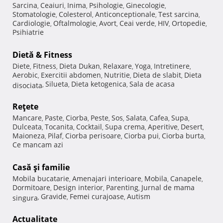
Sarcina
Ceaiuri
Inima
Psihologie
Ginecologie
,
,
,
,
,
Stomatologie
Colesterol
Anticonceptionale
Test sarcina
,
,
,
,
Cardiologie
Oftalmologie
Avort
Ceai verde
HIV
Ortopedie
,
,
,
,
,
,
Psihiatrie
Dietă & Fitness
Diete
Fitness
Dieta Dukan
Relaxare
Yoga
Intretinere
,
,
,
,
,
,
Aerobic
Exercitii abdomen
Nutritie
Dieta de slabit
Dieta
,
,
,
,
Silueta
Dieta ketogenica
Sala de acasa
disociata
,
,
,
Reţete
Mancare
Paste
Ciorba
Peste
Sos
Salata
Cafea
Supa
,
,
,
,
,
,
,
,
Dulceata
Tocanita
Cocktail
Supa crema
Aperitive
Desert
,
,
,
,
,
,
Maioneza
Pilaf
Ciorba perisoare
Ciorba pui
Ciorba burta
,
,
,
,
,
Ce mancam azi
Casă şi familie
Mobila bucatarie
Amenajari interioare
Mobila
Canapele
,
,
,
,
Dormitoare
Design interior
Parenting
Jurnal de mama
,
,
,
Gravide
Femei curajoase
Autism
singura
,
,
,
Actualitate