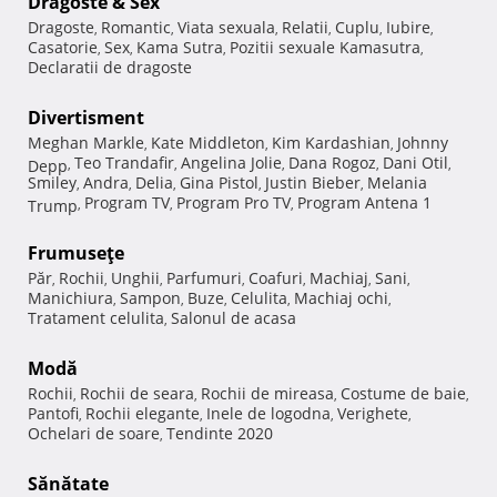
Dragoste & Sex
Dragoste
Romantic
Viata sexuala
Relatii
Cuplu
Iubire
,
,
,
,
,
,
Casatorie
Sex
Kama Sutra
Pozitii sexuale Kamasutra
,
,
,
,
Declaratii de dragoste
Divertisment
Meghan Markle
Kate Middleton
Kim Kardashian
Johnny
,
,
,
Teo Trandafir
Angelina Jolie
Dana Rogoz
Dani Otil
Depp
,
,
,
,
,
Smiley
Andra
Delia
Gina Pistol
Justin Bieber
Melania
,
,
,
,
,
Program TV
Program Pro TV
Program Antena 1
Trump
,
,
,
Frumuseţe
Păr
Rochii
Unghii
Parfumuri
Coafuri
Machiaj
Sani
,
,
,
,
,
,
,
Manichiura
Sampon
Buze
Celulita
Machiaj ochi
,
,
,
,
,
Tratament celulita
Salonul de acasa
,
Modă
Rochii
Rochii de seara
Rochii de mireasa
Costume de baie
,
,
,
,
Pantofi
Rochii elegante
Inele de logodna
Verighete
,
,
,
,
Ochelari de soare
Tendinte 2020
,
Sănătate