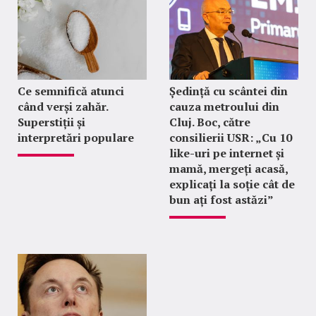
Ce semnifică atunci
Ședință cu scântei din
când verși zahăr.
cauza metroului din
Superstiții și
Cluj. Boc, către
interpretări populare
consilierii USR: „Cu 10
like-uri pe internet și
mamă, mergeți acasă,
explicați la soție cât de
bun ați fost astăzi”