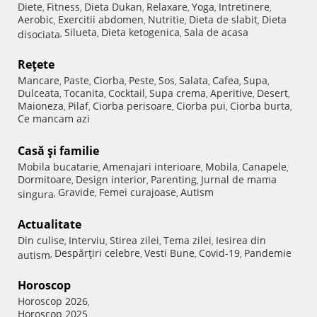
Diete
Fitness
Dieta Dukan
Relaxare
Yoga
Intretinere
,
,
,
,
,
,
Aerobic
Exercitii abdomen
Nutritie
Dieta de slabit
Dieta
,
,
,
,
Silueta
Dieta ketogenica
Sala de acasa
disociata
,
,
,
Reţete
Mancare
Paste
Ciorba
Peste
Sos
Salata
Cafea
Supa
,
,
,
,
,
,
,
,
Dulceata
Tocanita
Cocktail
Supa crema
Aperitive
Desert
,
,
,
,
,
,
Maioneza
Pilaf
Ciorba perisoare
Ciorba pui
Ciorba burta
,
,
,
,
,
Ce mancam azi
Casă şi familie
Mobila bucatarie
Amenajari interioare
Mobila
Canapele
,
,
,
,
Dormitoare
Design interior
Parenting
Jurnal de mama
,
,
,
Gravide
Femei curajoase
Autism
singura
,
,
,
Actualitate
Din culise
Interviu
Stirea zilei
Tema zilei
Iesirea din
,
,
,
,
Despărţiri celebre
Vesti Bune
Covid-19
Pandemie
autism
,
,
,
,
Horoscop
Horoscop 2026
,
Horoscop 2025
,