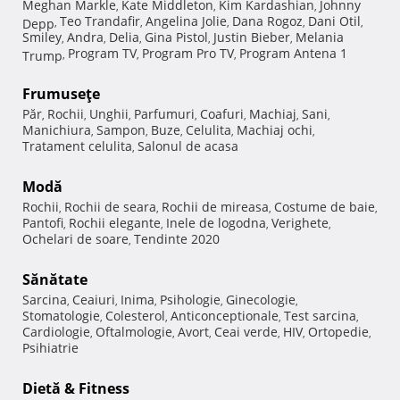
Meghan Markle
Kate Middleton
Kim Kardashian
Johnny
,
,
,
Teo Trandafir
Angelina Jolie
Dana Rogoz
Dani Otil
Depp
,
,
,
,
,
Smiley
Andra
Delia
Gina Pistol
Justin Bieber
Melania
,
,
,
,
,
Program TV
Program Pro TV
Program Antena 1
Trump
,
,
,
Frumuseţe
Păr
Rochii
Unghii
Parfumuri
Coafuri
Machiaj
Sani
,
,
,
,
,
,
,
Manichiura
Sampon
Buze
Celulita
Machiaj ochi
,
,
,
,
,
Tratament celulita
Salonul de acasa
,
Modă
Rochii
Rochii de seara
Rochii de mireasa
Costume de baie
,
,
,
,
Pantofi
Rochii elegante
Inele de logodna
Verighete
,
,
,
,
Ochelari de soare
Tendinte 2020
,
Sănătate
Sarcina
Ceaiuri
Inima
Psihologie
Ginecologie
,
,
,
,
,
Stomatologie
Colesterol
Anticonceptionale
Test sarcina
,
,
,
,
Cardiologie
Oftalmologie
Avort
Ceai verde
HIV
Ortopedie
,
,
,
,
,
,
Psihiatrie
Dietă & Fitness