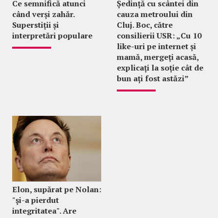
Ce semnifică atunci
Ședință cu scântei din
când verși zahăr.
cauza metroului din
Superstiții și
Cluj. Boc, către
interpretări populare
consilierii USR: „Cu 10
like-uri pe internet și
mamă, mergeți acasă,
explicați la soție cât de
bun ați fost astăzi”
Elon, supărat pe Nolan:
"şi-a pierdut
integritatea". Are