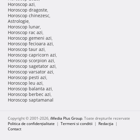
Horoscop azi
,
Horoscop dragoste
,
Horoscop chinezesc
,
Astrologie
,
Horoscop lunar
,
Horoscop rac azi
,
Horoscop gemeni azi
,
Horoscop fecioara azi
,
Horoscop taur azi
,
Horoscop capricorn azi
,
Horoscop scorpion azi
,
Horoscop sagetator azi
,
Horoscop varsator azi
,
Horoscop pesti azi
,
Horoscop leu azi
,
Horoscop balanta azi
,
Horoscop berbec azi
,
Horoscop saptamanal
Copyright © 2001-2026,
iMedia Plus Group
. Toate drepturile rezervate
Politica de confidențialitate
|
Termeni si conditii
|
Redacţia
|
Contact