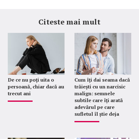
Citeste mai mult
De ce nu poți uita o
Cum îți dai seama dacă
persoană, chiar dacă au
trăiești cu un narcisic
trecut ani
malign: semnele
subtile care îți arată
adevărul pe care
sufletul îl știe deja