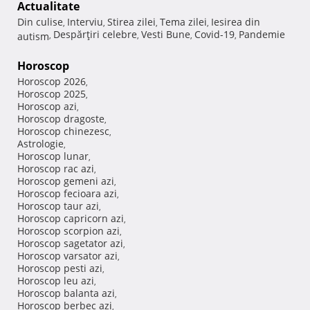
Actualitate
Din culise
Interviu
Stirea zilei
Tema zilei
Iesirea din
,
,
,
,
Despărţiri celebre
Vesti Bune
Covid-19
Pandemie
autism
,
,
,
,
Horoscop
Horoscop 2026
,
Horoscop 2025
,
Horoscop azi
,
Horoscop dragoste
,
Horoscop chinezesc
,
Astrologie
,
Horoscop lunar
,
Horoscop rac azi
,
Horoscop gemeni azi
,
Horoscop fecioara azi
,
Horoscop taur azi
,
Horoscop capricorn azi
,
Horoscop scorpion azi
,
Horoscop sagetator azi
,
Horoscop varsator azi
,
Horoscop pesti azi
,
Horoscop leu azi
,
Horoscop balanta azi
,
Horoscop berbec azi
,