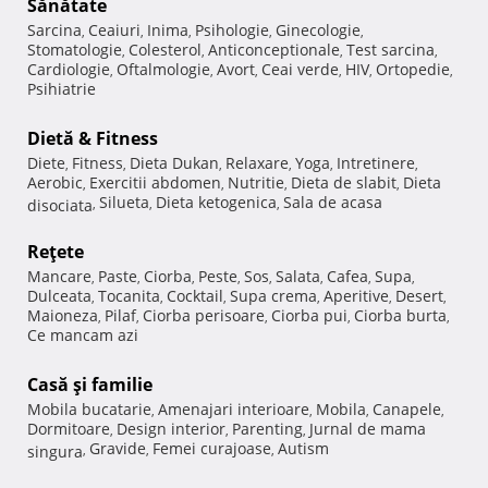
Sănătate
Sarcina
Ceaiuri
Inima
Psihologie
Ginecologie
,
,
,
,
,
Stomatologie
Colesterol
Anticonceptionale
Test sarcina
,
,
,
,
Cardiologie
Oftalmologie
Avort
Ceai verde
HIV
Ortopedie
,
,
,
,
,
,
Psihiatrie
Dietă & Fitness
Diete
Fitness
Dieta Dukan
Relaxare
Yoga
Intretinere
,
,
,
,
,
,
Aerobic
Exercitii abdomen
Nutritie
Dieta de slabit
Dieta
,
,
,
,
Silueta
Dieta ketogenica
Sala de acasa
disociata
,
,
,
Reţete
Mancare
Paste
Ciorba
Peste
Sos
Salata
Cafea
Supa
,
,
,
,
,
,
,
,
Dulceata
Tocanita
Cocktail
Supa crema
Aperitive
Desert
,
,
,
,
,
,
Maioneza
Pilaf
Ciorba perisoare
Ciorba pui
Ciorba burta
,
,
,
,
,
Ce mancam azi
Casă şi familie
Mobila bucatarie
Amenajari interioare
Mobila
Canapele
,
,
,
,
Dormitoare
Design interior
Parenting
Jurnal de mama
,
,
,
Gravide
Femei curajoase
Autism
singura
,
,
,