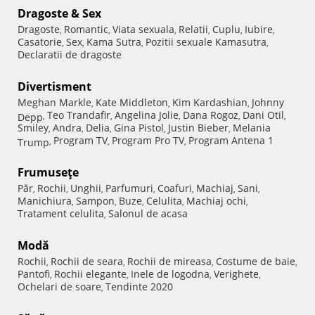
Dragoste & Sex
Dragoste
Romantic
Viata sexuala
Relatii
Cuplu
Iubire
,
,
,
,
,
,
Casatorie
Sex
Kama Sutra
Pozitii sexuale Kamasutra
,
,
,
,
Declaratii de dragoste
Divertisment
Meghan Markle
Kate Middleton
Kim Kardashian
Johnny
,
,
,
Teo Trandafir
Angelina Jolie
Dana Rogoz
Dani Otil
Depp
,
,
,
,
,
Smiley
Andra
Delia
Gina Pistol
Justin Bieber
Melania
,
,
,
,
,
Program TV
Program Pro TV
Program Antena 1
Trump
,
,
,
Frumuseţe
Păr
Rochii
Unghii
Parfumuri
Coafuri
Machiaj
Sani
,
,
,
,
,
,
,
Manichiura
Sampon
Buze
Celulita
Machiaj ochi
,
,
,
,
,
Tratament celulita
Salonul de acasa
,
Modă
Rochii
Rochii de seara
Rochii de mireasa
Costume de baie
,
,
,
,
Pantofi
Rochii elegante
Inele de logodna
Verighete
,
,
,
,
Ochelari de soare
Tendinte 2020
,