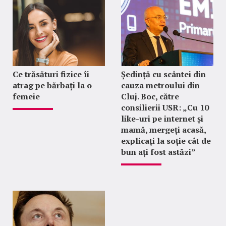
Ce trăsături fizice îi
Ședință cu scântei din
atrag pe bărbați la o
cauza metroului din
femeie
Cluj. Boc, către
consilierii USR: „Cu 10
like-uri pe internet și
mamă, mergeți acasă,
explicați la soție cât de
bun ați fost astăzi”