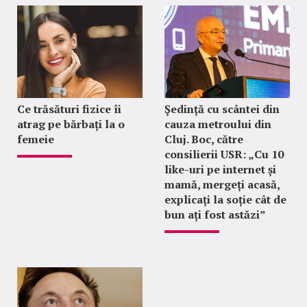
Ce trăsături fizice îi
Ședință cu scântei din
atrag pe bărbați la o
cauza metroului din
femeie
Cluj. Boc, către
consilierii USR: „Cu 10
like-uri pe internet și
mamă, mergeți acasă,
explicați la soție cât de
bun ați fost astăzi”