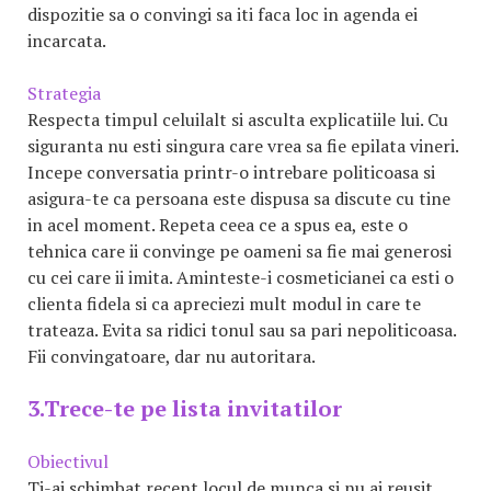
dispozitie sa o convingi sa iti faca loc in agenda ei
incarcata.
Strategia
Respecta timpul celuilalt si asculta explicatiile lui. Cu
siguranta nu esti singura care vrea sa fie epilata vineri.
Incepe conversatia printr-o intrebare politicoasa si
asigura-te ca persoana este dispusa sa discute cu tine
in acel moment. Repeta ceea ce a spus ea, este o
tehnica care ii convinge pe oameni sa fie mai generosi
cu cei care ii imita. Aminteste-i cosmeticianei ca esti o
clienta fidela si ca apreciezi mult modul in care te
trateaza. Evita sa ridici tonul sau sa pari nepoliticoasa.
Fii convingatoare, dar nu autoritara.
3.Trece-te pe lista invitatilor
Obiectivul
Ti-ai schimbat recent locul de munca si nu ai reusit