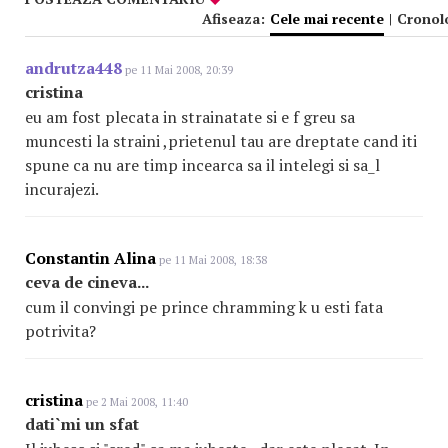
Afiseaza:
Cele mai recente
|
Cronol
andrutza448
pe 11 Mai 2008, 20:39
cristina
eu am fost plecata in strainatate si e f greu sa
muncesti la straini ,prietenul tau are dreptate cand iti
spune ca nu are timp incearca sa il intelegi si sa_l
incurajezi.
Constantin Alina
pe 11 Mai 2008, 18:38
ceva de cineva...
cum il convingi pe prince chramming k u esti fata
potrivita?
cristina
pe 2 Mai 2008, 11:40
dati`mi un sfat