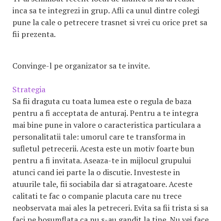
inca sa te integrezi in grup. Afli ca unul dintre colegi
pune la cale o petrecere trasnet si vrei cu orice pret sa
fii prezenta.
Convinge-l pe organizator sa te invite.
Strategia
Sa fii draguta cu toata lumea este o regula de baza
pentru a fi acceptata de anturaj. Pentru a te integra
mai bine pune in valore o caracteristica particulara a
personalitatii tale: umorul care te transforma in
sufletul petrecerii. Acesta este un motiv foarte bun
pentru a fi invitata. Aseaza-te in mijlocul grupului
atunci cand iei parte la o discutie. Investeste in
atuurile tale, fii sociabila dar si atragatoare. Aceste
calitati te fac o companie placuta care nu trece
neobservata mai ales la petreceri. Evita sa fii trista si sa
faci pe bosumflata ca nu s-au gandit la tine. Nu vei face