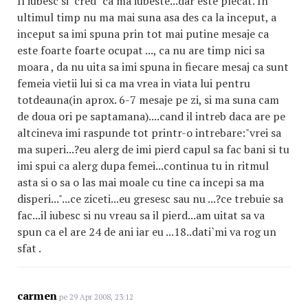
Il iubesc si "cred" ca ma iubeste...dar este plecat. In
ultimul timp nu ma mai suna asa des ca la inceput, a
inceput sa imi spuna prin tot mai putine mesaje ca
este foarte foarte ocupat ..., ca nu are timp nici sa
moara , da nu uita sa imi spuna in fiecare mesaj ca sunt
femeia vietii lui si ca ma vrea in viata lui pentru
totdeauna(in aprox. 6-7 mesaje pe zi, si ma suna cam
de doua ori pe saptamana)....cand il intreb daca are pe
altcineva imi raspunde tot printr-o intrebare:"vrei sa
ma superi...?eu alerg de imi pierd capul sa fac bani si tu
imi spui ca alerg dupa femei...continua tu in ritmul
asta si o sa o las mai moale cu tine ca incepi sa ma
disperi..."...ce ziceti...eu gresesc sau nu ...?ce trebuie sa
fac...il iubesc si nu vreau sa il pierd...am uitat sa va
spun ca el are 24 de ani iar eu ...18..dati`mi va rog un
sfat .
carmen
pe 29 Apr 2008, 23:12