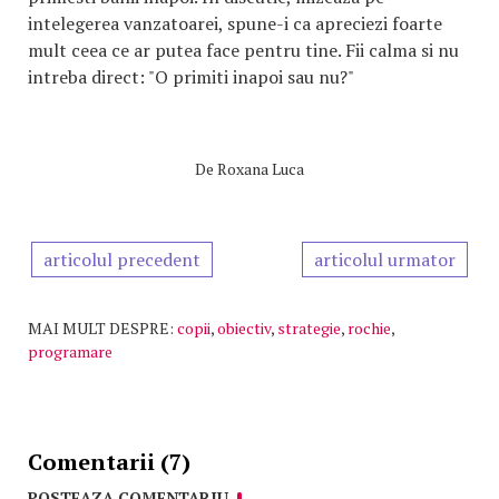
intelegerea vanzatoarei, spune-i ca apreciezi foarte
mult ceea ce ar putea face pentru tine. Fii calma si nu
intreba direct: "O primiti inapoi sau nu?"
De
Roxana Luca
articolul precedent
articolul urmator
MAI MULT DESPRE:
copii
,
obiectiv
,
strategie
,
rochie
,
programare
Comentarii (7)
POSTEAZA COMENTARIU