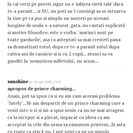
la cai verzi pe pereti. sigur nu e 'iubirea vietii tale' daca
te-a parasit... si NU, nu poti sa-l convingi sa se intoarca
la tine pt ca pur si simplu nu sunteti pe aceeasi
lungime de unda. s-a saturat. gata. nu cautati explicatii
si motive filosofice. este o vorba: 'maciuci sunt pe
toate gardurile', asa ca asteptati sa mai cresteti pana
sa dramatizati totul. dupa ce te-a parasit sotul dupa
cativa ani de casnicie si si cu 2 copii... atunci sa va
ganditi la 'nemurirea sufletului', nu acum...
sunshine
pe 28 Apr 2008, 23:55
apropos de prince charming...
Anais, pot sa spun ca si eu am cam aceeasi problema
"lately"...M-am despartit de un prince charming care a
venit intr-o zi si mi-a spus senin ca nu ne mai atragem
ca la inceput si a plecat, impacat cu ideea ca am
acceptat in cele din urma sa ramanem prieteni...Si asta
cu toate ca stiu k nu-l pot privi ca pe un simplu