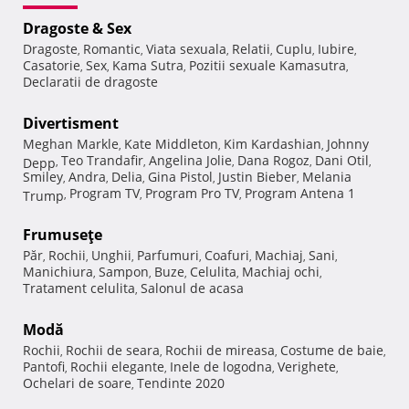
Dragoste & Sex
Dragoste
Romantic
Viata sexuala
Relatii
Cuplu
Iubire
,
,
,
,
,
,
Casatorie
Sex
Kama Sutra
Pozitii sexuale Kamasutra
,
,
,
,
Declaratii de dragoste
Divertisment
Meghan Markle
Kate Middleton
Kim Kardashian
Johnny
,
,
,
Teo Trandafir
Angelina Jolie
Dana Rogoz
Dani Otil
Depp
,
,
,
,
,
Smiley
Andra
Delia
Gina Pistol
Justin Bieber
Melania
,
,
,
,
,
Program TV
Program Pro TV
Program Antena 1
Trump
,
,
,
Frumuseţe
Păr
Rochii
Unghii
Parfumuri
Coafuri
Machiaj
Sani
,
,
,
,
,
,
,
Manichiura
Sampon
Buze
Celulita
Machiaj ochi
,
,
,
,
,
Tratament celulita
Salonul de acasa
,
Modă
Rochii
Rochii de seara
Rochii de mireasa
Costume de baie
,
,
,
,
Pantofi
Rochii elegante
Inele de logodna
Verighete
,
,
,
,
Ochelari de soare
Tendinte 2020
,