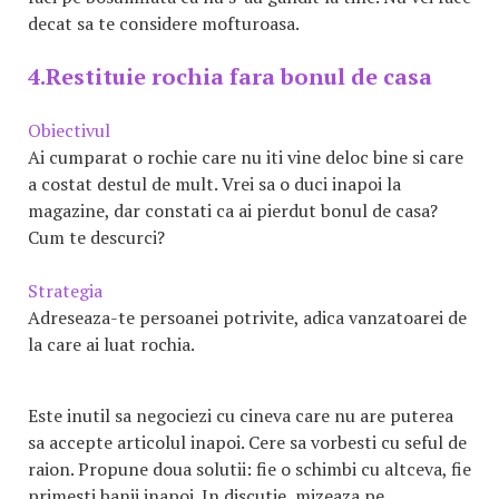
decat sa te considere mofturoasa.
4.Restituie rochia fara bonul de casa
Obiectivul
Ai cumparat o rochie care nu iti vine deloc bine si care
a costat destul de mult. Vrei sa o duci inapoi la
magazine, dar constati ca ai pierdut bonul de casa?
Cum te descurci?
Strategia
Adreseaza-te persoanei potrivite, adica vanzatoarei de
la care ai luat rochia.
Este inutil sa negociezi cu cineva care nu are puterea
sa accepte articolul inapoi. Cere sa vorbesti cu seful de
raion. Propune doua solutii: fie o schimbi cu altceva, fie
primesti banii inapoi. In discutie, mizeaza pe