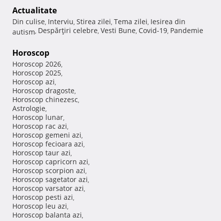
Actualitate
Din culise
Interviu
Stirea zilei
Tema zilei
Iesirea din
,
,
,
,
Despărţiri celebre
Vesti Bune
Covid-19
Pandemie
autism
,
,
,
,
Horoscop
Horoscop 2026
,
Horoscop 2025
,
Horoscop azi
,
Horoscop dragoste
,
Horoscop chinezesc
,
Astrologie
,
Horoscop lunar
,
Horoscop rac azi
,
Horoscop gemeni azi
,
Horoscop fecioara azi
,
Horoscop taur azi
,
Horoscop capricorn azi
,
Horoscop scorpion azi
,
Horoscop sagetator azi
,
Horoscop varsator azi
,
Horoscop pesti azi
,
Horoscop leu azi
,
Horoscop balanta azi
,