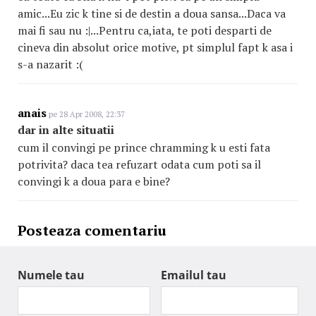
amic...Eu zic k tine si de destin a doua sansa...Daca va
mai fi sau nu :|...Pentru ca,iata, te poti desparti de
cineva din absolut orice motive, pt simplul fapt k asa i
s-a nazarit :(
anais
pe 28 Apr 2008, 22:37
dar in alte situatii
cum il convingi pe prince chramming k u esti fata
potrivita? daca tea refuzart odata cum poti sa il
convingi k a doua para e bine?
Posteaza comentariu
Numele tau
Emailul tau