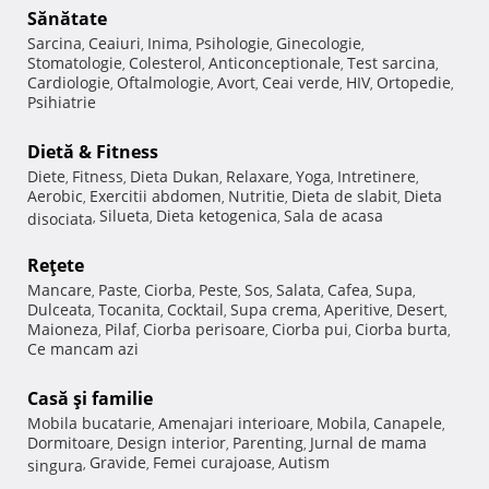
Sănătate
Sarcina
Ceaiuri
Inima
Psihologie
Ginecologie
,
,
,
,
,
Stomatologie
Colesterol
Anticonceptionale
Test sarcina
,
,
,
,
Cardiologie
Oftalmologie
Avort
Ceai verde
HIV
Ortopedie
,
,
,
,
,
,
Psihiatrie
Dietă & Fitness
Diete
Fitness
Dieta Dukan
Relaxare
Yoga
Intretinere
,
,
,
,
,
,
Aerobic
Exercitii abdomen
Nutritie
Dieta de slabit
Dieta
,
,
,
,
Silueta
Dieta ketogenica
Sala de acasa
disociata
,
,
,
Reţete
Mancare
Paste
Ciorba
Peste
Sos
Salata
Cafea
Supa
,
,
,
,
,
,
,
,
Dulceata
Tocanita
Cocktail
Supa crema
Aperitive
Desert
,
,
,
,
,
,
Maioneza
Pilaf
Ciorba perisoare
Ciorba pui
Ciorba burta
,
,
,
,
,
Ce mancam azi
Casă şi familie
Mobila bucatarie
Amenajari interioare
Mobila
Canapele
,
,
,
,
Dormitoare
Design interior
Parenting
Jurnal de mama
,
,
,
Gravide
Femei curajoase
Autism
singura
,
,
,