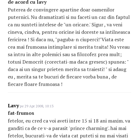
de acord cu lavy
Puterea de convingere apartine doar oamenilor
puternici. Nu dramatizati si nu faceti un caz din faptul
ca nu sunteti intelese de "un oricare.' Sigur , va veni
cineva, cindva, pentru oricine isi doreste sa intilneasca
fericirea ! Si daca nu, "paguba-n ciuperci!"Viata este
cea mai frumoasa intimplare si merita traita! Nu vreau
sa intru in alte polemici sau sa filozofez prea mult;
totusi Democrit (corectati-ma daca gresesc) spunea: "
daca ai un singur prieten merita sa traiesti! " si adaug
eu , merita sa te bucuri de fiecare vorba buna , de
fiecare floare frumoasa !
Lavy
pe 29 Apr 2008, 10:13
fat-frumos
fetelor, eu cred ca voi aveti intre 15 si 18 ani maxim. va
ganditi ca de ce v-a parasit 'prince charming'. hai mai
fetelor, bucurati-va de viata cat puteti si nu mai visati