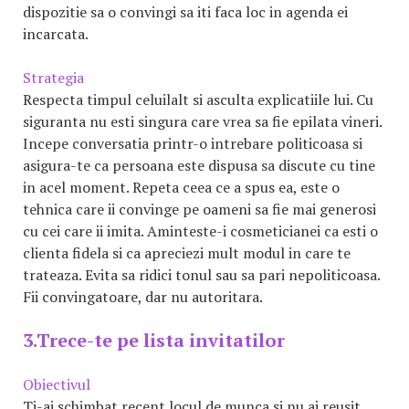
dispozitie sa o convingi sa iti faca loc in agenda ei
incarcata.
Strategia
Respecta timpul celuilalt si asculta explicatiile lui. Cu
siguranta nu esti singura care vrea sa fie epilata vineri.
Incepe conversatia printr-o intrebare politicoasa si
asigura-te ca persoana este dispusa sa discute cu tine
in acel moment. Repeta ceea ce a spus ea, este o
tehnica care ii convinge pe oameni sa fie mai generosi
cu cei care ii imita. Aminteste-i cosmeticianei ca esti o
clienta fidela si ca apreciezi mult modul in care te
trateaza. Evita sa ridici tonul sau sa pari nepoliticoasa.
Fii convingatoare, dar nu autoritara.
3.Trece-te pe lista invitatilor
Obiectivul
Ti-ai schimbat recent locul de munca si nu ai reusit