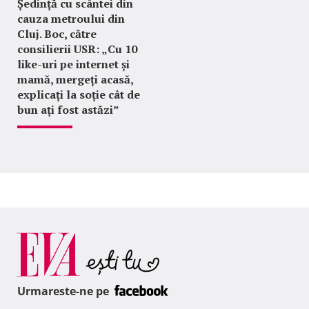
Ședință cu scântei din
cauza metroului din
Cluj. Boc, către
consilierii USR: „Cu 10
like-uri pe internet și
mamă, mergeți acasă,
explicați la soție cât de
bun ați fost astăzi”
Urmareste-ne pe