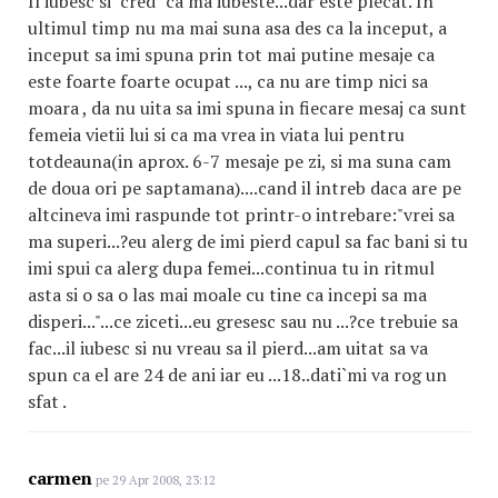
Il iubesc si "cred" ca ma iubeste...dar este plecat. In
ultimul timp nu ma mai suna asa des ca la inceput, a
inceput sa imi spuna prin tot mai putine mesaje ca
este foarte foarte ocupat ..., ca nu are timp nici sa
moara , da nu uita sa imi spuna in fiecare mesaj ca sunt
femeia vietii lui si ca ma vrea in viata lui pentru
totdeauna(in aprox. 6-7 mesaje pe zi, si ma suna cam
de doua ori pe saptamana)....cand il intreb daca are pe
altcineva imi raspunde tot printr-o intrebare:"vrei sa
ma superi...?eu alerg de imi pierd capul sa fac bani si tu
imi spui ca alerg dupa femei...continua tu in ritmul
asta si o sa o las mai moale cu tine ca incepi sa ma
disperi..."...ce ziceti...eu gresesc sau nu ...?ce trebuie sa
fac...il iubesc si nu vreau sa il pierd...am uitat sa va
spun ca el are 24 de ani iar eu ...18..dati`mi va rog un
sfat .
carmen
pe 29 Apr 2008, 23:12