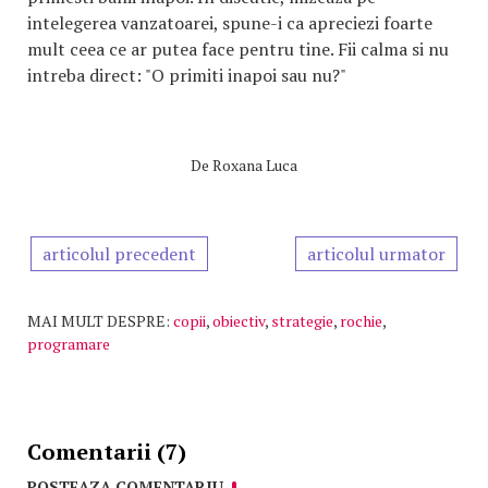
intelegerea vanzatoarei, spune-i ca apreciezi foarte
mult ceea ce ar putea face pentru tine. Fii calma si nu
intreba direct: "O primiti inapoi sau nu?"
De
Roxana Luca
articolul precedent
articolul urmator
MAI MULT DESPRE:
copii
,
obiectiv
,
strategie
,
rochie
,
programare
Comentarii (7)
POSTEAZA COMENTARIU