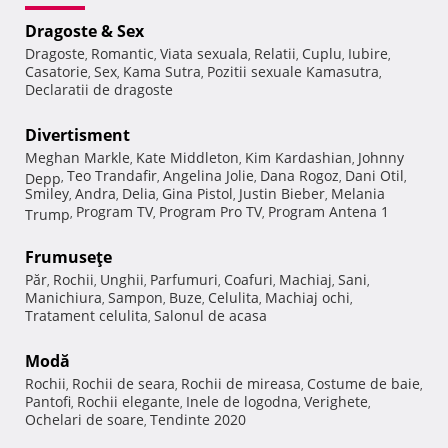
Dragoste & Sex
Dragoste
Romantic
Viata sexuala
Relatii
Cuplu
Iubire
,
,
,
,
,
,
Casatorie
Sex
Kama Sutra
Pozitii sexuale Kamasutra
,
,
,
,
Declaratii de dragoste
Divertisment
Meghan Markle
Kate Middleton
Kim Kardashian
Johnny
,
,
,
Teo Trandafir
Angelina Jolie
Dana Rogoz
Dani Otil
Depp
,
,
,
,
,
Smiley
Andra
Delia
Gina Pistol
Justin Bieber
Melania
,
,
,
,
,
Program TV
Program Pro TV
Program Antena 1
Trump
,
,
,
Frumuseţe
Păr
Rochii
Unghii
Parfumuri
Coafuri
Machiaj
Sani
,
,
,
,
,
,
,
Manichiura
Sampon
Buze
Celulita
Machiaj ochi
,
,
,
,
,
Tratament celulita
Salonul de acasa
,
Modă
Rochii
Rochii de seara
Rochii de mireasa
Costume de baie
,
,
,
,
Pantofi
Rochii elegante
Inele de logodna
Verighete
,
,
,
,
Ochelari de soare
Tendinte 2020
,