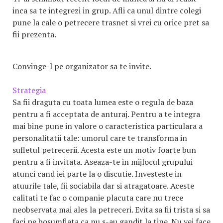
inca sa te integrezi in grup. Afli ca unul dintre colegi
pune la cale o petrecere trasnet si vrei cu orice pret sa
fii prezenta.
Convinge-l pe organizator sa te invite.
Strategia
Sa fii draguta cu toata lumea este o regula de baza
pentru a fi acceptata de anturaj. Pentru a te integra
mai bine pune in valore o caracteristica particulara a
personalitatii tale: umorul care te transforma in
sufletul petrecerii. Acesta este un motiv foarte bun
pentru a fi invitata. Aseaza-te in mijlocul grupului
atunci cand iei parte la o discutie. Investeste in
atuurile tale, fii sociabila dar si atragatoare. Aceste
calitati te fac o companie placuta care nu trece
neobservata mai ales la petreceri. Evita sa fii trista si sa
faci pe bosumflata ca nu s-au gandit la tine. Nu vei face