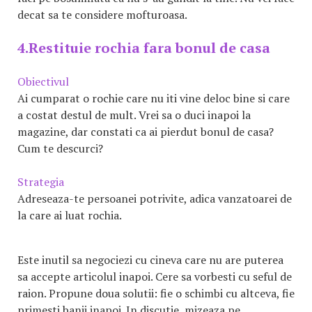
decat sa te considere mofturoasa.
4.Restituie rochia fara bonul de casa
Obiectivul
Ai cumparat o rochie care nu iti vine deloc bine si care
a costat destul de mult. Vrei sa o duci inapoi la
magazine, dar constati ca ai pierdut bonul de casa?
Cum te descurci?
Strategia
Adreseaza-te persoanei potrivite, adica vanzatoarei de
la care ai luat rochia.
Este inutil sa negociezi cu cineva care nu are puterea
sa accepte articolul inapoi. Cere sa vorbesti cu seful de
raion. Propune doua solutii: fie o schimbi cu altceva, fie
primesti banii inapoi. In discutie, mizeaza pe