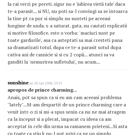
la cai verzi pe pereti. sigur nu e 'iubirea vietii tale' daca
te-a parasit... si NU, nu poti sa-l convingi sa se intoarca
la tine pt ca pur si simplu nu sunteti pe aceeasi
lungime de unda. s-a saturat. gata. nu cautati explicatii
si motive filosofice. este o vorba: 'maciuci sunt pe
toate gardurile', asa ca asteptati sa mai cresteti pana
sa dramatizati totul. dupa ce te-a parasit sotul dupa
cativa ani de casnicie si si cu 2 copii... atunci sa va
ganditi la 'nemurirea sufletului', nu acum...
sunshine
pe 28 Apr 2008, 23:55
apropos de prince charming...
Anais, pot sa spun ca si eu am cam aceeasi problema
"lately"...M-am despartit de un prince charming care a
venit intr-o zi si mi-a spus senin ca nu ne mai atragem
ca la inceput si a plecat, impacat cu ideea ca am
acceptat in cele din urma sa ramanem prieteni...Si asta
cu toate ca stiu k nu-l pot privi ca pe un simplu