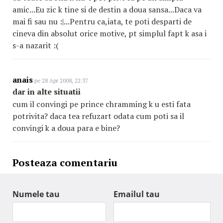
amic...Eu zic k tine si de destin a doua sansa...Daca va
mai fi sau nu :|...Pentru ca,iata, te poti desparti de
cineva din absolut orice motive, pt simplul fapt k asa i
s-a nazarit :(
anais
pe 28 Apr 2008, 22:37
dar in alte situatii
cum il convingi pe prince chramming k u esti fata
potrivita? daca tea refuzart odata cum poti sa il
convingi k a doua para e bine?
Posteaza comentariu
Numele tau
Emailul tau