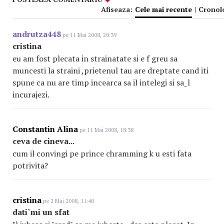
Afiseaza:
Cele mai recente
|
Cronol
andrutza448
pe 11 Mai 2008, 20:39
cristina
eu am fost plecata in strainatate si e f greu sa
muncesti la straini ,prietenul tau are dreptate cand iti
spune ca nu are timp incearca sa il intelegi si sa_l
incurajezi.
Constantin Alina
pe 11 Mai 2008, 18:38
ceva de cineva...
cum il convingi pe prince chramming k u esti fata
potrivita?
cristina
pe 2 Mai 2008, 11:40
dati`mi un sfat