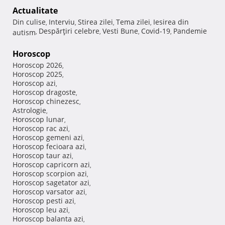
Actualitate
Din culise
Interviu
Stirea zilei
Tema zilei
Iesirea din
,
,
,
,
Despărţiri celebre
Vesti Bune
Covid-19
Pandemie
autism
,
,
,
,
Horoscop
Horoscop 2026
,
Horoscop 2025
,
Horoscop azi
,
Horoscop dragoste
,
Horoscop chinezesc
,
Astrologie
,
Horoscop lunar
,
Horoscop rac azi
,
Horoscop gemeni azi
,
Horoscop fecioara azi
,
Horoscop taur azi
,
Horoscop capricorn azi
,
Horoscop scorpion azi
,
Horoscop sagetator azi
,
Horoscop varsator azi
,
Horoscop pesti azi
,
Horoscop leu azi
,
Horoscop balanta azi
,