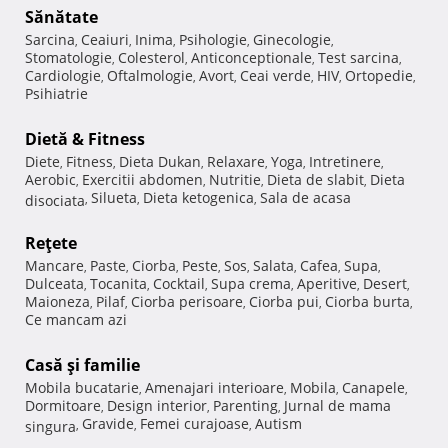
Sănătate
Sarcina
Ceaiuri
Inima
Psihologie
Ginecologie
,
,
,
,
,
Stomatologie
Colesterol
Anticonceptionale
Test sarcina
,
,
,
,
Cardiologie
Oftalmologie
Avort
Ceai verde
HIV
Ortopedie
,
,
,
,
,
,
Psihiatrie
Dietă & Fitness
Diete
Fitness
Dieta Dukan
Relaxare
Yoga
Intretinere
,
,
,
,
,
,
Aerobic
Exercitii abdomen
Nutritie
Dieta de slabit
Dieta
,
,
,
,
Silueta
Dieta ketogenica
Sala de acasa
disociata
,
,
,
Reţete
Mancare
Paste
Ciorba
Peste
Sos
Salata
Cafea
Supa
,
,
,
,
,
,
,
,
Dulceata
Tocanita
Cocktail
Supa crema
Aperitive
Desert
,
,
,
,
,
,
Maioneza
Pilaf
Ciorba perisoare
Ciorba pui
Ciorba burta
,
,
,
,
,
Ce mancam azi
Casă şi familie
Mobila bucatarie
Amenajari interioare
Mobila
Canapele
,
,
,
,
Dormitoare
Design interior
Parenting
Jurnal de mama
,
,
,
Gravide
Femei curajoase
Autism
singura
,
,
,