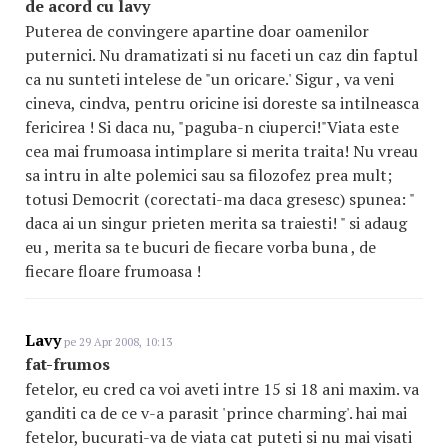
de acord cu lavy
Puterea de convingere apartine doar oamenilor
puternici. Nu dramatizati si nu faceti un caz din faptul
ca nu sunteti intelese de "un oricare.' Sigur , va veni
cineva, cindva, pentru oricine isi doreste sa intilneasca
fericirea ! Si daca nu, "paguba-n ciuperci!"Viata este
cea mai frumoasa intimplare si merita traita! Nu vreau
sa intru in alte polemici sau sa filozofez prea mult;
totusi Democrit (corectati-ma daca gresesc) spunea: "
daca ai un singur prieten merita sa traiesti! " si adaug
eu , merita sa te bucuri de fiecare vorba buna , de
fiecare floare frumoasa !
Lavy
pe 29 Apr 2008, 10:13
fat-frumos
fetelor, eu cred ca voi aveti intre 15 si 18 ani maxim. va
ganditi ca de ce v-a parasit 'prince charming'. hai mai
fetelor, bucurati-va de viata cat puteti si nu mai visati