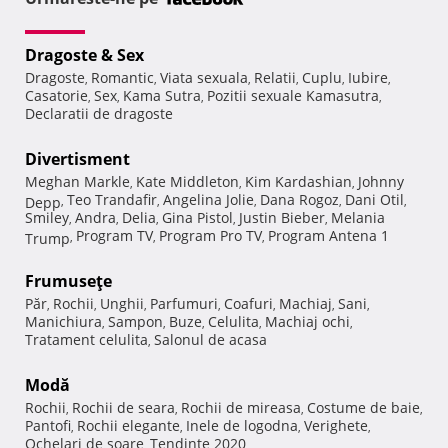
Dragoste & Sex
Dragoste
Romantic
Viata sexuala
Relatii
Cuplu
Iubire
,
,
,
,
,
,
Casatorie
Sex
Kama Sutra
Pozitii sexuale Kamasutra
,
,
,
,
Declaratii de dragoste
Divertisment
Meghan Markle
Kate Middleton
Kim Kardashian
Johnny
,
,
,
Teo Trandafir
Angelina Jolie
Dana Rogoz
Dani Otil
Depp
,
,
,
,
,
Smiley
Andra
Delia
Gina Pistol
Justin Bieber
Melania
,
,
,
,
,
Program TV
Program Pro TV
Program Antena 1
Trump
,
,
,
Frumuseţe
Păr
Rochii
Unghii
Parfumuri
Coafuri
Machiaj
Sani
,
,
,
,
,
,
,
Manichiura
Sampon
Buze
Celulita
Machiaj ochi
,
,
,
,
,
Tratament celulita
Salonul de acasa
,
Modă
Rochii
Rochii de seara
Rochii de mireasa
Costume de baie
,
,
,
,
Pantofi
Rochii elegante
Inele de logodna
Verighete
,
,
,
,
Ochelari de soare
Tendinte 2020
,