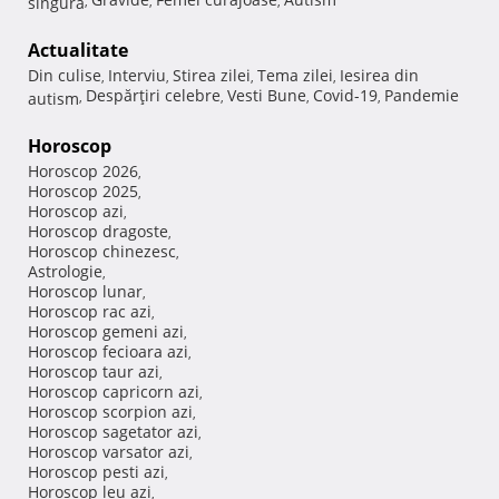
singura
,
,
,
Actualitate
Din culise
Interviu
Stirea zilei
Tema zilei
Iesirea din
,
,
,
,
Despărţiri celebre
Vesti Bune
Covid-19
Pandemie
autism
,
,
,
,
Horoscop
Horoscop 2026
,
Horoscop 2025
,
Horoscop azi
,
Horoscop dragoste
,
Horoscop chinezesc
,
Astrologie
,
Horoscop lunar
,
Horoscop rac azi
,
Horoscop gemeni azi
,
Horoscop fecioara azi
,
Horoscop taur azi
,
Horoscop capricorn azi
,
Horoscop scorpion azi
,
Horoscop sagetator azi
,
Horoscop varsator azi
,
Horoscop pesti azi
,
Horoscop leu azi
,