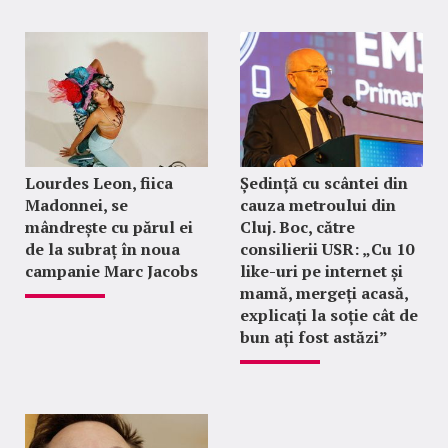
Lourdes Leon, fiica
Ședință cu scântei din
Madonnei, se
cauza metroului din
mândrește cu părul ei
Cluj. Boc, către
de la subraț în noua
consilierii USR: „Cu 10
campanie Marc Jacobs
like-uri pe internet și
mamă, mergeți acasă,
explicați la soție cât de
bun ați fost astăzi”