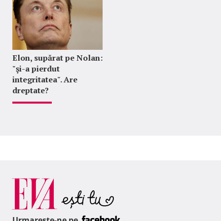
Elon, supărat pe Nolan:
"şi-a pierdut
integritatea". Are
dreptate?
Urmareste-ne pe