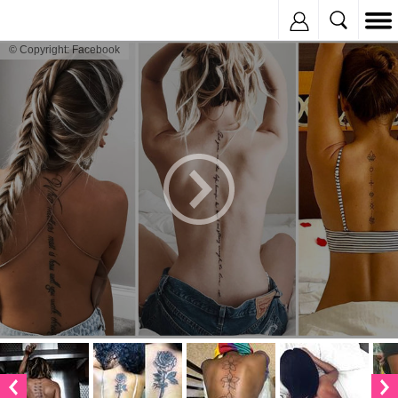
Inregistreaza
© Copyright: Facebook