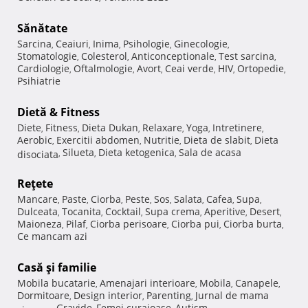
Sănătate
Sarcina
Ceaiuri
Inima
Psihologie
Ginecologie
,
,
,
,
,
Stomatologie
Colesterol
Anticonceptionale
Test sarcina
,
,
,
,
Cardiologie
Oftalmologie
Avort
Ceai verde
HIV
Ortopedie
,
,
,
,
,
,
Psihiatrie
Dietă & Fitness
Diete
Fitness
Dieta Dukan
Relaxare
Yoga
Intretinere
,
,
,
,
,
,
Aerobic
Exercitii abdomen
Nutritie
Dieta de slabit
Dieta
,
,
,
,
Silueta
Dieta ketogenica
Sala de acasa
disociata
,
,
,
Reţete
Mancare
Paste
Ciorba
Peste
Sos
Salata
Cafea
Supa
,
,
,
,
,
,
,
,
Dulceata
Tocanita
Cocktail
Supa crema
Aperitive
Desert
,
,
,
,
,
,
Maioneza
Pilaf
Ciorba perisoare
Ciorba pui
Ciorba burta
,
,
,
,
,
Ce mancam azi
Casă şi familie
Mobila bucatarie
Amenajari interioare
Mobila
Canapele
,
,
,
,
Dormitoare
Design interior
Parenting
Jurnal de mama
,
,
,
Gravide
Femei curajoase
Autism