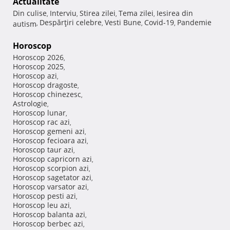
Actualitate
Din culise
Interviu
Stirea zilei
Tema zilei
Iesirea din
,
,
,
,
Despărţiri celebre
Vesti Bune
Covid-19
Pandemie
autism
,
,
,
,
Horoscop
Horoscop 2026
,
Horoscop 2025
,
Horoscop azi
,
Horoscop dragoste
,
Horoscop chinezesc
,
Astrologie
,
Horoscop lunar
,
Horoscop rac azi
,
Horoscop gemeni azi
,
Horoscop fecioara azi
,
Horoscop taur azi
,
Horoscop capricorn azi
,
Horoscop scorpion azi
,
Horoscop sagetator azi
,
Horoscop varsator azi
,
Horoscop pesti azi
,
Horoscop leu azi
,
Horoscop balanta azi
,
Horoscop berbec azi
,