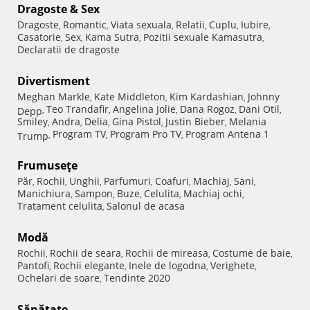
Dragoste & Sex
Dragoste
Romantic
Viata sexuala
Relatii
Cuplu
Iubire
,
,
,
,
,
,
Casatorie
Sex
Kama Sutra
Pozitii sexuale Kamasutra
,
,
,
,
Declaratii de dragoste
Divertisment
Meghan Markle
Kate Middleton
Kim Kardashian
Johnny
,
,
,
Teo Trandafir
Angelina Jolie
Dana Rogoz
Dani Otil
Depp
,
,
,
,
,
Smiley
Andra
Delia
Gina Pistol
Justin Bieber
Melania
,
,
,
,
,
Program TV
Program Pro TV
Program Antena 1
Trump
,
,
,
Frumuseţe
Păr
Rochii
Unghii
Parfumuri
Coafuri
Machiaj
Sani
,
,
,
,
,
,
,
Manichiura
Sampon
Buze
Celulita
Machiaj ochi
,
,
,
,
,
Tratament celulita
Salonul de acasa
,
Modă
Rochii
Rochii de seara
Rochii de mireasa
Costume de baie
,
,
,
,
Pantofi
Rochii elegante
Inele de logodna
Verighete
,
,
,
,
Ochelari de soare
Tendinte 2020
,
Sănătate