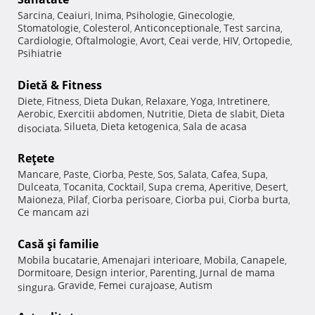
Sarcina
Ceaiuri
Inima
Psihologie
Ginecologie
,
,
,
,
,
Stomatologie
Colesterol
Anticonceptionale
Test sarcina
,
,
,
,
Cardiologie
Oftalmologie
Avort
Ceai verde
HIV
Ortopedie
,
,
,
,
,
,
Psihiatrie
Dietă & Fitness
Diete
Fitness
Dieta Dukan
Relaxare
Yoga
Intretinere
,
,
,
,
,
,
Aerobic
Exercitii abdomen
Nutritie
Dieta de slabit
Dieta
,
,
,
,
Silueta
Dieta ketogenica
Sala de acasa
disociata
,
,
,
Reţete
Mancare
Paste
Ciorba
Peste
Sos
Salata
Cafea
Supa
,
,
,
,
,
,
,
,
Dulceata
Tocanita
Cocktail
Supa crema
Aperitive
Desert
,
,
,
,
,
,
Maioneza
Pilaf
Ciorba perisoare
Ciorba pui
Ciorba burta
,
,
,
,
,
Ce mancam azi
Casă şi familie
Mobila bucatarie
Amenajari interioare
Mobila
Canapele
,
,
,
,
Dormitoare
Design interior
Parenting
Jurnal de mama
,
,
,
Gravide
Femei curajoase
Autism
singura
,
,
,