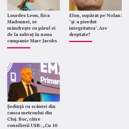
Lourdes Leon, fiica
Elon, supărat pe Nolan:
Madonnei, se
"şi-a pierdut
mândrește cu părul ei
integritatea". Are
de la subraț în noua
dreptate?
campanie Marc Jacobs
Ședință cu scântei din
cauza metroului din
Cluj. Boc, către
consilierii USR: „Cu 10