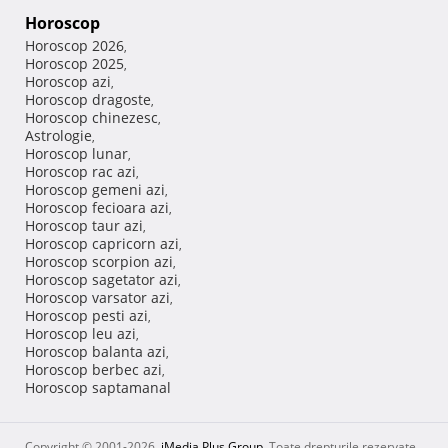
Horoscop
Horoscop 2026
,
Horoscop 2025
,
Horoscop azi
,
Horoscop dragoste
,
Horoscop chinezesc
,
Astrologie
,
Horoscop lunar
,
Horoscop rac azi
,
Horoscop gemeni azi
,
Horoscop fecioara azi
,
Horoscop taur azi
,
Horoscop capricorn azi
,
Horoscop scorpion azi
,
Horoscop sagetator azi
,
Horoscop varsator azi
,
Horoscop pesti azi
,
Horoscop leu azi
,
Horoscop balanta azi
,
Horoscop berbec azi
,
Horoscop saptamanal
Copyright © 2001-2026,
iMedia Plus Group
. Toate drepturile rezervate