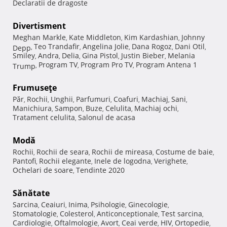
Declaratii de dragoste
Divertisment
Meghan Markle
Kate Middleton
Kim Kardashian
Johnny
,
,
,
Teo Trandafir
Angelina Jolie
Dana Rogoz
Dani Otil
Depp
,
,
,
,
,
Smiley
Andra
Delia
Gina Pistol
Justin Bieber
Melania
,
,
,
,
,
Program TV
Program Pro TV
Program Antena 1
Trump
,
,
,
Frumuseţe
Păr
Rochii
Unghii
Parfumuri
Coafuri
Machiaj
Sani
,
,
,
,
,
,
,
Manichiura
Sampon
Buze
Celulita
Machiaj ochi
,
,
,
,
,
Tratament celulita
Salonul de acasa
,
Modă
Rochii
Rochii de seara
Rochii de mireasa
Costume de baie
,
,
,
,
Pantofi
Rochii elegante
Inele de logodna
Verighete
,
,
,
,
Ochelari de soare
Tendinte 2020
,
Sănătate
Sarcina
Ceaiuri
Inima
Psihologie
Ginecologie
,
,
,
,
,
Stomatologie
Colesterol
Anticonceptionale
Test sarcina
,
,
,
,
Cardiologie
Oftalmologie
Avort
Ceai verde
HIV
Ortopedie
,
,
,
,
,
,