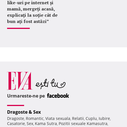
like-uri pe internet și
mamă, mergeți acasă,
explicați la soție cât de
bun ați fost astăzi”
Urmareste-ne pe
Dragoste & Sex
Dragoste
Romantic
Viata sexuala
Relatii
Cuplu
Iubire
,
,
,
,
,
,
Casatorie
Sex
Kama Sutra
Pozitii sexuale Kamasutra
,
,
,
,