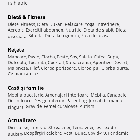
Psihiatrie
Dietă & Fitness
Diete
Fitness
Dieta Dukan
Relaxare
Yoga
Intretinere
,
,
,
,
,
,
Aerobic
Exercitii abdomen
Nutritie
Dieta de slabit
Dieta
,
,
,
,
Silueta
Dieta ketogenica
Sala de acasa
disociata
,
,
,
Reţete
Mancare
Paste
Ciorba
Peste
Sos
Salata
Cafea
Supa
,
,
,
,
,
,
,
,
Dulceata
Tocanita
Cocktail
Supa crema
Aperitive
Desert
,
,
,
,
,
,
Maioneza
Pilaf
Ciorba perisoare
Ciorba pui
Ciorba burta
,
,
,
,
,
Ce mancam azi
Casă şi familie
Mobila bucatarie
Amenajari interioare
Mobila
Canapele
,
,
,
,
Dormitoare
Design interior
Parenting
Jurnal de mama
,
,
,
Gravide
Femei curajoase
Autism
singura
,
,
,
Actualitate
Din culise
Interviu
Stirea zilei
Tema zilei
Iesirea din
,
,
,
,
Despărţiri celebre
Vesti Bune
Covid-19
Pandemie
autism
,
,
,
,