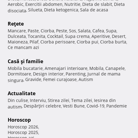
Aerobic
Exercitii abdomen
Nutritie
Dieta de slabit
Dieta
,
,
,
,
Silueta
Dieta ketogenica
Sala de acasa
disociata
,
,
,
Reţete
Mancare
Paste
Ciorba
Peste
Sos
Salata
Cafea
Supa
,
,
,
,
,
,
,
,
Dulceata
Tocanita
Cocktail
Supa crema
Aperitive
Desert
,
,
,
,
,
,
Maioneza
Pilaf
Ciorba perisoare
Ciorba pui
Ciorba burta
,
,
,
,
,
Ce mancam azi
Casă şi familie
Mobila bucatarie
Amenajari interioare
Mobila
Canapele
,
,
,
,
Dormitoare
Design interior
Parenting
Jurnal de mama
,
,
,
Gravide
Femei curajoase
Autism
singura
,
,
,
Actualitate
Din culise
Interviu
Stirea zilei
Tema zilei
Iesirea din
,
,
,
,
Despărţiri celebre
Vesti Bune
Covid-19
Pandemie
autism
,
,
,
,
Horoscop
Horoscop 2026
,
Horoscop 2025
,
Horoscop azi