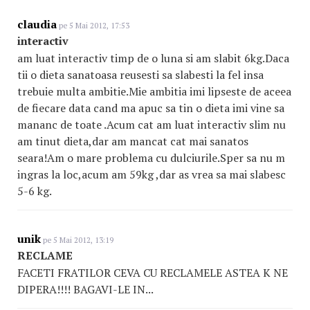
claudia
pe 5 Mai 2012, 17:53
interactiv
am luat interactiv timp de o luna si am slabit 6kg.Daca
tii o dieta sanatoasa reusesti sa slabesti la fel insa
trebuie multa ambitie.Mie ambitia imi lipseste de aceea
de fiecare data cand ma apuc sa tin o dieta imi vine sa
mananc de toate .Acum cat am luat interactiv slim nu
am tinut dieta,dar am mancat cat mai sanatos
seara!Am o mare problema cu dulciurile.Sper sa nu m
ingras la loc,acum am 59kg ,dar as vrea sa mai slabesc
5-6 kg.
unik
pe 5 Mai 2012, 13:19
RECLAME
FACETI FRATILOR CEVA CU RECLAMELE ASTEA K NE
DIPERA!!!! BAGAVI-LE IN...