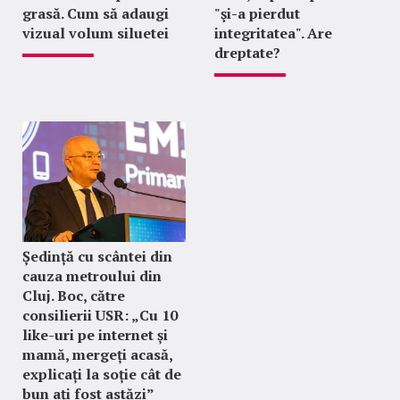
grasă. Cum să adaugi
"şi-a pierdut
vizual volum siluetei
integritatea". Are
dreptate?
Ședință cu scântei din
cauza metroului din
Cluj. Boc, către
consilierii USR: „Cu 10
like-uri pe internet și
mamă, mergeți acasă,
explicați la soție cât de
bun ați fost astăzi”