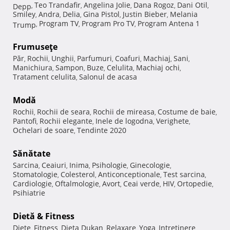
Teo Trandafir
Angelina Jolie
Dana Rogoz
Dani Otil
Depp
,
,
,
,
,
Smiley
Andra
Delia
Gina Pistol
Justin Bieber
Melania
,
,
,
,
,
Program TV
Program Pro TV
Program Antena 1
Trump
,
,
,
Frumuseţe
Păr
Rochii
Unghii
Parfumuri
Coafuri
Machiaj
Sani
,
,
,
,
,
,
,
Manichiura
Sampon
Buze
Celulita
Machiaj ochi
,
,
,
,
,
Tratament celulita
Salonul de acasa
,
Modă
Rochii
Rochii de seara
Rochii de mireasa
Costume de baie
,
,
,
,
Pantofi
Rochii elegante
Inele de logodna
Verighete
,
,
,
,
Ochelari de soare
Tendinte 2020
,
Sănătate
Sarcina
Ceaiuri
Inima
Psihologie
Ginecologie
,
,
,
,
,
Stomatologie
Colesterol
Anticonceptionale
Test sarcina
,
,
,
,
Cardiologie
Oftalmologie
Avort
Ceai verde
HIV
Ortopedie
,
,
,
,
,
,
Psihiatrie
Dietă & Fitness
Diete
Fitness
Dieta Dukan
Relaxare
Yoga
Intretinere
,
,
,
,
,
,