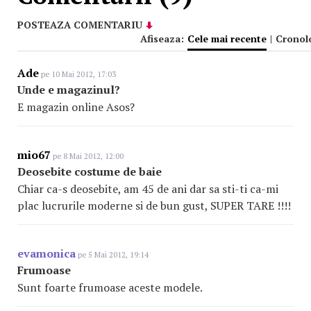
POSTEAZA COMENTARIU
Afiseaza:
Cele mai recente
|
Cronol
Ade
pe 10 Mai 2012, 17:03
Unde e magazinul?
E magazin online Asos?
mio67
pe 8 Mai 2012, 12:00
Deosebite costume de baie
Chiar ca-s deosebite, am 45 de ani dar sa sti-ti ca-mi
plac lucrurile moderne si de bun gust, SUPER TARE !!!!
evamonica
pe 5 Mai 2012, 19:14
Frumoase
Sunt foarte frumoase aceste modele.