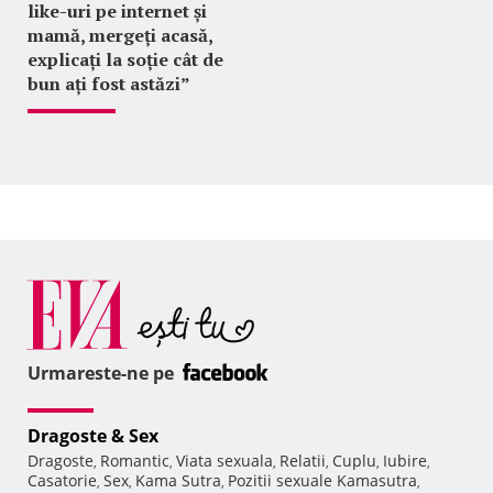
like-uri pe internet și
mamă, mergeți acasă,
explicați la soție cât de
bun ați fost astăzi”
Urmareste-ne pe
Dragoste & Sex
Dragoste
Romantic
Viata sexuala
Relatii
Cuplu
Iubire
,
,
,
,
,
,
Casatorie
Sex
Kama Sutra
Pozitii sexuale Kamasutra
,
,
,
,