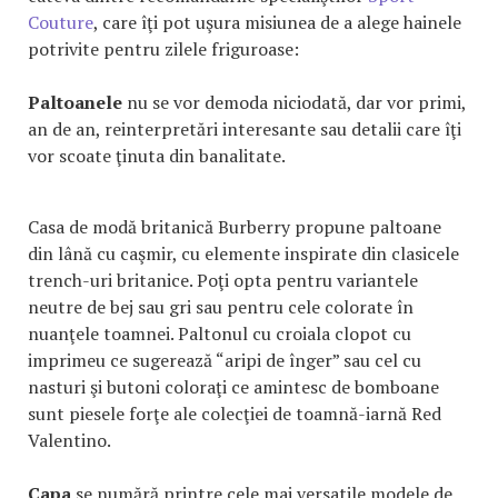
Couture
, care îţi pot uşura misiunea de a alege hainele
potrivite pentru zilele friguroase:
Paltoanele
nu se vor demoda niciodată, dar vor primi,
an de an, reinterpretări interesante sau detalii care îţi
vor scoate ţinuta din banalitate.
Casa de modă britanică Burberry propune paltoane
din lână cu caşmir, cu elemente inspirate din clasicele
trench-uri britanice. Poţi opta pentru variantele
neutre de bej sau gri sau pentru cele colorate în
nuanţele toamnei. Paltonul cu croiala clopot cu
imprimeu ce sugerează “aripi de înger” sau cel cu
nasturi şi butoni coloraţi ce amintesc de bomboane
sunt piesele forţe ale colecţiei de toamnă-iarnă Red
Valentino.
Capa
se numără printre cele mai versatile modele de