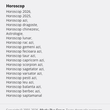
Horoscop
Horoscop 2026
,
Horoscop 2025
,
Horoscop azi
,
Horoscop dragoste
,
Horoscop chinezesc
,
Astrologie
,
Horoscop lunar
,
Horoscop rac azi
,
Horoscop gemeni azi
,
Horoscop fecioara azi
,
Horoscop taur azi
,
Horoscop capricorn azi
,
Horoscop scorpion azi
,
Horoscop sagetator azi
,
Horoscop varsator azi
,
Horoscop pesti azi
,
Horoscop leu azi
,
Horoscop balanta azi
,
Horoscop berbec azi
,
Horoscop saptamanal
Copyright © 2001-2026,
iMedia Plus Group
. Toate drepturile rezervate