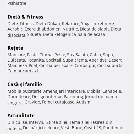
Psihiatrie
Dietă & Fitness
Diete
Fitness
Dieta Dukan
Relaxare
Yoga
Intretinere
,
,
,
,
,
,
Aerobic
Exercitii abdomen
Nutritie
Dieta de slabit
Dieta
,
,
,
,
Silueta
Dieta ketogenica
Sala de acasa
disociata
,
,
,
Reţete
Mancare
Paste
Ciorba
Peste
Sos
Salata
Cafea
Supa
,
,
,
,
,
,
,
,
Dulceata
Tocanita
Cocktail
Supa crema
Aperitive
Desert
,
,
,
,
,
,
Maioneza
Pilaf
Ciorba perisoare
Ciorba pui
Ciorba burta
,
,
,
,
,
Ce mancam azi
Casă şi familie
Mobila bucatarie
Amenajari interioare
Mobila
Canapele
,
,
,
,
Dormitoare
Design interior
Parenting
Jurnal de mama
,
,
,
Gravide
Femei curajoase
Autism
singura
,
,
,
Actualitate
Din culise
Interviu
Stirea zilei
Tema zilei
Iesirea din
,
,
,
,
Despărţiri celebre
Vesti Bune
Covid-19
Pandemie
autism
,
,
,
,