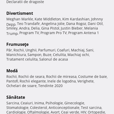
Declaratii de dragoste
Divertisment
Meghan Markle
Kate Middleton
Kim Kardashian
Johnny
,
,
,
Teo Trandafir
Angelina Jolie
Dana Rogoz
Dani Otil
Depp
,
,
,
,
,
Smiley
Andra
Delia
Gina Pistol
Justin Bieber
Melania
,
,
,
,
,
Program TV
Program Pro TV
Program Antena 1
Trump
,
,
,
Frumuseţe
Păr
Rochii
Unghii
Parfumuri
Coafuri
Machiaj
Sani
,
,
,
,
,
,
,
Manichiura
Sampon
Buze
Celulita
Machiaj ochi
,
,
,
,
,
Tratament celulita
Salonul de acasa
,
Modă
Rochii
Rochii de seara
Rochii de mireasa
Costume de baie
,
,
,
,
Pantofi
Rochii elegante
Inele de logodna
Verighete
,
,
,
,
Ochelari de soare
Tendinte 2020
,
Sănătate
Sarcina
Ceaiuri
Inima
Psihologie
Ginecologie
,
,
,
,
,
Stomatologie
Colesterol
Anticonceptionale
Test sarcina
,
,
,
,
Cardiologie
Oftalmologie
Avort
Ceai verde
HIV
Ortopedie
,
,
,
,
,
,