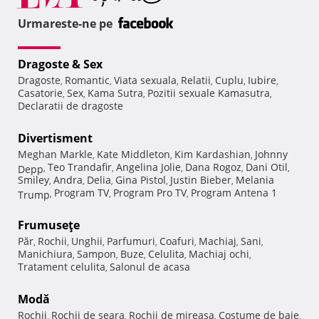
Urmareste-ne pe
Dragoste & Sex
Dragoste
Romantic
Viata sexuala
Relatii
Cuplu
Iubire
,
,
,
,
,
,
Casatorie
Sex
Kama Sutra
Pozitii sexuale Kamasutra
,
,
,
,
Declaratii de dragoste
Divertisment
Meghan Markle
Kate Middleton
Kim Kardashian
Johnny
,
,
,
Teo Trandafir
Angelina Jolie
Dana Rogoz
Dani Otil
Depp
,
,
,
,
,
Smiley
Andra
Delia
Gina Pistol
Justin Bieber
Melania
,
,
,
,
,
Program TV
Program Pro TV
Program Antena 1
Trump
,
,
,
Frumuseţe
Păr
Rochii
Unghii
Parfumuri
Coafuri
Machiaj
Sani
,
,
,
,
,
,
,
Manichiura
Sampon
Buze
Celulita
Machiaj ochi
,
,
,
,
,
Tratament celulita
Salonul de acasa
,
Modă
Rochii
Rochii de seara
Rochii de mireasa
Costume de baie
,
,
,
,