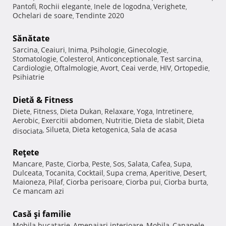
Pantofi
Rochii elegante
Inele de logodna
Verighete
,
,
,
,
Ochelari de soare
Tendinte 2020
,
Sănătate
Sarcina
Ceaiuri
Inima
Psihologie
Ginecologie
,
,
,
,
,
Stomatologie
Colesterol
Anticonceptionale
Test sarcina
,
,
,
,
Cardiologie
Oftalmologie
Avort
Ceai verde
HIV
Ortopedie
,
,
,
,
,
,
Psihiatrie
Dietă & Fitness
Diete
Fitness
Dieta Dukan
Relaxare
Yoga
Intretinere
,
,
,
,
,
,
Aerobic
Exercitii abdomen
Nutritie
Dieta de slabit
Dieta
,
,
,
,
Silueta
Dieta ketogenica
Sala de acasa
disociata
,
,
,
Reţete
Mancare
Paste
Ciorba
Peste
Sos
Salata
Cafea
Supa
,
,
,
,
,
,
,
,
Dulceata
Tocanita
Cocktail
Supa crema
Aperitive
Desert
,
,
,
,
,
,
Maioneza
Pilaf
Ciorba perisoare
Ciorba pui
Ciorba burta
,
,
,
,
,
Ce mancam azi
Casă şi familie
Mobila bucatarie
Amenajari interioare
Mobila
Canapele
,
,
,
,