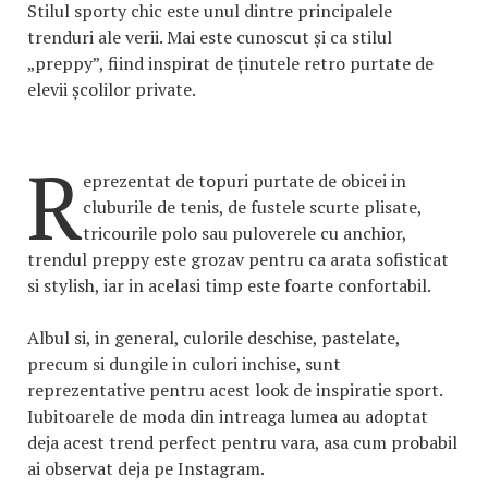
Stilul sporty chic este unul dintre principalele
trenduri ale verii. Mai este cunoscut și ca stilul
„preppy”, fiind inspirat de ținutele retro purtate de
elevii școlilor private.
R
eprezentat de topuri purtate de obicei in
cluburile de tenis, de fustele scurte plisate,
tricourile polo sau puloverele cu anchior,
trendul preppy este grozav pentru ca arata sofisticat
si stylish, iar in acelasi timp este foarte confortabil.
Albul si, in general, culorile deschise, pastelate,
precum si dungile in culori inchise, sunt
reprezentative pentru acest look de inspiratie sport.
Iubitoarele de moda din intreaga lumea au adoptat
deja acest trend perfect pentru vara, asa cum probabil
ai observat deja pe Instagram.