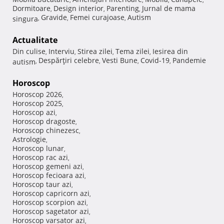
Dormitoare
Design interior
Parenting
Jurnal de mama
,
,
,
Gravide
Femei curajoase
Autism
singura
,
,
,
Actualitate
Din culise
Interviu
Stirea zilei
Tema zilei
Iesirea din
,
,
,
,
Despărţiri celebre
Vesti Bune
Covid-19
Pandemie
autism
,
,
,
,
Horoscop
Horoscop 2026
,
Horoscop 2025
,
Horoscop azi
,
Horoscop dragoste
,
Horoscop chinezesc
,
Astrologie
,
Horoscop lunar
,
Horoscop rac azi
,
Horoscop gemeni azi
,
Horoscop fecioara azi
,
Horoscop taur azi
,
Horoscop capricorn azi
,
Horoscop scorpion azi
,
Horoscop sagetator azi
,
Horoscop varsator azi
,