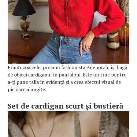
Franțuzoaicele, precum fashionista Adenorah, își bagă
de obicei cardiganul în pantaloni. Este un truc pentru
a-ți pune talia în evidență și a crea efectul vizual de
picioare alungite.
Set de cardigan scurt și bustieră