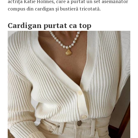
actrița Katie Holmes, care a purtat un set asemănător
compus din cardigan și bustieră tricotată.
Cardigan purtat ca top