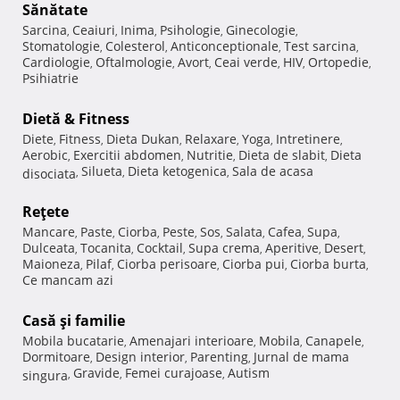
Sănătate
Sarcina
Ceaiuri
Inima
Psihologie
Ginecologie
,
,
,
,
,
Stomatologie
Colesterol
Anticonceptionale
Test sarcina
,
,
,
,
Cardiologie
Oftalmologie
Avort
Ceai verde
HIV
Ortopedie
,
,
,
,
,
,
Psihiatrie
Dietă & Fitness
Diete
Fitness
Dieta Dukan
Relaxare
Yoga
Intretinere
,
,
,
,
,
,
Aerobic
Exercitii abdomen
Nutritie
Dieta de slabit
Dieta
,
,
,
,
Silueta
Dieta ketogenica
Sala de acasa
disociata
,
,
,
Reţete
Mancare
Paste
Ciorba
Peste
Sos
Salata
Cafea
Supa
,
,
,
,
,
,
,
,
Dulceata
Tocanita
Cocktail
Supa crema
Aperitive
Desert
,
,
,
,
,
,
Maioneza
Pilaf
Ciorba perisoare
Ciorba pui
Ciorba burta
,
,
,
,
,
Ce mancam azi
Casă şi familie
Mobila bucatarie
Amenajari interioare
Mobila
Canapele
,
,
,
,
Dormitoare
Design interior
Parenting
Jurnal de mama
,
,
,
Gravide
Femei curajoase
Autism
singura
,
,
,