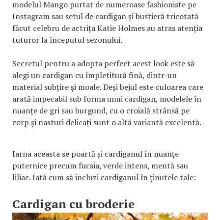
modelul Mango purtat de numeroase fashioniste pe
Instagram sau setul de cardigan și bustieră tricotată
făcut celebru de actrița Katie Holmes au atras atenția
tuturor la începutul sezonului.
Secretul pentru a adopta perfect acest look este să
alegi un cardigan cu împletitură fină, dintr-un
material subțire și moale. Deși bejul este culoarea care
arată impecabil sub forma unui cardigan, modelele în
nuanțe de gri sau burgund, cu o croială strânsă pe
corp și nasturi delicați sunt o altă variantă excelentă.
Iarna aceasta se poartă și cardiganul în nuanțe
puternice precum fucsia, verde intens, mentă sau
liliac. Iată cum să incluzi cardiganul în ținutele tale:
Cardigan cu broderie