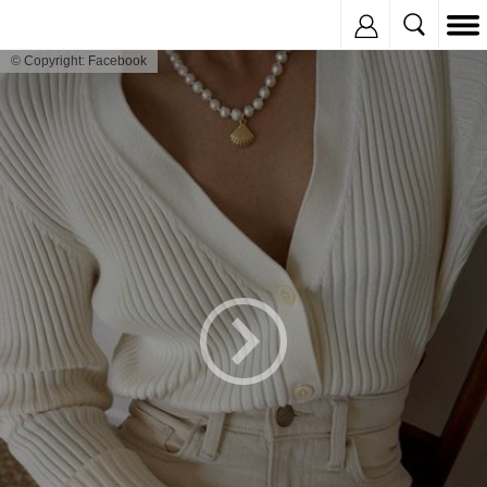
Inregistreaza
© Copyright: Facebook