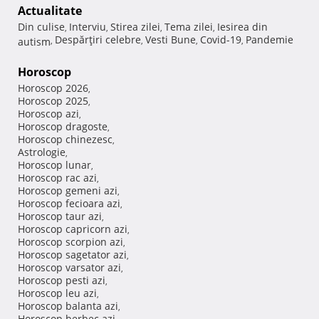
Actualitate
Din culise
Interviu
Stirea zilei
Tema zilei
Iesirea din
,
,
,
,
Despărţiri celebre
Vesti Bune
Covid-19
Pandemie
autism
,
,
,
,
Horoscop
Horoscop 2026
,
Horoscop 2025
,
Horoscop azi
,
Horoscop dragoste
,
Horoscop chinezesc
,
Astrologie
,
Horoscop lunar
,
Horoscop rac azi
,
Horoscop gemeni azi
,
Horoscop fecioara azi
,
Horoscop taur azi
,
Horoscop capricorn azi
,
Horoscop scorpion azi
,
Horoscop sagetator azi
,
Horoscop varsator azi
,
Horoscop pesti azi
,
Horoscop leu azi
,
Horoscop balanta azi
,
Horoscop berbec azi