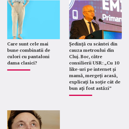
Care sunt cele mai
Ședință cu scântei din
bune combinatii de
cauza metroului din
culori cu pantaloni
Cluj. Boc, către
dama clasici?
consilierii USR: „Cu 10
like-uri pe internet și
mamă, mergeți acasă,
explicați la soție cât de
bun ați fost astăzi”