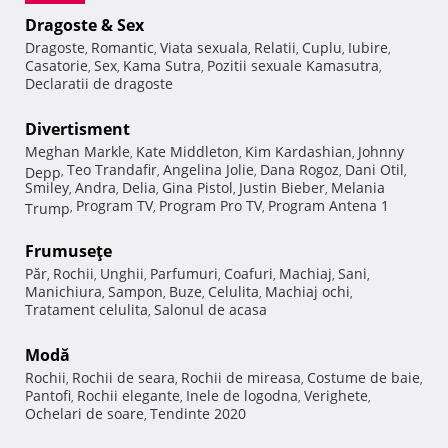
Dragoste & Sex
Dragoste
Romantic
Viata sexuala
Relatii
Cuplu
Iubire
,
,
,
,
,
,
Casatorie
Sex
Kama Sutra
Pozitii sexuale Kamasutra
,
,
,
,
Declaratii de dragoste
Divertisment
Meghan Markle
Kate Middleton
Kim Kardashian
Johnny
,
,
,
Teo Trandafir
Angelina Jolie
Dana Rogoz
Dani Otil
Depp
,
,
,
,
,
Smiley
Andra
Delia
Gina Pistol
Justin Bieber
Melania
,
,
,
,
,
Program TV
Program Pro TV
Program Antena 1
Trump
,
,
,
Frumuseţe
Păr
Rochii
Unghii
Parfumuri
Coafuri
Machiaj
Sani
,
,
,
,
,
,
,
Manichiura
Sampon
Buze
Celulita
Machiaj ochi
,
,
,
,
,
Tratament celulita
Salonul de acasa
,
Modă
Rochii
Rochii de seara
Rochii de mireasa
Costume de baie
,
,
,
,
Pantofi
Rochii elegante
Inele de logodna
Verighete
,
,
,
,
Ochelari de soare
Tendinte 2020
,