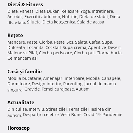
Dietă & Fitness
Diete
Fitness
Dieta Dukan
Relaxare
Yoga
Intretinere
,
,
,
,
,
,
Aerobic
Exercitii abdomen
Nutritie
Dieta de slabit
Dieta
,
,
,
,
Silueta
Dieta ketogenica
Sala de acasa
disociata
,
,
,
Reţete
Mancare
Paste
Ciorba
Peste
Sos
Salata
Cafea
Supa
,
,
,
,
,
,
,
,
Dulceata
Tocanita
Cocktail
Supa crema
Aperitive
Desert
,
,
,
,
,
,
Maioneza
Pilaf
Ciorba perisoare
Ciorba pui
Ciorba burta
,
,
,
,
,
Ce mancam azi
Casă şi familie
Mobila bucatarie
Amenajari interioare
Mobila
Canapele
,
,
,
,
Dormitoare
Design interior
Parenting
Jurnal de mama
,
,
,
Gravide
Femei curajoase
Autism
singura
,
,
,
Actualitate
Din culise
Interviu
Stirea zilei
Tema zilei
Iesirea din
,
,
,
,
Despărţiri celebre
Vesti Bune
Covid-19
Pandemie
autism
,
,
,
,
Horoscop