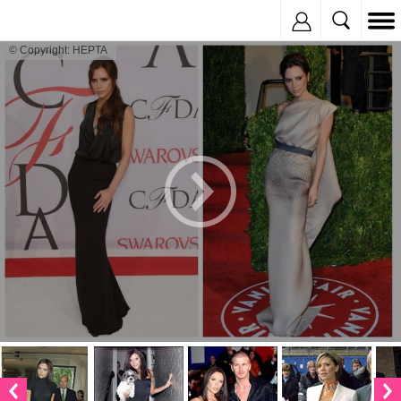
Inregistreaza
© Copyright: HEPTA