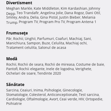
Divertisment
Meghan Markle
Kate Middleton
Kim Kardashian
Johnny
,
,
,
Teo Trandafir
Angelina Jolie
Dana Rogoz
Dani Otil
Depp
,
,
,
,
,
Smiley
Andra
Delia
Gina Pistol
Justin Bieber
Melania
,
,
,
,
,
Program TV
Program Pro TV
Program Antena 1
Trump
,
,
,
Frumuseţe
Păr
Rochii
Unghii
Parfumuri
Coafuri
Machiaj
Sani
,
,
,
,
,
,
,
Manichiura
Sampon
Buze
Celulita
Machiaj ochi
,
,
,
,
,
Tratament celulita
Salonul de acasa
,
Modă
Rochii
Rochii de seara
Rochii de mireasa
Costume de baie
,
,
,
,
Pantofi
Rochii elegante
Inele de logodna
Verighete
,
,
,
,
Ochelari de soare
Tendinte 2020
,
Sănătate
Sarcina
Ceaiuri
Inima
Psihologie
Ginecologie
,
,
,
,
,
Stomatologie
Colesterol
Anticonceptionale
Test sarcina
,
,
,
,
Cardiologie
Oftalmologie
Avort
Ceai verde
HIV
Ortopedie
,
,
,
,
,
,
Psihiatrie