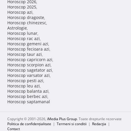
Horoscop 2026
,
Horoscop 2025
,
Horoscop azi
,
Horoscop dragoste
,
Horoscop chinezesc
,
Astrologie
,
Horoscop lunar
,
Horoscop rac azi
,
Horoscop gemeni azi
,
Horoscop fecioara azi
,
Horoscop taur azi
,
Horoscop capricorn azi
,
Horoscop scorpion azi
,
Horoscop sagetator azi
,
Horoscop varsator azi
,
Horoscop pesti azi
,
Horoscop leu azi
,
Horoscop balanta azi
,
Horoscop berbec azi
,
Horoscop saptamanal
Copyright © 2001-2026,
iMedia Plus Group
. Toate drepturile rezervate
Politica de confidențialitate
|
Termeni si conditii
|
Redacţia
|
Contact