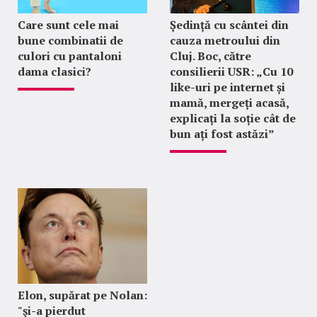
Care sunt cele mai
Ședință cu scântei din
bune combinatii de
cauza metroului din
culori cu pantaloni
Cluj. Boc, către
dama clasici?
consilierii USR: „Cu 10
like-uri pe internet și
mamă, mergeți acasă,
explicați la soție cât de
bun ați fost astăzi”
Elon, supărat pe Nolan:
"şi-a pierdut