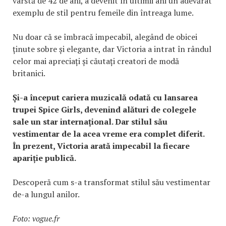
vârstă de 42 de ani, a devenit în ultimii ani un adevărat
exemplu de stil pentru femeile din întreaga lume.
Nu doar că se îmbracă impecabil, alegând de obicei
ținute sobre și elegante, dar Victoria a intrat în rândul
celor mai apreciați și căutați creatori de modă
britanici.
Și-a început cariera muzicală odată cu lansarea
trupei Spice Girls, devenind alături de colegele
sale un star internațional. Dar stilul său
vestimentar de la acea vreme era complet diferit.
În prezent, Victoria arată impecabil la fiecare
apariție publică.
Descoperă cum s-a transformat stilul său vestimentar
de-a lungul anilor.
Foto: vogue.fr