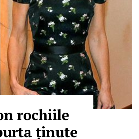
n rochiile
purta ținute