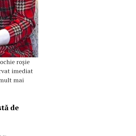
rochie roșie
rvat imediat
 mult mai
stă de