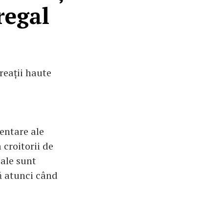
regal
reații haute
mentare ale
croitorii de
sale sunt
ă atunci când