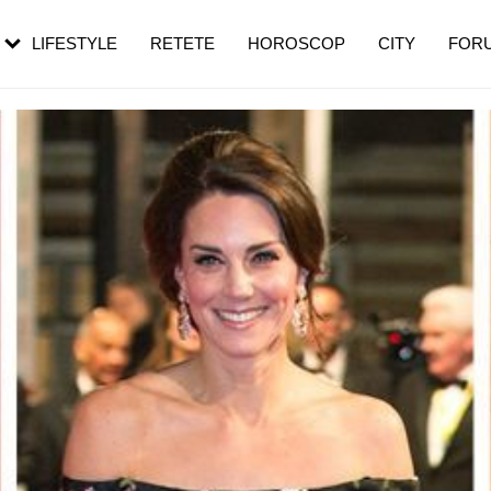
rezești mai des
Cât durează, cum te pregătești și cât
i în vârstă
de dureroasă este investigația
LIFESTYLE
RETETE
HOROSCOP
CITY
FOR