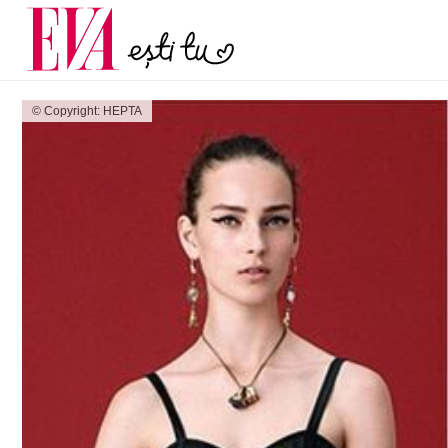
și 60 de ani. De ce te t
Carieră
pe măsură ce înaintez
Actualitate
© Copyright: HEPTA