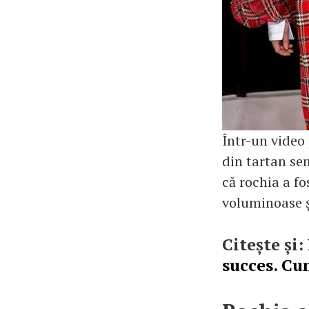
Într-un video 
din tartan se
că rochia a fo
voluminoase ș
Citește și:
succes. Cu