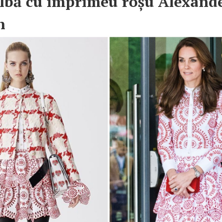
lbă cu imprimeu roșu Alexand
n