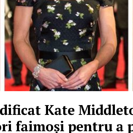
ificat Kate Middleto
ri faimoși pentru a 