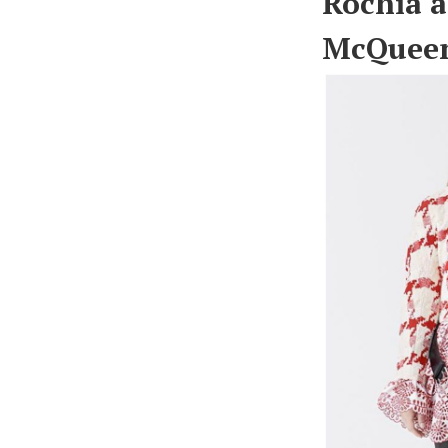
Rochia a
McQuee