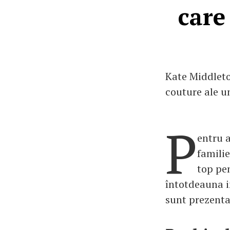
care
Kate Middleto
couture ale u
P
entru a
familie
top pe
întotdeauna i
sunt prezent