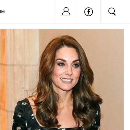
Nu ai cont?
Inregistreaza-
UM