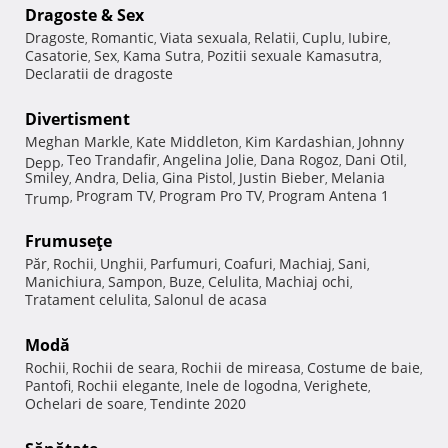
Dragoste & Sex
Dragoste
Romantic
Viata sexuala
Relatii
Cuplu
Iubire
,
,
,
,
,
,
Casatorie
Sex
Kama Sutra
Pozitii sexuale Kamasutra
,
,
,
,
Declaratii de dragoste
Divertisment
Meghan Markle
Kate Middleton
Kim Kardashian
Johnny
,
,
,
Teo Trandafir
Angelina Jolie
Dana Rogoz
Dani Otil
Depp
,
,
,
,
,
Smiley
Andra
Delia
Gina Pistol
Justin Bieber
Melania
,
,
,
,
,
Program TV
Program Pro TV
Program Antena 1
Trump
,
,
,
Frumuseţe
Păr
Rochii
Unghii
Parfumuri
Coafuri
Machiaj
Sani
,
,
,
,
,
,
,
Manichiura
Sampon
Buze
Celulita
Machiaj ochi
,
,
,
,
,
Tratament celulita
Salonul de acasa
,
Modă
Rochii
Rochii de seara
Rochii de mireasa
Costume de baie
,
,
,
,
Pantofi
Rochii elegante
Inele de logodna
Verighete
,
,
,
,
Ochelari de soare
Tendinte 2020
,