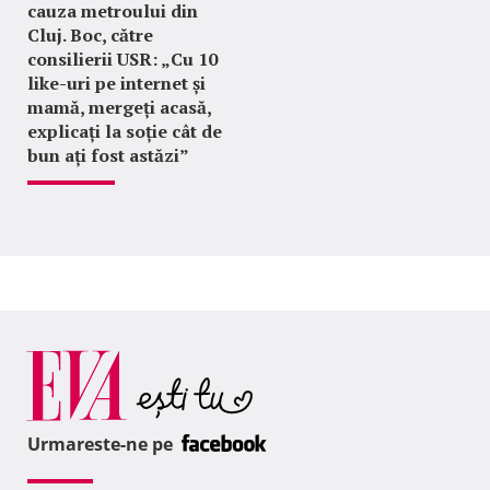
cauza metroului din
Cluj. Boc, către
consilierii USR: „Cu 10
like-uri pe internet și
mamă, mergeți acasă,
explicați la soție cât de
bun ați fost astăzi”
Urmareste-ne pe