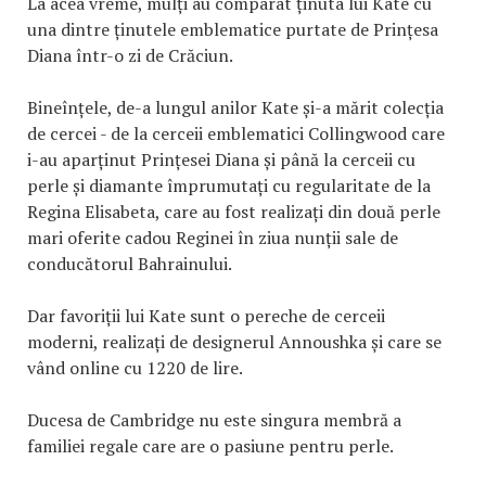
La acea vreme, mulți au comparat ținuta lui Kate cu
una dintre ținutele emblematice purtate de Prințesa
Diana într-o zi de Crăciun.
Bineînțele, de-a lungul anilor Kate și-a mărit colecția
de cercei - de la cerceii emblematici Collingwood care
i-au aparținut Prințesei Diana și până la cerceii cu
perle și diamante împrumutați cu regularitate de la
Regina Elisabeta, care au fost realizați din două perle
mari oferite cadou Reginei în ziua nunții sale de
conducătorul Bahrainului.
Dar favoriții lui Kate sunt o pereche de cerceii
moderni, realizați de designerul Annoushka și care se
vând online cu 1220 de lire.
Ducesa de Cambridge nu este singura membră a
familiei regale care are o pasiune pentru perle.