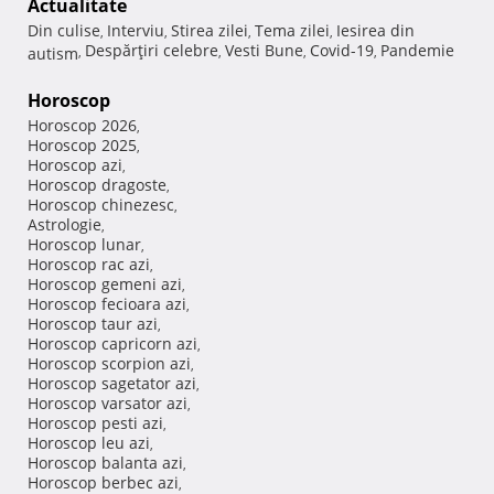
Actualitate
Din culise
Interviu
Stirea zilei
Tema zilei
Iesirea din
,
,
,
,
Despărţiri celebre
Vesti Bune
Covid-19
Pandemie
autism
,
,
,
,
Horoscop
Horoscop 2026
,
Horoscop 2025
,
Horoscop azi
,
Horoscop dragoste
,
Horoscop chinezesc
,
Astrologie
,
Horoscop lunar
,
Horoscop rac azi
,
Horoscop gemeni azi
,
Horoscop fecioara azi
,
Horoscop taur azi
,
Horoscop capricorn azi
,
Horoscop scorpion azi
,
Horoscop sagetator azi
,
Horoscop varsator azi
,
Horoscop pesti azi
,
Horoscop leu azi
,
Horoscop balanta azi
,
Horoscop berbec azi
,