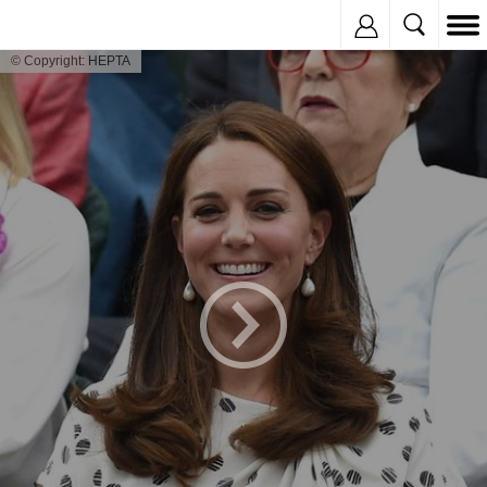
Inregistreaza
© Copyright: HEPTA