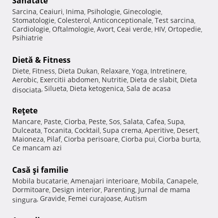
Sănătate
Sarcina
Ceaiuri
Inima
Psihologie
Ginecologie
,
,
,
,
,
Stomatologie
Colesterol
Anticonceptionale
Test sarcina
,
,
,
,
Cardiologie
Oftalmologie
Avort
Ceai verde
HIV
Ortopedie
,
,
,
,
,
,
Psihiatrie
Dietă & Fitness
Diete
Fitness
Dieta Dukan
Relaxare
Yoga
Intretinere
,
,
,
,
,
,
Aerobic
Exercitii abdomen
Nutritie
Dieta de slabit
Dieta
,
,
,
,
Silueta
Dieta ketogenica
Sala de acasa
disociata
,
,
,
Reţete
Mancare
Paste
Ciorba
Peste
Sos
Salata
Cafea
Supa
,
,
,
,
,
,
,
,
Dulceata
Tocanita
Cocktail
Supa crema
Aperitive
Desert
,
,
,
,
,
,
Maioneza
Pilaf
Ciorba perisoare
Ciorba pui
Ciorba burta
,
,
,
,
,
Ce mancam azi
Casă şi familie
Mobila bucatarie
Amenajari interioare
Mobila
Canapele
,
,
,
,
Dormitoare
Design interior
Parenting
Jurnal de mama
,
,
,
Gravide
Femei curajoase
Autism
singura
,
,
,