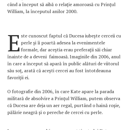
când a început să aibă o relație amoroasă cu Prințul
William, la începutul anilor 2000.
E
ste cunoscut faptul că Ducesa iubește cerceii cu
perle și îi poartă adesea la evenimentele
formale, dar aceștia erau preferații săi chiar
înainte de a deveni faimoasă. Imaginile din 2006, anul
în care a început să apară în public alături de viitorul
său soț, arată că acești cercei au fost întotdeauna
favoriții ei.
O fotografie din 2006, în care Kate apare la parada
militară de absolvire a Prințul William, putem observa
că Ducesa are deja un aer regal, purtând o haină roșie,
pălărie neagră și o pereche de cercei cu perle.