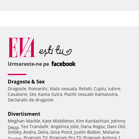
Urmareste-ne pe
Dragoste & Sex
Dragoste
Romantic
Viata sexuala
Relatii
Cuplu
Iubire
,
,
,
,
,
,
Casatorie
Sex
Kama Sutra
Pozitii sexuale Kamasutra
,
,
,
,
Declaratii de dragoste
Divertisment
Meghan Markle
Kate Middleton
Kim Kardashian
Johnny
,
,
,
Teo Trandafir
Angelina Jolie
Dana Rogoz
Dani Otil
Depp
,
,
,
,
,
Smiley
Andra
Delia
Gina Pistol
Justin Bieber
Melania
,
,
,
,
,
Program TV
Program Pro TV
Program Antena 1
Trump
,
,
,