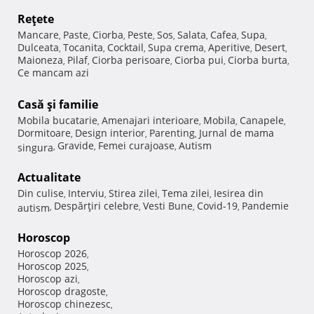
Reţete
Mancare
Paste
Ciorba
Peste
Sos
Salata
Cafea
Supa
,
,
,
,
,
,
,
,
Dulceata
Tocanita
Cocktail
Supa crema
Aperitive
Desert
,
,
,
,
,
,
Maioneza
Pilaf
Ciorba perisoare
Ciorba pui
Ciorba burta
,
,
,
,
,
Ce mancam azi
Casă şi familie
Mobila bucatarie
Amenajari interioare
Mobila
Canapele
,
,
,
,
Dormitoare
Design interior
Parenting
Jurnal de mama
,
,
,
Gravide
Femei curajoase
Autism
singura
,
,
,
Actualitate
Din culise
Interviu
Stirea zilei
Tema zilei
Iesirea din
,
,
,
,
Despărţiri celebre
Vesti Bune
Covid-19
Pandemie
autism
,
,
,
,
Horoscop
Horoscop 2026
,
Horoscop 2025
,
Horoscop azi
,
Horoscop dragoste
,
Horoscop chinezesc
,