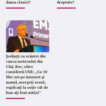
dama clasici?
dreptate?
Ședință cu scântei din
cauza metroului din
Cluj. Boc, către
consilierii USR: „Cu 10
like-uri pe internet și
mamă, mergeți acasă,
explicați la soție cât de
bun ați fost astăzi”