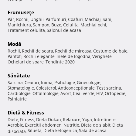
Frumuseţe
Păr
Rochii
Unghii
Parfumuri
Coafuri
Machiaj
Sani
,
,
,
,
,
,
,
Manichiura
Sampon
Buze
Celulita
Machiaj ochi
,
,
,
,
,
Tratament celulita
Salonul de acasa
,
Modă
Rochii
Rochii de seara
Rochii de mireasa
Costume de baie
,
,
,
,
Pantofi
Rochii elegante
Inele de logodna
Verighete
,
,
,
,
Ochelari de soare
Tendinte 2020
,
Sănătate
Sarcina
Ceaiuri
Inima
Psihologie
Ginecologie
,
,
,
,
,
Stomatologie
Colesterol
Anticonceptionale
Test sarcina
,
,
,
,
Cardiologie
Oftalmologie
Avort
Ceai verde
HIV
Ortopedie
,
,
,
,
,
,
Psihiatrie
Dietă & Fitness
Diete
Fitness
Dieta Dukan
Relaxare
Yoga
Intretinere
,
,
,
,
,
,
Aerobic
Exercitii abdomen
Nutritie
Dieta de slabit
Dieta
,
,
,
,
Silueta
Dieta ketogenica
Sala de acasa
disociata
,
,
,