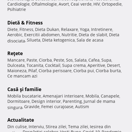
Cardiologie
Oftalmologie
Avort
Ceai verde
HIV
Ortopedie
,
,
,
,
,
,
Psihiatrie
Dietă & Fitness
Diete
Fitness
Dieta Dukan
Relaxare
Yoga
Intretinere
,
,
,
,
,
,
Aerobic
Exercitii abdomen
Nutritie
Dieta de slabit
Dieta
,
,
,
,
Silueta
Dieta ketogenica
Sala de acasa
disociata
,
,
,
Reţete
Mancare
Paste
Ciorba
Peste
Sos
Salata
Cafea
Supa
,
,
,
,
,
,
,
,
Dulceata
Tocanita
Cocktail
Supa crema
Aperitive
Desert
,
,
,
,
,
,
Maioneza
Pilaf
Ciorba perisoare
Ciorba pui
Ciorba burta
,
,
,
,
,
Ce mancam azi
Casă şi familie
Mobila bucatarie
Amenajari interioare
Mobila
Canapele
,
,
,
,
Dormitoare
Design interior
Parenting
Jurnal de mama
,
,
,
Gravide
Femei curajoase
Autism
singura
,
,
,
Actualitate
Din culise
Interviu
Stirea zilei
Tema zilei
Iesirea din
,
,
,
,
Despărţiri celebre
Vesti Bune
Covid-19
Pandemie