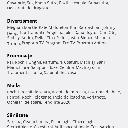
Casatorie
Sex
Kama Sutra
Pozitii sexuale Kamasutra
,
,
,
,
Declaratii de dragoste
Divertisment
Meghan Markle
Kate Middleton
Kim Kardashian
Johnny
,
,
,
Teo Trandafir
Angelina Jolie
Dana Rogoz
Dani Otil
Depp
,
,
,
,
,
Smiley
Andra
Delia
Gina Pistol
Justin Bieber
Melania
,
,
,
,
,
Program TV
Program Pro TV
Program Antena 1
Trump
,
,
,
Frumuseţe
Păr
Rochii
Unghii
Parfumuri
Coafuri
Machiaj
Sani
,
,
,
,
,
,
,
Manichiura
Sampon
Buze
Celulita
Machiaj ochi
,
,
,
,
,
Tratament celulita
Salonul de acasa
,
Modă
Rochii
Rochii de seara
Rochii de mireasa
Costume de baie
,
,
,
,
Pantofi
Rochii elegante
Inele de logodna
Verighete
,
,
,
,
Ochelari de soare
Tendinte 2020
,
Sănătate
Sarcina
Ceaiuri
Inima
Psihologie
Ginecologie
,
,
,
,
,
Stomatologie
Colesterol
Anticonceptionale
Test sarcina
,
,
,
,