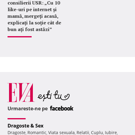
consilierii USR: „Cu 10
like-uri pe internet și
mamă, mergeți acasă,
explicați la soție cât de
bun ați fost astăzi”
Urmareste-ne pe
Dragoste & Sex
Dragoste
Romantic
Viata sexuala
Relatii
Cuplu
Iubire
,
,
,
,
,
,