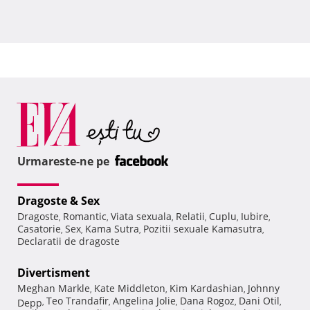
Urmareste-ne pe
Dragoste & Sex
Dragoste
Romantic
Viata sexuala
Relatii
Cuplu
Iubire
,
,
,
,
,
,
Casatorie
Sex
Kama Sutra
Pozitii sexuale Kamasutra
,
,
,
,
Declaratii de dragoste
Divertisment
Meghan Markle
Kate Middleton
Kim Kardashian
Johnny
,
,
,
Teo Trandafir
Angelina Jolie
Dana Rogoz
Dani Otil
Depp
,
,
,
,
,