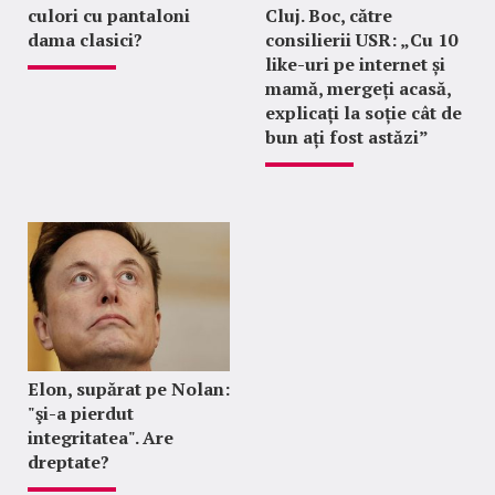
culori cu pantaloni
Cluj. Boc, către
dama clasici?
consilierii USR: „Cu 10
like-uri pe internet și
mamă, mergeți acasă,
explicați la soție cât de
bun ați fost astăzi”
Elon, supărat pe Nolan:
"şi-a pierdut
integritatea". Are
dreptate?