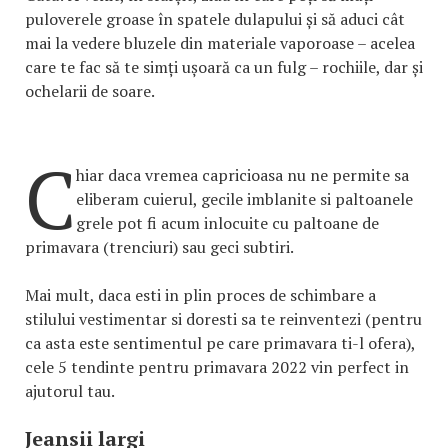
puloverele groase în spatele dulapului și să aduci cât
mai la vedere bluzele din materiale vaporoase – acelea
care te fac să te simți ușoară ca un fulg – rochiile, dar și
ochelarii de soare.
C
hiar daca vremea capricioasa nu ne permite sa
eliberam cuierul, gecile imblanite si paltoanele
grele pot fi acum inlocuite cu paltoane de
primavara (trenciuri) sau geci subtiri.
Mai mult, daca esti in plin proces de schimbare a
stilului vestimentar si doresti sa te reinventezi (pentru
ca asta este sentimentul pe care primavara ti-l ofera),
cele 5 tendinte pentru primavara 2022 vin perfect in
ajutorul tau.
Jeansii largi