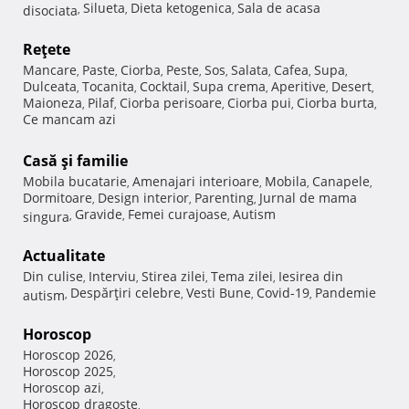
Silueta
Dieta ketogenica
Sala de acasa
disociata
,
,
,
Reţete
Mancare
Paste
Ciorba
Peste
Sos
Salata
Cafea
Supa
,
,
,
,
,
,
,
,
Dulceata
Tocanita
Cocktail
Supa crema
Aperitive
Desert
,
,
,
,
,
,
Maioneza
Pilaf
Ciorba perisoare
Ciorba pui
Ciorba burta
,
,
,
,
,
Ce mancam azi
Casă şi familie
Mobila bucatarie
Amenajari interioare
Mobila
Canapele
,
,
,
,
Dormitoare
Design interior
Parenting
Jurnal de mama
,
,
,
Gravide
Femei curajoase
Autism
singura
,
,
,
Actualitate
Din culise
Interviu
Stirea zilei
Tema zilei
Iesirea din
,
,
,
,
Despărţiri celebre
Vesti Bune
Covid-19
Pandemie
autism
,
,
,
,
Horoscop
Horoscop 2026
,
Horoscop 2025
,
Horoscop azi
,
Horoscop dragoste
,