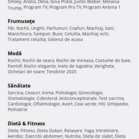
Smiley
Andra
Delia
Gina Pistol
Justin Bieber
Melania
,
,
,
,
,
Program TV
Program Pro TV
Program Antena 1
Trump
,
,
,
Frumuseţe
Păr
Rochii
Unghii
Parfumuri
Coafuri
Machiaj
Sani
,
,
,
,
,
,
,
Manichiura
Sampon
Buze
Celulita
Machiaj ochi
,
,
,
,
,
Tratament celulita
Salonul de acasa
,
Modă
Rochii
Rochii de seara
Rochii de mireasa
Costume de baie
,
,
,
,
Pantofi
Rochii elegante
Inele de logodna
Verighete
,
,
,
,
Ochelari de soare
Tendinte 2020
,
Sănătate
Sarcina
Ceaiuri
Inima
Psihologie
Ginecologie
,
,
,
,
,
Stomatologie
Colesterol
Anticonceptionale
Test sarcina
,
,
,
,
Cardiologie
Oftalmologie
Avort
Ceai verde
HIV
Ortopedie
,
,
,
,
,
,
Psihiatrie
Dietă & Fitness
Diete
Fitness
Dieta Dukan
Relaxare
Yoga
Intretinere
,
,
,
,
,
,
Aerobic
Exercitii abdomen
Nutritie
Dieta de slabit
Dieta
,
,
,
,