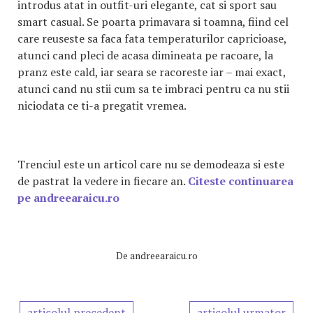
introdus atat in outfit-uri elegante, cat si sport sau
smart casual. Se poarta primavara si toamna, fiind cel
care reuseste sa faca fata temperaturilor capricioase,
atunci cand pleci de acasa dimineata pe racoare, la
pranz este cald, iar seara se racoreste iar – mai exact,
atunci cand nu stii cum sa te imbraci pentru ca nu stii
niciodata ce ti-a pregatit vremea.
Trenciul este un articol care nu se demodeaza si este
de pastrat la vedere in fiecare an.
Citeste continuarea
pe andreearaicu.ro
De
andreearaicu.ro
articolul precedent
articolul urmator