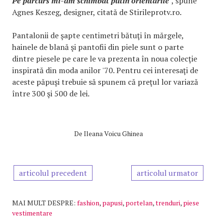
Pe parcurs mi-am schimbat putin orientarile"
, spune
Agnes Keszeg, designer, citată de Stirileprotv.ro.
Pantalonii de şapte centimetri bătuţi în mărgele,
hainele de blană şi pantofii din piele sunt o parte
dintre piesele pe care le va prezenta în noua colecţie
inspirată din moda anilor '70. Pentru cei interesaţi de
aceste păpuşi trebuie să spunem că preţul lor variază
între 300 şi 500 de lei.
De
Ileana Voicu Ghinea
articolul precedent
articolul urmator
MAI MULT DESPRE:
fashion
,
papusi
,
portelan
,
trenduri
,
piese
vestimentare