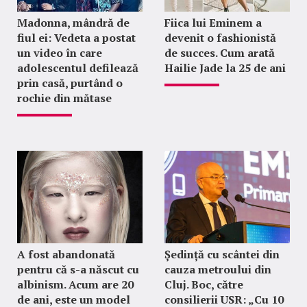
Madonna, mândră de
Fiica lui Eminem a
fiul ei: Vedeta a postat
devenit o fashionistă
un video în care
de succes. Cum arată
adolescentul defilează
Hailie Jade la 25 de ani
prin casă, purtând o
rochie din mătase
A fost abandonată
Ședință cu scântei din
pentru că s-a născut cu
cauza metroului din
albinism. Acum are 20
Cluj. Boc, către
de ani, este un model
consilierii USR: „Cu 10