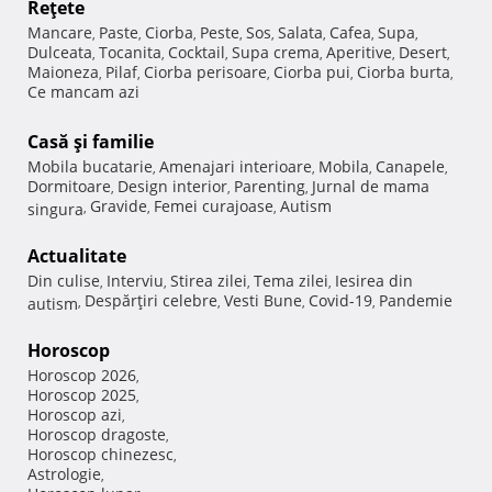
Reţete
Mancare
Paste
Ciorba
Peste
Sos
Salata
Cafea
Supa
,
,
,
,
,
,
,
,
Dulceata
Tocanita
Cocktail
Supa crema
Aperitive
Desert
,
,
,
,
,
,
Maioneza
Pilaf
Ciorba perisoare
Ciorba pui
Ciorba burta
,
,
,
,
,
Ce mancam azi
Casă şi familie
Mobila bucatarie
Amenajari interioare
Mobila
Canapele
,
,
,
,
Dormitoare
Design interior
Parenting
Jurnal de mama
,
,
,
Gravide
Femei curajoase
Autism
singura
,
,
,
Actualitate
Din culise
Interviu
Stirea zilei
Tema zilei
Iesirea din
,
,
,
,
Despărţiri celebre
Vesti Bune
Covid-19
Pandemie
autism
,
,
,
,
Horoscop
Horoscop 2026
,
Horoscop 2025
,
Horoscop azi
,
Horoscop dragoste
,
Horoscop chinezesc
,
Astrologie
,