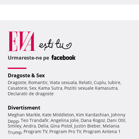
Urmareste-ne pe
Dragoste & Sex
Dragoste
Romantic
Viata sexuala
Relatii
Cuplu
Iubire
,
,
,
,
,
,
Casatorie
Sex
Kama Sutra
Pozitii sexuale Kamasutra
,
,
,
,
Declaratii de dragoste
Divertisment
Meghan Markle
Kate Middleton
Kim Kardashian
Johnny
,
,
,
Teo Trandafir
Angelina Jolie
Dana Rogoz
Dani Otil
Depp
,
,
,
,
,
Smiley
Andra
Delia
Gina Pistol
Justin Bieber
Melania
,
,
,
,
,
Program TV
Program Pro TV
Program Antena 1
Trump
,
,
,