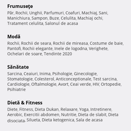
Frumuseţe
Păr
Rochii
Unghii
Parfumuri
Coafuri
Machiaj
Sani
,
,
,
,
,
,
,
Manichiura
Sampon
Buze
Celulita
Machiaj ochi
,
,
,
,
,
Tratament celulita
Salonul de acasa
,
Modă
Rochii
Rochii de seara
Rochii de mireasa
Costume de baie
,
,
,
,
Pantofi
Rochii elegante
Inele de logodna
Verighete
,
,
,
,
Ochelari de soare
Tendinte 2020
,
Sănătate
Sarcina
Ceaiuri
Inima
Psihologie
Ginecologie
,
,
,
,
,
Stomatologie
Colesterol
Anticonceptionale
Test sarcina
,
,
,
,
Cardiologie
Oftalmologie
Avort
Ceai verde
HIV
Ortopedie
,
,
,
,
,
,
Psihiatrie
Dietă & Fitness
Diete
Fitness
Dieta Dukan
Relaxare
Yoga
Intretinere
,
,
,
,
,
,
Aerobic
Exercitii abdomen
Nutritie
Dieta de slabit
Dieta
,
,
,
,
Silueta
Dieta ketogenica
Sala de acasa
disociata
,
,
,