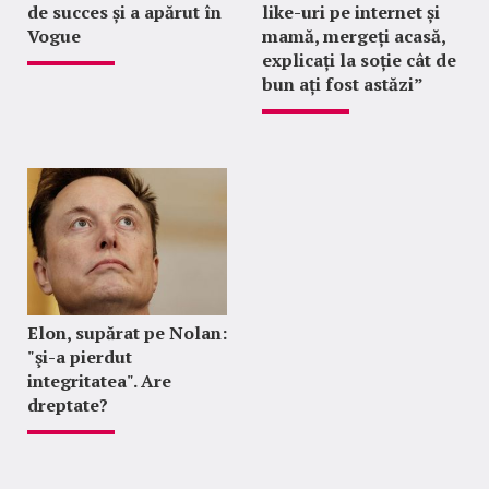
de succes și a apărut în
like-uri pe internet și
Vogue
mamă, mergeți acasă,
explicați la soție cât de
bun ați fost astăzi”
Elon, supărat pe Nolan:
"şi-a pierdut
integritatea". Are
dreptate?