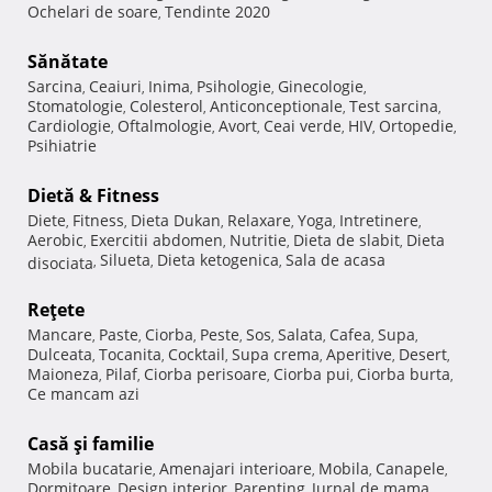
Ochelari de soare
Tendinte 2020
,
Sănătate
Sarcina
Ceaiuri
Inima
Psihologie
Ginecologie
,
,
,
,
,
Stomatologie
Colesterol
Anticonceptionale
Test sarcina
,
,
,
,
Cardiologie
Oftalmologie
Avort
Ceai verde
HIV
Ortopedie
,
,
,
,
,
,
Psihiatrie
Dietă & Fitness
Diete
Fitness
Dieta Dukan
Relaxare
Yoga
Intretinere
,
,
,
,
,
,
Aerobic
Exercitii abdomen
Nutritie
Dieta de slabit
Dieta
,
,
,
,
Silueta
Dieta ketogenica
Sala de acasa
disociata
,
,
,
Reţete
Mancare
Paste
Ciorba
Peste
Sos
Salata
Cafea
Supa
,
,
,
,
,
,
,
,
Dulceata
Tocanita
Cocktail
Supa crema
Aperitive
Desert
,
,
,
,
,
,
Maioneza
Pilaf
Ciorba perisoare
Ciorba pui
Ciorba burta
,
,
,
,
,
Ce mancam azi
Casă şi familie
Mobila bucatarie
Amenajari interioare
Mobila
Canapele
,
,
,
,
Dormitoare
Design interior
Parenting
Jurnal de mama
,
,
,