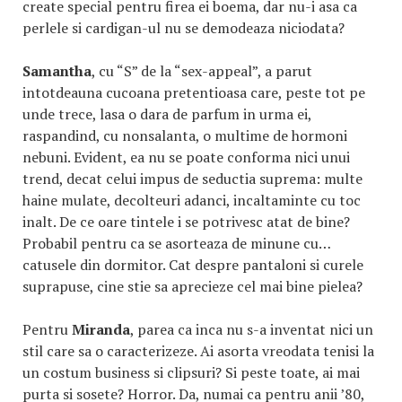
create special pentru firea ei boema, dar nu-i asa ca
perlele si cardigan-ul nu se demodeaza niciodata?
Samantha
, cu “S” de la “sex-appeal”, a parut
intotdeauna cucoana pretentioasa care, peste tot pe
unde trece, lasa o dara de parfum in urma ei,
raspandind, cu nonsalanta, o multime de hormoni
nebuni. Evident, ea nu se poate conforma nici unui
trend, decat celui impus de seductia suprema: multe
haine mulate, decolteuri adanci, incaltaminte cu toc
inalt. De ce oare tintele i se potrivesc atat de bine?
Probabil pentru ca se asorteaza de minune cu…
catusele din dormitor. Cat despre pantaloni si curele
suprapuse, cine stie sa aprecieze cel mai bine pielea?
Pentru
Miranda
, parea ca inca nu s-a inventat nici un
stil care sa o caracterizeze. Ai asorta vreodata tenisi la
un costum business si clipsuri? Si peste toate, ai mai
purta si sosete? Horror. Da, numai ca pentru anii ’80,