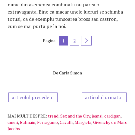
nimic din asemenea combinatii nu parea o
extravaganta. Bine ca macar unele lucruri se schimba
totusi, ca de exemplu tunsoarea bross sau castron,
cum se mai purta pe la noi.
1
2
Pagina:
De
Carla Simon
articolul precedent
articolul urmator
MAI MULT DESPRE:
trend
,
Sex and the City
,
jeansi
,
cardigan
,
umeri
,
Balmain
,
Ferragamo
,
Cavalli
,
Margiela
,
Givenchy ori Marc
Jacobs