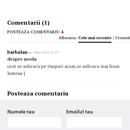
Comentarii (1)
POSTEAZA COMENTARIU
Afiseaza:
Cele mai recente
|
Cronol
barbalau
pe 9 Mar 2012, 07:53
despre moda
urat se anbraca pe timpuri acum se anbraca mai frum
lumeaa ]
Posteaza comentariu
Numele tau
Emailul tau