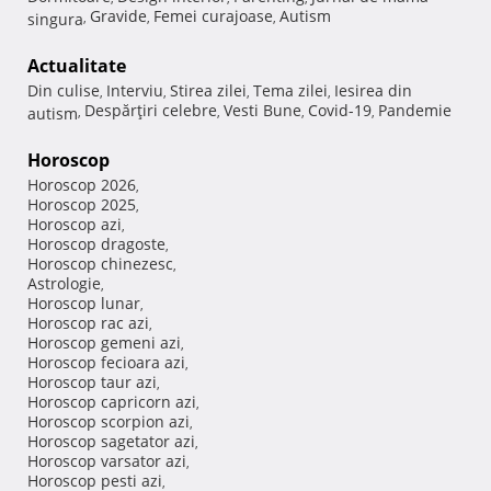
Gravide
Femei curajoase
Autism
singura
,
,
,
Actualitate
Din culise
Interviu
Stirea zilei
Tema zilei
Iesirea din
,
,
,
,
Despărţiri celebre
Vesti Bune
Covid-19
Pandemie
autism
,
,
,
,
Horoscop
Horoscop 2026
,
Horoscop 2025
,
Horoscop azi
,
Horoscop dragoste
,
Horoscop chinezesc
,
Astrologie
,
Horoscop lunar
,
Horoscop rac azi
,
Horoscop gemeni azi
,
Horoscop fecioara azi
,
Horoscop taur azi
,
Horoscop capricorn azi
,
Horoscop scorpion azi
,
Horoscop sagetator azi
,
Horoscop varsator azi
,
Horoscop pesti azi
,