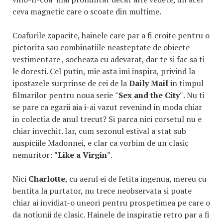
ceva magnetic care o scoate din multime.
Coafurile zapacite, hainele care par a fi croite pentru o
pictorita sau combinatiile neasteptate de obiecte
vestimentare , socheaza cu adevarat, dar te si fac sa ti
le doresti. Cel putin, mie asta imi inspira, privind la
ipostazele surprinse de cei de la
Daily Mail
in timpul
filmarilor pentru noua serie
"Sex and the City"
. Nu ti
se pare ca egarii aia i-ai vazut revenind in moda chiar
in colectia de anul trecut? Si parca nici corsetul nu e
chiar invechit. Iar, cum sezonul estival a stat sub
auspiciile Madonnei, e clar ca vorbim de un clasic
nemuritor:
"Like a Virgin"
.
Nici
Charlotte
, cu aerul ei de fetita ingenua, mereu cu
bentita la purtator, nu trece neobservata si poate
chiar ai invidiat-o uneori pentru prospetimea pe care o
da notiunii de clasic. Hainele de inspiratie retro par a fi