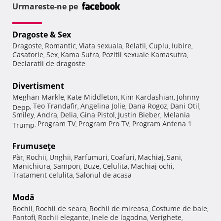
Urmareste-ne pe
Dragoste & Sex
Dragoste
Romantic
Viata sexuala
Relatii
Cuplu
Iubire
,
,
,
,
,
,
Casatorie
Sex
Kama Sutra
Pozitii sexuale Kamasutra
,
,
,
,
Declaratii de dragoste
Divertisment
Meghan Markle
Kate Middleton
Kim Kardashian
Johnny
,
,
,
Teo Trandafir
Angelina Jolie
Dana Rogoz
Dani Otil
Depp
,
,
,
,
,
Smiley
Andra
Delia
Gina Pistol
Justin Bieber
Melania
,
,
,
,
,
Program TV
Program Pro TV
Program Antena 1
Trump
,
,
,
Frumuseţe
Păr
Rochii
Unghii
Parfumuri
Coafuri
Machiaj
Sani
,
,
,
,
,
,
,
Manichiura
Sampon
Buze
Celulita
Machiaj ochi
,
,
,
,
,
Tratament celulita
Salonul de acasa
,
Modă
Rochii
Rochii de seara
Rochii de mireasa
Costume de baie
,
,
,
,
Pantofi
Rochii elegante
Inele de logodna
Verighete
,
,
,
,