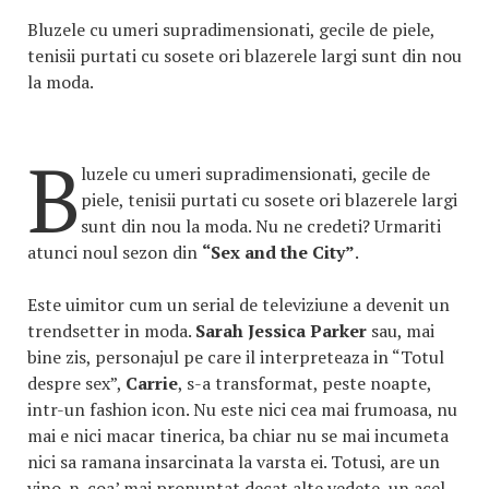
Bluzele cu umeri supradimensionati, gecile de piele,
tenisii purtati cu sosete ori blazerele largi sunt din nou
la moda.
B
luzele cu umeri supradimensionati, gecile de
piele, tenisii purtati cu sosete ori blazerele largi
sunt din nou la moda. Nu ne credeti? Urmariti
atunci noul sezon din
“Sex and the City”
.
Este uimitor cum un serial de televiziune a devenit un
trendsetter in moda.
Sarah Jessica Parker
sau, mai
bine zis, personajul pe care il interpreteaza in “Totul
despre sex”,
Carrie
, s-a transformat, peste noapte,
intr-un fashion icon. Nu este nici cea mai frumoasa, nu
mai e nici macar tinerica, ba chiar nu se mai incumeta
nici sa ramana insarcinata la varsta ei. Totusi, are un
vino-n-coa’ mai pronuntat decat alte vedete, un acel