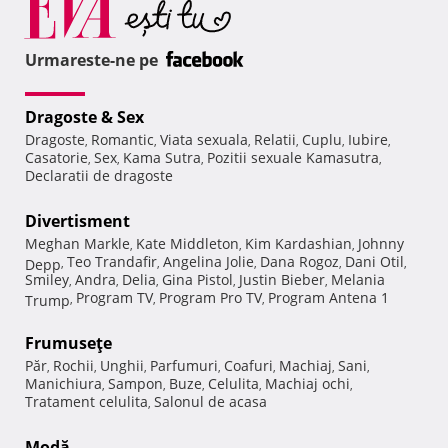
Urmareste-ne pe
Dragoste & Sex
Dragoste
Romantic
Viata sexuala
Relatii
Cuplu
Iubire
,
,
,
,
,
,
Casatorie
Sex
Kama Sutra
Pozitii sexuale Kamasutra
,
,
,
,
Declaratii de dragoste
Divertisment
Meghan Markle
Kate Middleton
Kim Kardashian
Johnny
,
,
,
Teo Trandafir
Angelina Jolie
Dana Rogoz
Dani Otil
Depp
,
,
,
,
,
Smiley
Andra
Delia
Gina Pistol
Justin Bieber
Melania
,
,
,
,
,
Program TV
Program Pro TV
Program Antena 1
Trump
,
,
,
Frumuseţe
Păr
Rochii
Unghii
Parfumuri
Coafuri
Machiaj
Sani
,
,
,
,
,
,
,
Manichiura
Sampon
Buze
Celulita
Machiaj ochi
,
,
,
,
,
Tratament celulita
Salonul de acasa
,
Modă