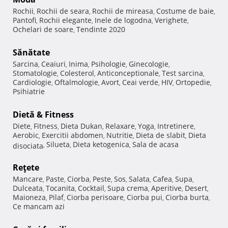
Rochii
Rochii de seara
Rochii de mireasa
Costume de baie
,
,
,
,
Pantofi
Rochii elegante
Inele de logodna
Verighete
,
,
,
,
Ochelari de soare
Tendinte 2020
,
Sănătate
Sarcina
Ceaiuri
Inima
Psihologie
Ginecologie
,
,
,
,
,
Stomatologie
Colesterol
Anticonceptionale
Test sarcina
,
,
,
,
Cardiologie
Oftalmologie
Avort
Ceai verde
HIV
Ortopedie
,
,
,
,
,
,
Psihiatrie
Dietă & Fitness
Diete
Fitness
Dieta Dukan
Relaxare
Yoga
Intretinere
,
,
,
,
,
,
Aerobic
Exercitii abdomen
Nutritie
Dieta de slabit
Dieta
,
,
,
,
Silueta
Dieta ketogenica
Sala de acasa
disociata
,
,
,
Reţete
Mancare
Paste
Ciorba
Peste
Sos
Salata
Cafea
Supa
,
,
,
,
,
,
,
,
Dulceata
Tocanita
Cocktail
Supa crema
Aperitive
Desert
,
,
,
,
,
,
Maioneza
Pilaf
Ciorba perisoare
Ciorba pui
Ciorba burta
,
,
,
,
,
Ce mancam azi