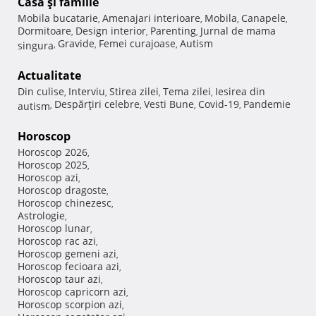
Casă şi familie
Mobila bucatarie
Amenajari interioare
Mobila
Canapele
,
,
,
,
Dormitoare
Design interior
Parenting
Jurnal de mama
,
,
,
Gravide
Femei curajoase
Autism
singura
,
,
,
Actualitate
Din culise
Interviu
Stirea zilei
Tema zilei
Iesirea din
,
,
,
,
Despărţiri celebre
Vesti Bune
Covid-19
Pandemie
autism
,
,
,
,
Horoscop
Horoscop 2026
,
Horoscop 2025
,
Horoscop azi
,
Horoscop dragoste
,
Horoscop chinezesc
,
Astrologie
,
Horoscop lunar
,
Horoscop rac azi
,
Horoscop gemeni azi
,
Horoscop fecioara azi
,
Horoscop taur azi
,
Horoscop capricorn azi
,
Horoscop scorpion azi
,