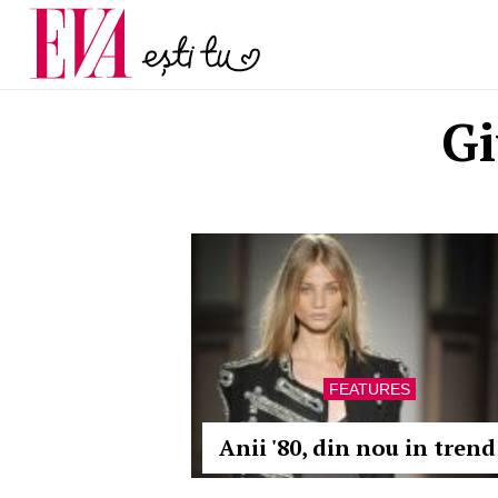
și 60 de ani. De ce te t
Carieră
pe măsură ce înaintez
Actualitate
Gi
FEATURES
Anii '80, din nou in trend