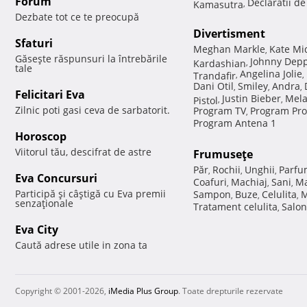
Forum
Declaratii d
Kamasutra
,
Dezbate tot ce te preocupă
Divertisment
Sfaturi
Meghan Markle
Kate Mi
,
Găseşte răspunsuri la întrebările
Johnny Dep
Kardashian
,
tale
Angelina Jolie
Trandafir
,
,
Dani Otil
Smiley
Andra
,
,
,
Felicitari Eva
Justin Bieber
Mela
Pistol
,
,
Zilnic poti gasi ceva de sarbatorit.
Program TV
Program Pro
,
Program Antena 1
Horoscop
Viitorul tău, descifrat de astre
Frumuseţe
Păr
Rochii
Unghii
Parfu
,
,
,
Eva Concursuri
Coafuri
Machiaj
Sani
Ma
,
,
,
Participă şi câştigă cu Eva premii
Sampon
Buze
Celulita
M
,
,
,
senzaţionale
Tratament celulita
Salon
,
Eva City
Caută adrese utile in zona ta
Copyright © 2001-2026,
iMedia Plus Group
. Toate drepturile rezervate