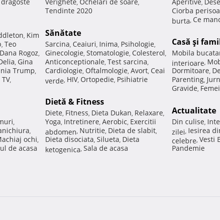
e dragoste
Verighete
Ochelari de soare
Aperitive
Dese
,
,
,
Tendinte 2020
Ciorba perisoa
Ce manc
burta
,
Sănătate
ddleton
Kim
,
Casă şi fami
p
Teo
Sarcina
Ceaiuri
Inima
Psihologie
,
,
,
,
,
Dana Rogoz
Ginecologie
Stomatologie
Colesterol
Mobila bucata
,
,
,
,
Delia
Gina
Anticonceptionale
Test sarcina
Mob
,
,
,
interioare
,
nia Trump
Cardiologie
Oftalmologie
Avort
Ceai
Dormitoare
De
,
,
,
,
,
 TV
HIV
Ortopedie
Psihiatrie
Parenting
Jur
,
verde
,
,
,
,
Gravide
Femei
,
Dietă & Fitness
Actualitate
Diete
Fitness
Dieta Dukan
Relaxare
,
,
,
,
muri
Yoga
Intretinere
Aerobic
Exercitii
Din culise
Inte
,
,
,
,
,
nichiura
Nutritie
Dieta de slabit
Iesirea d
,
abdomen
,
,
,
zilei
,
achiaj ochi
Dieta disociata
Silueta
Dieta
Vesti
,
,
,
celebre
,
ul de acasa
Sala de acasa
Pandemie
ketogenica
,