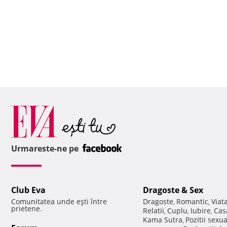
Urmareste-ne pe
Club Eva
Dragoste & Sex
Comunitatea unde eşti între
Dragoste
Romantic
Viat
,
,
prietene.
Relatii
Cuplu
Iubire
Cas
,
,
,
Kama Sutra
Pozitii sexu
,