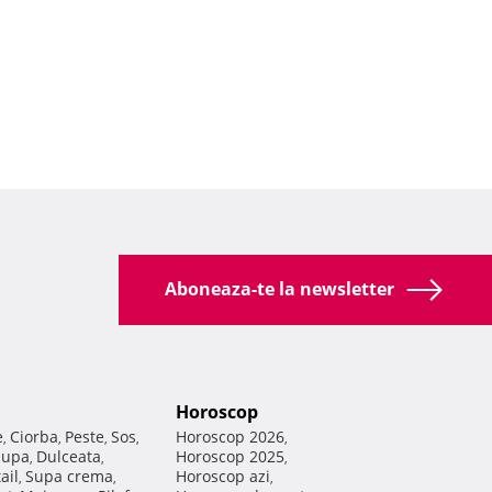
Aboneaza-te la newsletter
Horoscop
e
Ciorba
Peste
Sos
Horoscop 2026
,
,
,
,
,
Supa
Dulceata
Horoscop 2025
,
,
,
ail
Supa crema
Horoscop azi
,
,
,