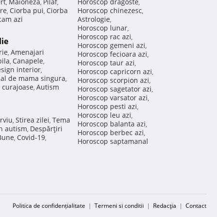
rt
Maioneza
Pilaf
Horoscop dragoste
,
,
,
,
re
Ciorba pui
Ciorba
Horoscop chinezesc
,
,
,
am azi
Astrologie
,
Horoscop lunar
,
Horoscop rac azi
,
lie
Horoscop gemeni azi
,
rie
Amenajari
,
Horoscop fecioara azi
,
ila
Canapele
,
,
Horoscop taur azi
,
sign interior
,
Horoscop capricorn azi
,
nal de mama singura
,
Horoscop scorpion azi
,
 curajoase
Autism
,
Horoscop sagetator azi
,
Horoscop varsator azi
,
Horoscop pesti azi
,
Horoscop leu azi
,
rviu
Stirea zilei
Tema
,
,
Horoscop balanta azi
,
in autism
Despărţiri
,
Horoscop berbec azi
,
 Bune
Covid-19
,
,
Horoscop saptamanal
Politica de confidențialitate
|
Termeni si conditii
|
Redacţia
|
Contact