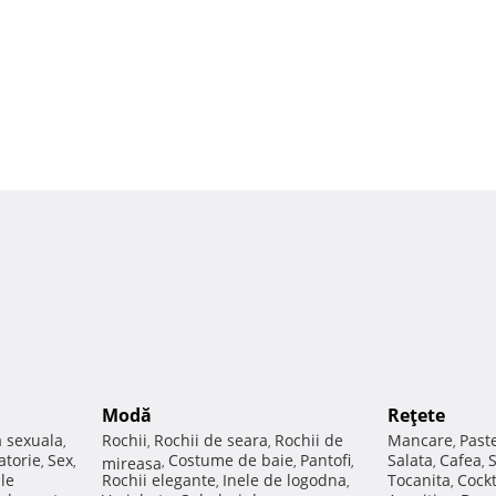
Modă
Reţete
a sexuala
Rochii
Rochii de seara
Rochii de
Mancare
Past
,
,
,
,
atorie
Sex
Costume de baie
Pantofi
Salata
Cafea
,
,
mireasa
,
,
,
,
,
ale
Rochii elegante
Inele de logodna
Tocanita
Cockt
,
,
,