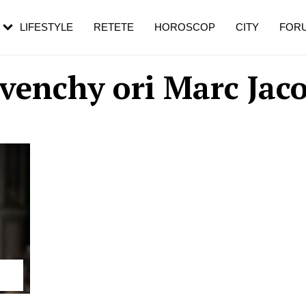
rezești mai des
Cât durează, cum te pregătești și cât
i în vârstă
de dureroasă este investigația
LIFESTYLE
RETETE
HOROSCOP
CITY
FOR
venchy ori Marc Jac