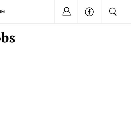
Nu ai cont?
Inregistreaza-
UM
obs