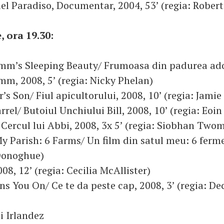
ael Paradiso, Documentar, 2004, 53’ (regia: Rober
, ora 19.30:
mm’s Sleeping Beauty/ Frumoasa din padurea ado
m, 2008, 5’ (regia: Nicky Phelan)
’s Son/ Fiul apicultorului, 2008, 10’ (regia: Jami
arrel/ Butoiul Unchiului Bill, 2008, 10’ (regia: Eoi
/ Cercul lui Abbi, 2008, 3x 5’ (regia: Siobhan Two
y Parish: 6 Farms/ Un film din satul meu: 6 ferme
 Donoghue)
08, 12’ (regia: Cecilia McAllister)
s You On/ Ce te da peste cap, 2008, 3’ (regia: De
i Irlandez