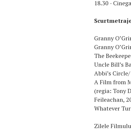
18.30 - Cineg
Scurtmetraje
Granny O’Gri
Granny O’Grim
The Beekeeper
Uncle Bill’s B
Abbi’s Circle
A Film from M
(regia: Tony
Feileachan, 20
Whatever Turn
Zilele Filmulu