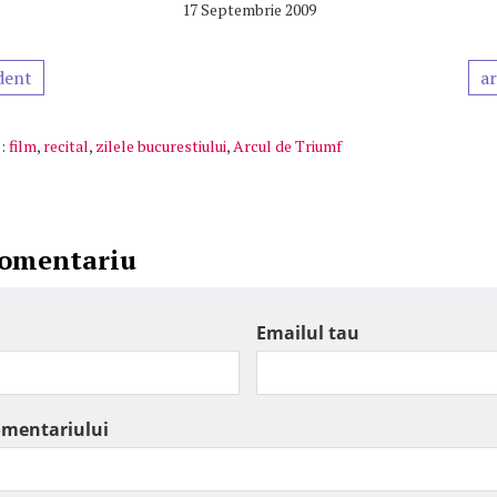
17 Septembrie 2009
dent
ar
:
film
,
recital
,
zilele bucurestiului
,
Arcul de Triumf
comentariu
Emailul tau
omentariului