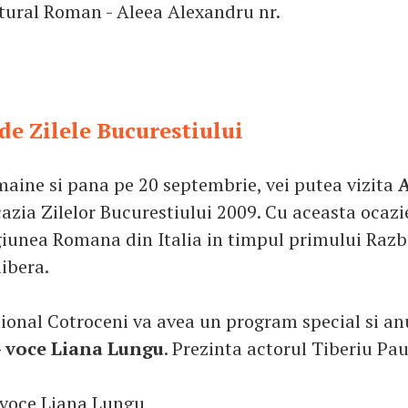
ltural Roman - Aleea Alexandru nr.
de Zilele Bucurestiului
aine si pana pe 20 septembrie, vei putea vizita
A
azia Zilelor Bucurestiului 2009. Cu aceasta ocazi
giunea Romana din Italia in timpul primului Razb
libera.
ional Cotroceni va avea un program special si a
 - voce Liana Lungu
. Prezinta actorul Tiberiu Pa
- voce Liana Lungu