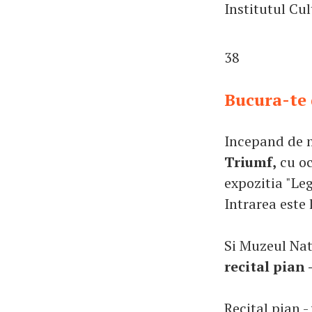
Institutul Cu
38
Bucura-te 
Incepand de m
Triumf,
cu oc
expozitia "Le
Intrarea este 
Si Muzeul Nat
recital pian
Recital pian 