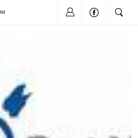
Nu ai cont?
Inregistreaza-
UM