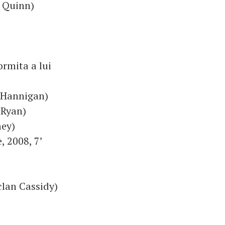
t Quinn)
rmita a lui
e Hannigan)
n Ryan)
mey)
, 2008, 7’
clan Cassidy)