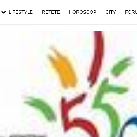
rezești mai des
Cât durează, cum te pregătești și cât
i în vârstă
de dureroasă este investigația
LIFESTYLE
RETETE
HOROSCOP
CITY
FOR