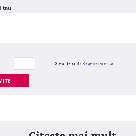
l tau
Greu de citit?
Regenerare cod
MITE
Citeste mai mult