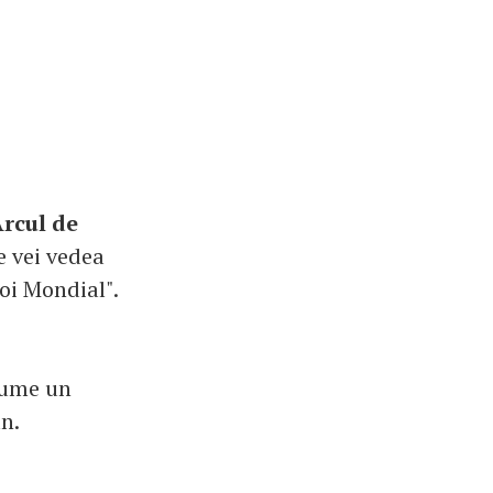
rcul de
e vei vedea
oi Mondial".
nume un
un.