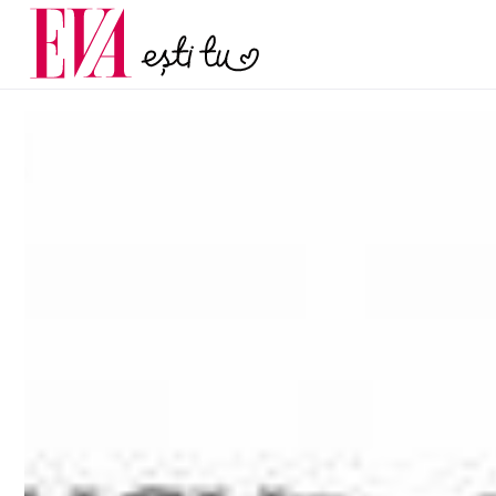
și 60 de ani. De ce te t
Carieră
pe măsură ce înaintez
Actualitate
© Copyright: