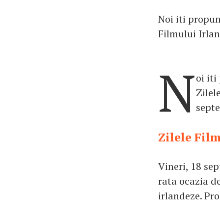
Noi iti propu
Filmului Irlan
N
oi it
Zilel
sept
Zilele Fil
Vineri, 18 sep
rata ocazia d
irlandeze. Pro