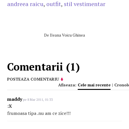
andreea raicu
,
outfit
,
stil vestimentar
De
Ileana Voicu Ghinea
Comentarii (1)
POSTEAZA COMENTARIU
Afiseaza:
Cele mai recente
|
Cronol
maddy
pe 8 Mar 2011, 01:33
:X
frumoasa tipa .nu am ce zice!!!