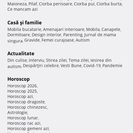
Maioneza
Pilaf
Ciorba perisoare
Ciorba pui
Ciorba burta
,
,
,
,
,
Ce mancam azi
Casă şi familie
Mobila bucatarie
Amenajari interioare
Mobila
Canapele
,
,
,
,
Dormitoare
Design interior
Parenting
Jurnal de mama
,
,
,
Gravide
Femei curajoase
Autism
singura
,
,
,
Actualitate
Din culise
Interviu
Stirea zilei
Tema zilei
Iesirea din
,
,
,
,
Despărţiri celebre
Vesti Bune
Covid-19
Pandemie
autism
,
,
,
,
Horoscop
Horoscop 2026
,
Horoscop 2025
,
Horoscop azi
,
Horoscop dragoste
,
Horoscop chinezesc
,
Astrologie
,
Horoscop lunar
,
Horoscop rac azi
,
Horoscop gemeni azi
,