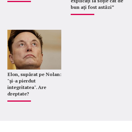
explicați la soție cât de
bun ați fost astăzi”
Elon, supărat pe Nolan:
"şi-a pierdut
integritatea". Are
dreptate?