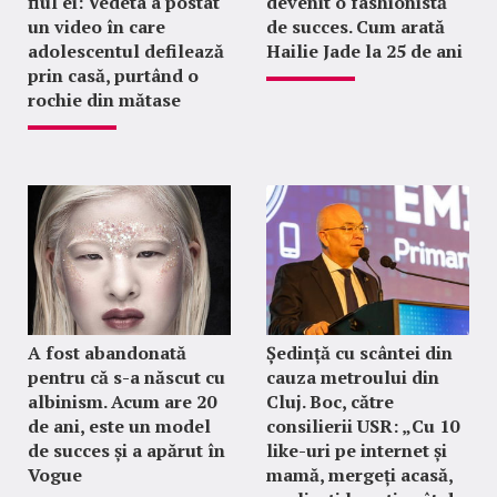
fiul ei: Vedeta a postat
devenit o fashionistă
un video în care
de succes. Cum arată
adolescentul defilează
Hailie Jade la 25 de ani
prin casă, purtând o
rochie din mătase
A fost abandonată
Ședință cu scântei din
pentru că s-a născut cu
cauza metroului din
albinism. Acum are 20
Cluj. Boc, către
de ani, este un model
consilierii USR: „Cu 10
de succes și a apărut în
like-uri pe internet și
Vogue
mamă, mergeți acasă,