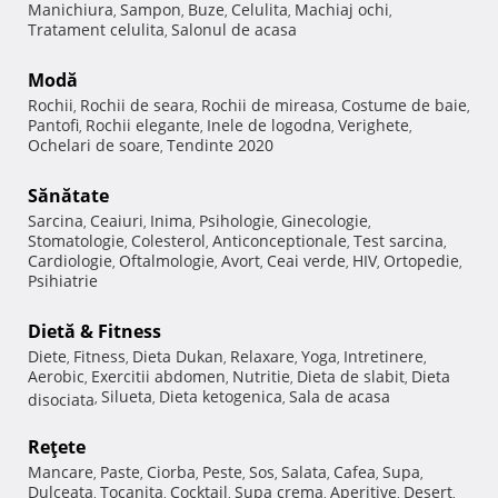
Manichiura
Sampon
Buze
Celulita
Machiaj ochi
,
,
,
,
,
Tratament celulita
Salonul de acasa
,
Modă
Rochii
Rochii de seara
Rochii de mireasa
Costume de baie
,
,
,
,
Pantofi
Rochii elegante
Inele de logodna
Verighete
,
,
,
,
Ochelari de soare
Tendinte 2020
,
Sănătate
Sarcina
Ceaiuri
Inima
Psihologie
Ginecologie
,
,
,
,
,
Stomatologie
Colesterol
Anticonceptionale
Test sarcina
,
,
,
,
Cardiologie
Oftalmologie
Avort
Ceai verde
HIV
Ortopedie
,
,
,
,
,
,
Psihiatrie
Dietă & Fitness
Diete
Fitness
Dieta Dukan
Relaxare
Yoga
Intretinere
,
,
,
,
,
,
Aerobic
Exercitii abdomen
Nutritie
Dieta de slabit
Dieta
,
,
,
,
Silueta
Dieta ketogenica
Sala de acasa
disociata
,
,
,
Reţete
Mancare
Paste
Ciorba
Peste
Sos
Salata
Cafea
Supa
,
,
,
,
,
,
,
,
Dulceata
Tocanita
Cocktail
Supa crema
Aperitive
Desert
,
,
,
,
,
,