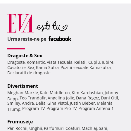
Urmareste-ne pe
Dragoste & Sex
Dragoste
Romantic
Viata sexuala
Relatii
Cuplu
Iubire
,
,
,
,
,
,
Casatorie
Sex
Kama Sutra
Pozitii sexuale Kamasutra
,
,
,
,
Declaratii de dragoste
Divertisment
Meghan Markle
Kate Middleton
Kim Kardashian
Johnny
,
,
,
Teo Trandafir
Angelina Jolie
Dana Rogoz
Dani Otil
Depp
,
,
,
,
,
Smiley
Andra
Delia
Gina Pistol
Justin Bieber
Melania
,
,
,
,
,
Program TV
Program Pro TV
Program Antena 1
Trump
,
,
,
Frumuseţe
Păr
Rochii
Unghii
Parfumuri
Coafuri
Machiaj
Sani
,
,
,
,
,
,
,