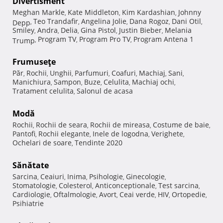
Divertisment
Meghan Markle
Kate Middleton
Kim Kardashian
Johnny
,
,
,
Teo Trandafir
Angelina Jolie
Dana Rogoz
Dani Otil
Depp
,
,
,
,
,
Smiley
Andra
Delia
Gina Pistol
Justin Bieber
Melania
,
,
,
,
,
Program TV
Program Pro TV
Program Antena 1
Trump
,
,
,
Frumuseţe
Păr
Rochii
Unghii
Parfumuri
Coafuri
Machiaj
Sani
,
,
,
,
,
,
,
Manichiura
Sampon
Buze
Celulita
Machiaj ochi
,
,
,
,
,
Tratament celulita
Salonul de acasa
,
Modă
Rochii
Rochii de seara
Rochii de mireasa
Costume de baie
,
,
,
,
Pantofi
Rochii elegante
Inele de logodna
Verighete
,
,
,
,
Ochelari de soare
Tendinte 2020
,
Sănătate
Sarcina
Ceaiuri
Inima
Psihologie
Ginecologie
,
,
,
,
,
Stomatologie
Colesterol
Anticonceptionale
Test sarcina
,
,
,
,
Cardiologie
Oftalmologie
Avort
Ceai verde
HIV
Ortopedie
,
,
,
,
,
,
Psihiatrie