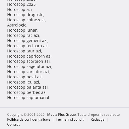
Horoscop 2025
,
Horoscop azi
,
Horoscop dragoste
,
Horoscop chinezesc
,
Astrologie
,
Horoscop lunar
,
Horoscop rac azi
,
Horoscop gemeni azi
,
Horoscop fecioara azi
,
Horoscop taur azi
,
Horoscop capricorn azi
,
Horoscop scorpion azi
,
Horoscop sagetator azi
,
Horoscop varsator azi
,
Horoscop pesti azi
,
Horoscop leu azi
,
Horoscop balanta azi
,
Horoscop berbec azi
,
Horoscop saptamanal
Copyright © 2001-2026,
iMedia Plus Group
. Toate drepturile rezervate
Politica de confidențialitate
|
Termeni si conditii
|
Redacţia
|
Contact