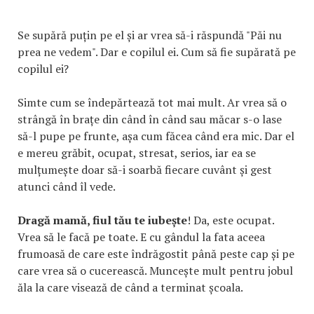
Se supără puțin pe el și ar vrea să-i răspundă "Păi nu
prea ne vedem". Dar e copilul ei. Cum să fie supărată pe
copilul ei?
Simte cum se îndepărtează tot mai mult. Ar vrea să o
strângă în brațe din când în când sau măcar s-o lase
să-l pupe pe frunte, așa cum făcea când era mic. Dar el
e mereu grăbit, ocupat, stresat, serios, iar ea se
mulțumește doar să-i soarbă fiecare cuvânt și gest
atunci când îl vede.
Dragă mamă, fiul tău te iubește
! Da, este ocupat.
Vrea să le facă pe toate. E cu gândul la fata aceea
frumoasă de care este îndrăgostit până peste cap și pe
care vrea să o cucerească. Muncește mult pentru jobul
ăla la care visează de când a terminat școala.