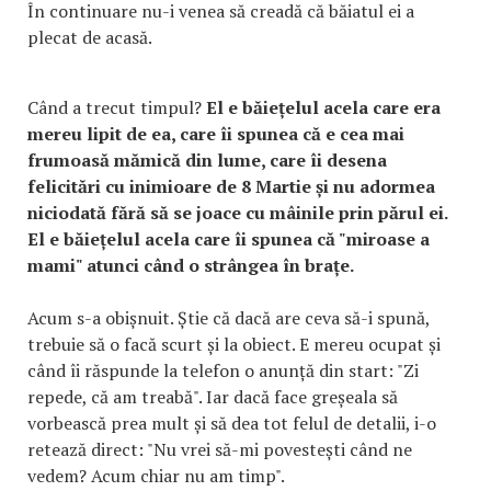
În continuare nu-i venea să creadă că băiatul ei a
plecat de acasă.
Când a trecut timpul?
El e băiețelul acela care era
mereu lipit de ea, care îi spunea că e cea mai
frumoasă mămică din lume, care îi desena
felicitări cu inimioare de 8 Martie și nu adormea
niciodată fără să se joace cu mâinile prin părul ei.
El e băiețelul acela care îi spunea că "miroase a
mami" atunci când o strângea în brațe.
Acum s-a obișnuit. Știe că dacă are ceva să-i spună,
trebuie să o facă scurt și la obiect. E mereu ocupat și
când îi răspunde la telefon o anunță din start: "Zi
repede, că am treabă". Iar dacă face greșeala să
vorbească prea mult și să dea tot felul de detalii, i-o
retează direct: "Nu vrei să-mi povestești când ne
vedem? Acum chiar nu am timp".