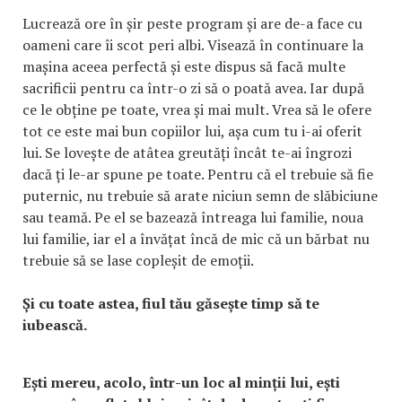
Lucrează ore în șir peste program și are de-a face cu
oameni care îi scot peri albi. Visează în continuare la
mașina aceea perfectă și este dispus să facă multe
sacrificii pentru ca într-o zi să o poată avea. Iar după
ce le obține pe toate, vrea și mai mult. Vrea să le ofere
tot ce este mai bun copiilor lui, așa cum tu i-ai oferit
lui. Se lovește de atâtea greutăți încât te-ai îngrozi
dacă ți le-ar spune pe toate. Pentru că el trebuie să fie
puternic, nu trebuie să arate niciun semn de slăbiciune
sau teamă. Pe el se bazează întreaga lui familie, noua
lui familie, iar el a învățat încă de mic că un bărbat nu
trebuie să se lase copleșit de emoții.
Și cu toate astea, fiul tău găsește timp să te
iubească.
Ești mereu, acolo, într-un loc al minții lui, ești