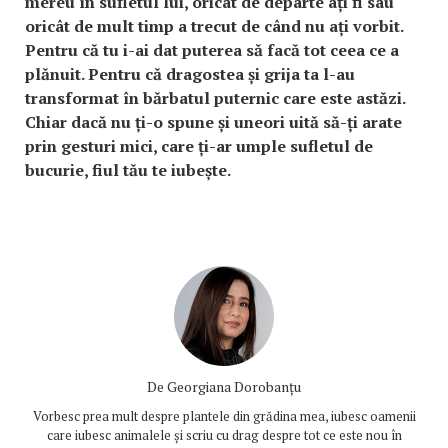
mereu în sufletul lui, oricât de departe ați fi sau
oricât de mult timp a trecut de când nu ați vorbit.
Pentru că tu i-ai dat puterea să facă tot ceea ce a
plănuit. Pentru că dragostea și grija ta l-au
transformat în bărbatul puternic care este astăzi.
Chiar dacă nu ți-o spune și uneori uită să-ți arate
prin gesturi mici, care ți-ar umple sufletul de
bucurie, fiul tău te iubește.
De
Georgiana Dorobanțu
Vorbesc prea mult despre plantele din grădina mea, iubesc oamenii
care iubesc animalele și scriu cu drag despre tot ce este nou în