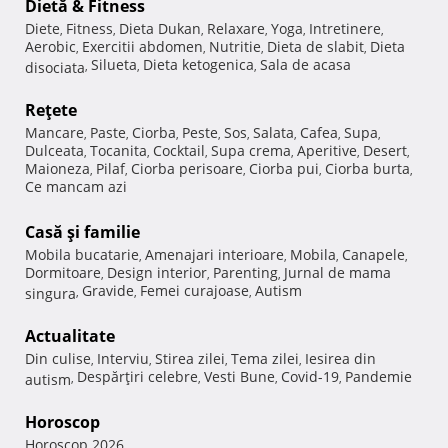
Dietă & Fitness
Diete
Fitness
Dieta Dukan
Relaxare
Yoga
Intretinere
,
,
,
,
,
,
Aerobic
Exercitii abdomen
Nutritie
Dieta de slabit
Dieta
,
,
,
,
Silueta
Dieta ketogenica
Sala de acasa
disociata
,
,
,
Reţete
Mancare
Paste
Ciorba
Peste
Sos
Salata
Cafea
Supa
,
,
,
,
,
,
,
,
Dulceata
Tocanita
Cocktail
Supa crema
Aperitive
Desert
,
,
,
,
,
,
Maioneza
Pilaf
Ciorba perisoare
Ciorba pui
Ciorba burta
,
,
,
,
,
Ce mancam azi
Casă şi familie
Mobila bucatarie
Amenajari interioare
Mobila
Canapele
,
,
,
,
Dormitoare
Design interior
Parenting
Jurnal de mama
,
,
,
Gravide
Femei curajoase
Autism
singura
,
,
,
Actualitate
Din culise
Interviu
Stirea zilei
Tema zilei
Iesirea din
,
,
,
,
Despărţiri celebre
Vesti Bune
Covid-19
Pandemie
autism
,
,
,
,
Horoscop
Horoscop 2026
,