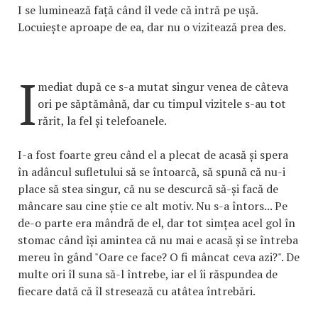
I se luminează față când îl vede că intră pe ușă.
Locuiește aproape de ea, dar nu o vizitează prea des.
I
mediat după ce s-a mutat singur venea de câteva
ori pe săptămână, dar cu timpul vizitele s-au tot
rărit, la fel și telefoanele.
I-a fost foarte greu când el a plecat de acasă și spera
în adâncul sufletului să se întoarcă, să spună că nu-i
place să stea singur, că nu se descurcă să-și facă de
mâncare sau cine știe ce alt motiv. Nu s-a întors... Pe
de-o parte era mândră de el, dar tot simțea acel gol în
stomac când își amintea că nu mai e acasă și se întreba
mereu în gând "Oare ce face? O fi mâncat ceva azi?". De
multe ori îl suna să-l întrebe, iar el îi răspundea de
fiecare dată că îl stresează cu atâtea întrebări.