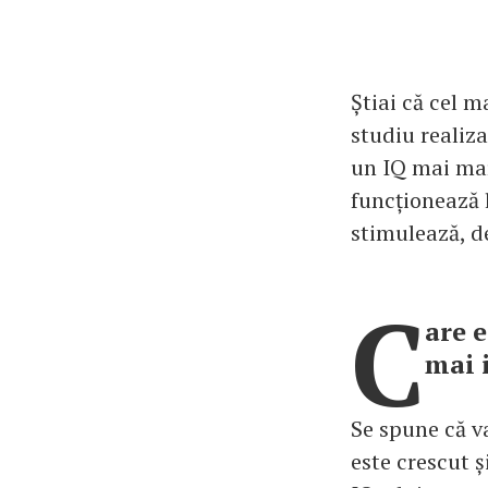
Știai că cel 
studiu realiz
un IQ mai mar
funcționează l
stimulează, d
C
are 
mai 
Se spune că va
este crescut ș