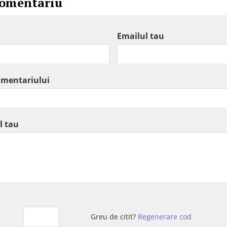
comentariu
Emailul tau
omentariului
l tau
Greu de citit?
Regenerare cod