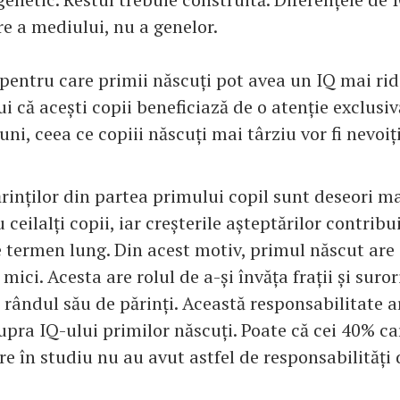
e a mediului, nu a genelor.
pentru care primii născuți pot avea un IQ mai rid
i că acești copii beneficiază de o atenție exclusi
uni, ceea ce copiii născuți mai târziu vor fi nevoiț
ărinților din partea primului copil sunt deseori m
ceilalți copii, iar creșterile așteptărilor contribu
e termen lung. Din acest motiv, primul născut are 
mici. Acesta are rolul de a-și învăța frații și suror
a rândul său de părinți. Această responsabilitate a
upra IQ-ului primilor născuți. Poate că cei 40% c
e în studiu nu au avut astfel de responsabilități 