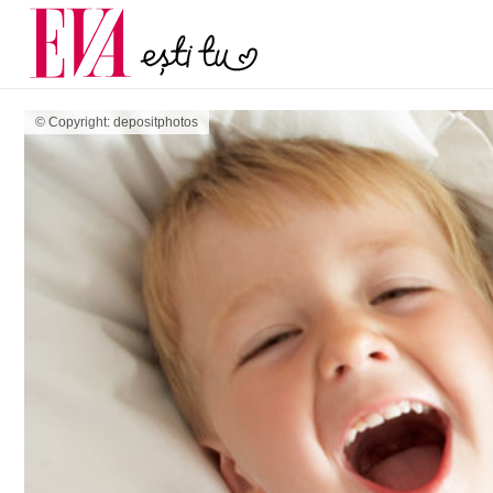
menopauză și când ar t
Carieră
la medic
Actualitate
© Copyright: depositphotos