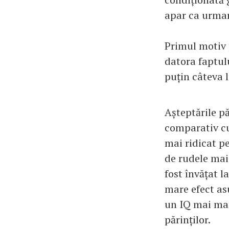
apar ca urmar
Primul motiv 
datora faptulu
puțin câteva l
Așteptările p
comparativ cu 
mai ridicat p
de rudele mai 
fost învățat l
mare efect as
un IQ mai mar
părinților.