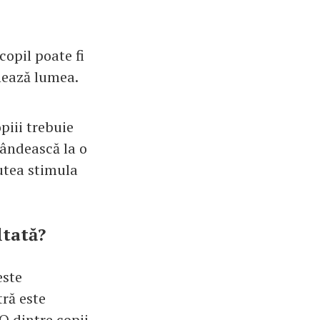
copil poate fi
nează lumea.
piii trebuie
gândească la o
putea stimula
ltată?
este
tră este
IQ dintre copii