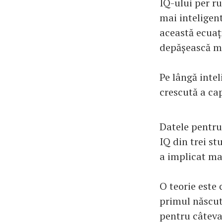
IQ-ului per ru
mai inteligen
această ecuați
depășească ma
Pe lângă intel
crescută a cap
Datele pentru
IQ din trei st
a implicat ma
O teorie este 
primul născut 
pentru câteva 