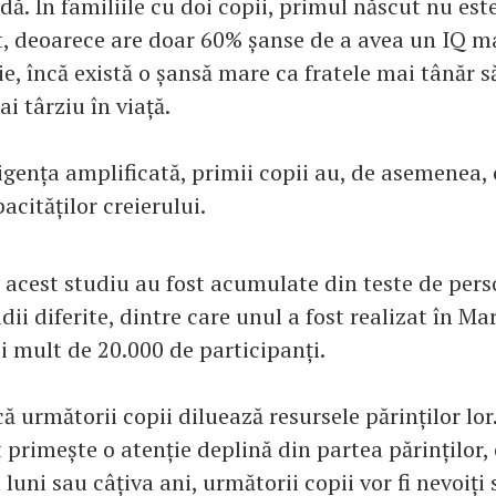
dă. În familiile cu doi copii, primul născut nu est
t, deoarece are doar 60% șanse de a avea un IQ mai
e, încă există o șansă mare ca fratele mai tânăr să
i târziu în viață.
igența amplificată, primii copii au, de asemenea, 
acităților creierului.
 acest studiu au fost acumulate din teste de perso
udii diferite, dintre care unul a fost realizat în Ma
i mult de 20.000 de participanți.
că următorii copii diluează resursele părinților lor
primește o atenție deplină din partea părinților, 
luni sau câțiva ani, următorii copii vor fi nevoiți