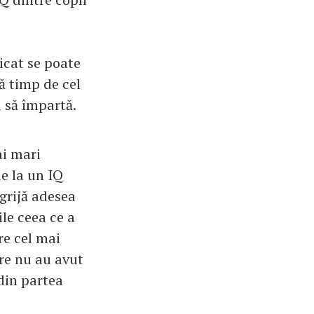
icat se poate
vă timp de cel
i să împartă.
ai mari
ie la un IQ
grijă adesea
ile ceea ce a
re cel mai
are nu au avut
din partea