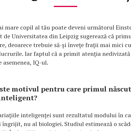
mai mare copil al tău poate deveni următorul Eins
at de Universitatea din Leipzig sugerează că primu
e, deoarece trebuie să-și învețe frații mai mici 
ucrurile. Iar faptul că a primit atenția nedivizată 
e asemenea, IQ-ul.
este motivul pentru care primul născut
inteligent?
riațiile inteligenței sunt rezultatul modului în ca
i îngrijit, nu al biologiei. Studiul estimează o scăd