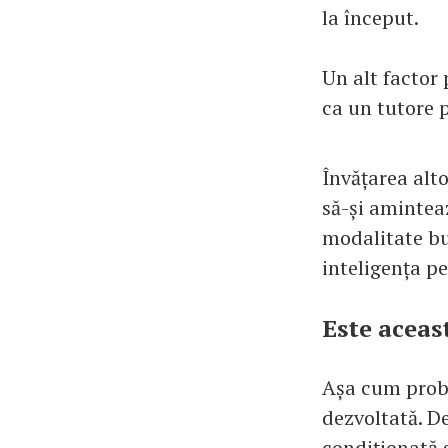
la început.
Un alt factor 
ca un tutore 
Învățarea alt
să-și aminteaz
modalitate bun
inteligența pe
Este aceas
Așa cum proba
dezvoltată. D
condiționată g