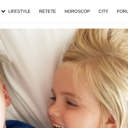
rebui să mergi
și 60 de ani. De ce te trezești mai des
pe măsură ce înaintezi în vârstă
LIFESTYLE
RETETE
HOROSCOP
CITY
FOR