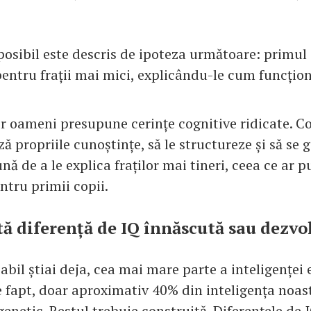
posibil este descris de ipoteza următoare: primul 
pentru frații mai mici, explicându-le cum funcțio
or oameni presupune cerințe cognitive ridicate. Co
ă propriile cunoștințe, să le structureze și să se 
ă de a le explica fraților mai tineri, ceea ce ar 
ntru primii copii.
tă diferență de IQ înnăscută sau dezvo
bil știai deja, cea mai mare parte a inteligenței 
e fapt, doar aproximativ 40% din inteligența noas
enetic. Restul trebuie construită. Diferențele de 