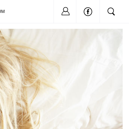
Nu ai cont?
Inregistreaza-
UM