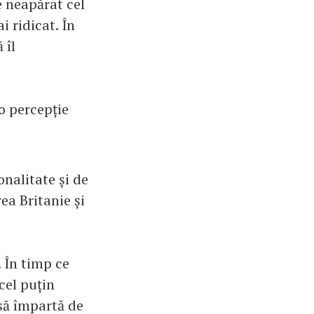
e neapărat cel
 ridicat. În
 îl
o percepție
nalitate și de
rea Britanie și
. În timp ce
cel puțin
 să împartă de