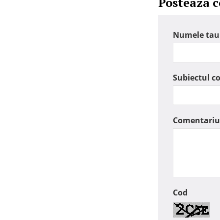
Posteaza 
Numele tau
Subiectul c
Comentariu
Cod