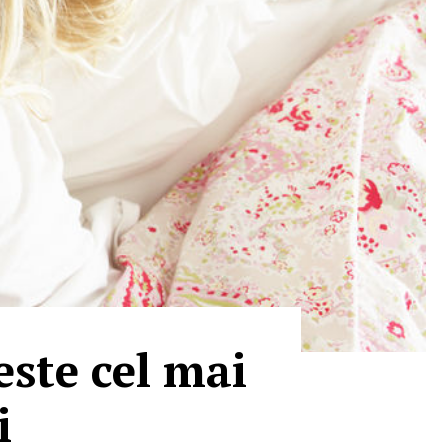
este cel mai
i