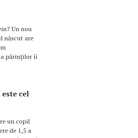
tein? Un nou
l născut are
cum
a părinților îi
 este cel
re un copil
ere de 1,5 a