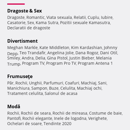
Dragoste & Sex
Dragoste
Romantic
Viata sexuala
Relatii
Cuplu
Iubire
,
,
,
,
,
,
Casatorie
Sex
Kama Sutra
Pozitii sexuale Kamasutra
,
,
,
,
Declaratii de dragoste
Divertisment
Meghan Markle
Kate Middleton
Kim Kardashian
Johnny
,
,
,
Teo Trandafir
Angelina Jolie
Dana Rogoz
Dani Otil
Depp
,
,
,
,
,
Smiley
Andra
Delia
Gina Pistol
Justin Bieber
Melania
,
,
,
,
,
Program TV
Program Pro TV
Program Antena 1
Trump
,
,
,
Frumuseţe
Păr
Rochii
Unghii
Parfumuri
Coafuri
Machiaj
Sani
,
,
,
,
,
,
,
Manichiura
Sampon
Buze
Celulita
Machiaj ochi
,
,
,
,
,
Tratament celulita
Salonul de acasa
,
Modă
Rochii
Rochii de seara
Rochii de mireasa
Costume de baie
,
,
,
,
Pantofi
Rochii elegante
Inele de logodna
Verighete
,
,
,
,
Ochelari de soare
Tendinte 2020
,