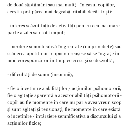
de două săptămâni sau mai mult) - în cazul copiilor,
aceștia pot părea mai degrabă iritabili decât triști;
- interes scăzut față de activități pentru cea mai mare
parte a zilei sau tot timpul;
- pierdere semnificativă în greutate (nu prin diete) sau
scăderea apetitului - copiii nu reușesc să se îngrașe în
mod corespunzător în timp ce cresc și se dezvoltă;
- dificultăți de somn (insomnii);
- fie o încetinire a abilităților / acțiunilor psihomotorii,
fie o agitație aparentă a acestor abilități psihomotorii -
copiii au fie momente în care nu par a avea vreun scop
și sunt agitați și tensionați, fie momente în care există
o încetinire / întârziere semnificativă a discursului și a
acțiunilor fizice;