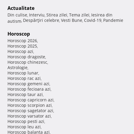
Actualitate
Din culise
Interviu
Stirea zilei
Tema zilei
Iesirea din
,
,
,
,
Despărţiri celebre
Vesti Bune
Covid-19
Pandemie
autism
,
,
,
,
Horoscop
Horoscop 2026
,
Horoscop 2025
,
Horoscop azi
,
Horoscop dragoste
,
Horoscop chinezesc
,
Astrologie
,
Horoscop lunar
,
Horoscop rac azi
,
Horoscop gemeni azi
,
Horoscop fecioara azi
,
Horoscop taur azi
,
Horoscop capricorn azi
,
Horoscop scorpion azi
,
Horoscop sagetator azi
,
Horoscop varsator azi
,
Horoscop pesti azi
,
Horoscop leu azi
,
Horoscop balanta azi
,