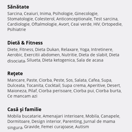
Sănătate
Sarcina
Ceaiuri
Inima
Psihologie
Ginecologie
,
,
,
,
,
Stomatologie
Colesterol
Anticonceptionale
Test sarcina
,
,
,
,
Cardiologie
Oftalmologie
Avort
Ceai verde
HIV
Ortopedie
,
,
,
,
,
,
Psihiatrie
Dietă & Fitness
Diete
Fitness
Dieta Dukan
Relaxare
Yoga
Intretinere
,
,
,
,
,
,
Aerobic
Exercitii abdomen
Nutritie
Dieta de slabit
Dieta
,
,
,
,
Silueta
Dieta ketogenica
Sala de acasa
disociata
,
,
,
Reţete
Mancare
Paste
Ciorba
Peste
Sos
Salata
Cafea
Supa
,
,
,
,
,
,
,
,
Dulceata
Tocanita
Cocktail
Supa crema
Aperitive
Desert
,
,
,
,
,
,
Maioneza
Pilaf
Ciorba perisoare
Ciorba pui
Ciorba burta
,
,
,
,
,
Ce mancam azi
Casă şi familie
Mobila bucatarie
Amenajari interioare
Mobila
Canapele
,
,
,
,
Dormitoare
Design interior
Parenting
Jurnal de mama
,
,
,
Gravide
Femei curajoase
Autism
singura
,
,
,