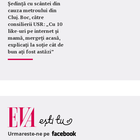
Ședință cu scântei din
cauza metroului din
Cluj. Boc, către
consilierii USR: „Cu 10
like-uri pe internet și
mamă, mergeți acasă,
explicați la soție cât de
bun ați fost astăzi”
Urmareste-ne pe