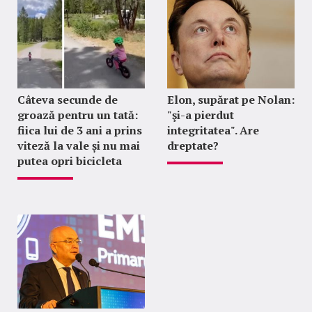
Câteva secunde de
Elon, supărat pe Nolan:
groază pentru un tată:
"şi-a pierdut
fiica lui de 3 ani a prins
integritatea". Are
viteză la vale și nu mai
dreptate?
putea opri bicicleta