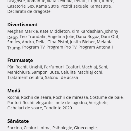
Dragoste
Romantic
Viata sexuala
Relatii
Cuplu
Iubire
,
,
,
,
,
,
Casatorie
Sex
Kama Sutra
Pozitii sexuale Kamasutra
,
,
,
,
Declaratii de dragoste
Divertisment
Meghan Markle
Kate Middleton
Kim Kardashian
Johnny
,
,
,
Teo Trandafir
Angelina Jolie
Dana Rogoz
Dani Otil
Depp
,
,
,
,
,
Smiley
Andra
Delia
Gina Pistol
Justin Bieber
Melania
,
,
,
,
,
Program TV
Program Pro TV
Program Antena 1
Trump
,
,
,
Frumuseţe
Păr
Rochii
Unghii
Parfumuri
Coafuri
Machiaj
Sani
,
,
,
,
,
,
,
Manichiura
Sampon
Buze
Celulita
Machiaj ochi
,
,
,
,
,
Tratament celulita
Salonul de acasa
,
Modă
Rochii
Rochii de seara
Rochii de mireasa
Costume de baie
,
,
,
,
Pantofi
Rochii elegante
Inele de logodna
Verighete
,
,
,
,
Ochelari de soare
Tendinte 2020
,
Sănătate
Sarcina
Ceaiuri
Inima
Psihologie
Ginecologie
,
,
,
,
,