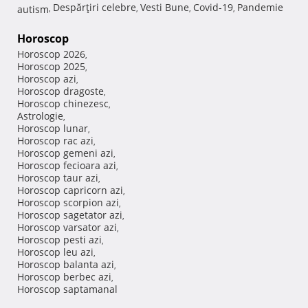
Despărţiri celebre
Vesti Bune
Covid-19
Pandemie
autism
,
,
,
,
Horoscop
Horoscop 2026
,
Horoscop 2025
,
Horoscop azi
,
Horoscop dragoste
,
Horoscop chinezesc
,
Astrologie
,
Horoscop lunar
,
Horoscop rac azi
,
Horoscop gemeni azi
,
Horoscop fecioara azi
,
Horoscop taur azi
,
Horoscop capricorn azi
,
Horoscop scorpion azi
,
Horoscop sagetator azi
,
Horoscop varsator azi
,
Horoscop pesti azi
,
Horoscop leu azi
,
Horoscop balanta azi
,
Horoscop berbec azi
,
Horoscop saptamanal