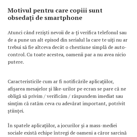
Motivul pentru care copiii sunt
obsedați de smartphone
Atunci când reziști nevoii de a-ți verifica telefonul sau
de a pune un alt episod din serialul la care te uiți nu ar
trebui să fie altceva decât o chestiune simplă de auto-
control. Cu toate acestea, oamenii par a nu avea nicio
putere.
Caracteristicile cum ar fi notificările aplicațiilor,
afișarea mesajelor și like-urilor pe ecran se pare că ne
obligă să privim / verificăm / răspundem imediat sau
simțim că ratăm ceva cu adevărat important, potrivit
științei.
În spatele aplicațiilor, a jocurilor și a mass-mediei
sociale există echipe întregi de oameni a căror sarcină