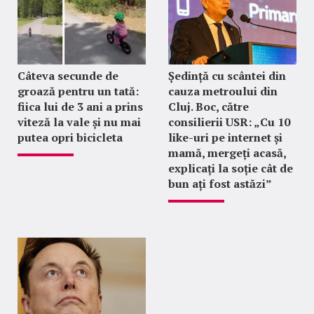
Câteva secunde de
Ședință cu scântei din
groază pentru un tată:
cauza metroului din
fiica lui de 3 ani a prins
Cluj. Boc, către
viteză la vale și nu mai
consilierii USR: „Cu 10
putea opri bicicleta
like-uri pe internet și
mamă, mergeți acasă,
explicați la soție cât de
bun ați fost astăzi”