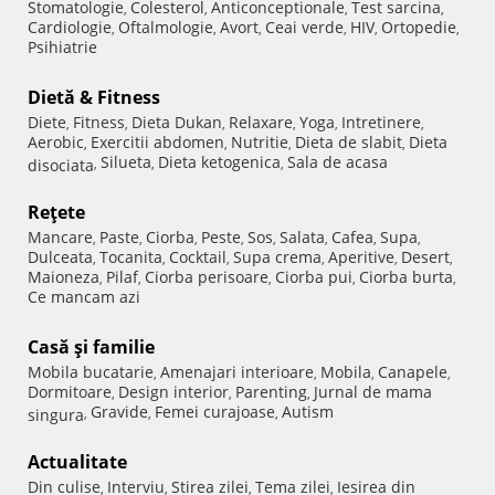
Stomatologie
Colesterol
Anticonceptionale
Test sarcina
,
,
,
,
Cardiologie
Oftalmologie
Avort
Ceai verde
HIV
Ortopedie
,
,
,
,
,
,
Psihiatrie
Dietă & Fitness
Diete
Fitness
Dieta Dukan
Relaxare
Yoga
Intretinere
,
,
,
,
,
,
Aerobic
Exercitii abdomen
Nutritie
Dieta de slabit
Dieta
,
,
,
,
Silueta
Dieta ketogenica
Sala de acasa
disociata
,
,
,
Reţete
Mancare
Paste
Ciorba
Peste
Sos
Salata
Cafea
Supa
,
,
,
,
,
,
,
,
Dulceata
Tocanita
Cocktail
Supa crema
Aperitive
Desert
,
,
,
,
,
,
Maioneza
Pilaf
Ciorba perisoare
Ciorba pui
Ciorba burta
,
,
,
,
,
Ce mancam azi
Casă şi familie
Mobila bucatarie
Amenajari interioare
Mobila
Canapele
,
,
,
,
Dormitoare
Design interior
Parenting
Jurnal de mama
,
,
,
Gravide
Femei curajoase
Autism
singura
,
,
,
Actualitate
Din culise
Interviu
Stirea zilei
Tema zilei
Iesirea din
,
,
,
,