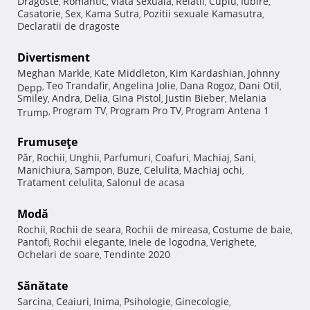
Dragoste
Romantic
Viata sexuala
Relatii
Cuplu
Iubire
,
,
,
,
,
,
Casatorie
Sex
Kama Sutra
Pozitii sexuale Kamasutra
,
,
,
,
Declaratii de dragoste
Divertisment
Meghan Markle
Kate Middleton
Kim Kardashian
Johnny
,
,
,
Teo Trandafir
Angelina Jolie
Dana Rogoz
Dani Otil
Depp
,
,
,
,
,
Smiley
Andra
Delia
Gina Pistol
Justin Bieber
Melania
,
,
,
,
,
Program TV
Program Pro TV
Program Antena 1
Trump
,
,
,
Frumuseţe
Păr
Rochii
Unghii
Parfumuri
Coafuri
Machiaj
Sani
,
,
,
,
,
,
,
Manichiura
Sampon
Buze
Celulita
Machiaj ochi
,
,
,
,
,
Tratament celulita
Salonul de acasa
,
Modă
Rochii
Rochii de seara
Rochii de mireasa
Costume de baie
,
,
,
,
Pantofi
Rochii elegante
Inele de logodna
Verighete
,
,
,
,
Ochelari de soare
Tendinte 2020
,
Sănătate
Sarcina
Ceaiuri
Inima
Psihologie
Ginecologie
,
,
,
,
,