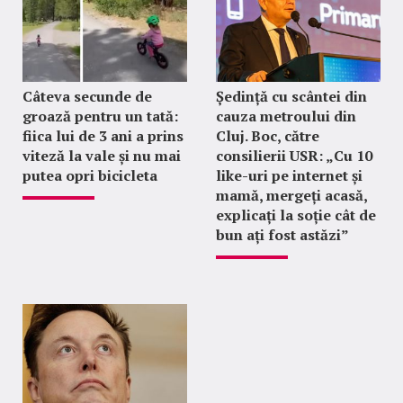
Câteva secunde de
Ședință cu scântei din
groază pentru un tată:
cauza metroului din
fiica lui de 3 ani a prins
Cluj. Boc, către
viteză la vale și nu mai
consilierii USR: „Cu 10
putea opri bicicleta
like-uri pe internet și
mamă, mergeți acasă,
explicați la soție cât de
bun ați fost astăzi”