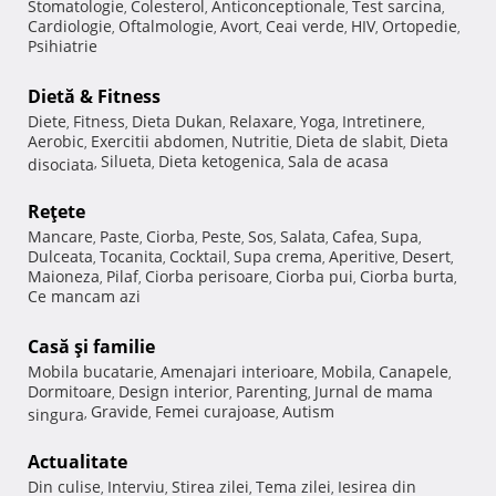
Stomatologie
Colesterol
Anticonceptionale
Test sarcina
,
,
,
,
Cardiologie
Oftalmologie
Avort
Ceai verde
HIV
Ortopedie
,
,
,
,
,
,
Psihiatrie
Dietă & Fitness
Diete
Fitness
Dieta Dukan
Relaxare
Yoga
Intretinere
,
,
,
,
,
,
Aerobic
Exercitii abdomen
Nutritie
Dieta de slabit
Dieta
,
,
,
,
Silueta
Dieta ketogenica
Sala de acasa
disociata
,
,
,
Reţete
Mancare
Paste
Ciorba
Peste
Sos
Salata
Cafea
Supa
,
,
,
,
,
,
,
,
Dulceata
Tocanita
Cocktail
Supa crema
Aperitive
Desert
,
,
,
,
,
,
Maioneza
Pilaf
Ciorba perisoare
Ciorba pui
Ciorba burta
,
,
,
,
,
Ce mancam azi
Casă şi familie
Mobila bucatarie
Amenajari interioare
Mobila
Canapele
,
,
,
,
Dormitoare
Design interior
Parenting
Jurnal de mama
,
,
,
Gravide
Femei curajoase
Autism
singura
,
,
,
Actualitate
Din culise
Interviu
Stirea zilei
Tema zilei
Iesirea din
,
,
,
,