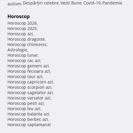
Despărţiri celebre
Vesti Bune
Covid-19
Pandemie
autism
,
,
,
,
Horoscop
Horoscop 2026
,
Horoscop 2025
,
Horoscop azi
,
Horoscop dragoste
,
Horoscop chinezesc
,
Astrologie
,
Horoscop lunar
,
Horoscop rac azi
,
Horoscop gemeni azi
,
Horoscop fecioara azi
,
Horoscop taur azi
,
Horoscop capricorn azi
,
Horoscop scorpion azi
,
Horoscop sagetator azi
,
Horoscop varsator azi
,
Horoscop pesti azi
,
Horoscop leu azi
,
Horoscop balanta azi
,
Horoscop berbec azi
,
Horoscop saptamanal