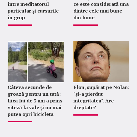
între meditatorul
ce este considerată una
particular și cursurile
dintre cele mai bune
în grup
din lume
Câteva secunde de
Elon, supărat pe Nolan:
groază pentru un tată:
"şi-a pierdut
fiica lui de 3 ani a prins
integritatea". Are
viteză la vale și nu mai
dreptate?
putea opri bicicleta