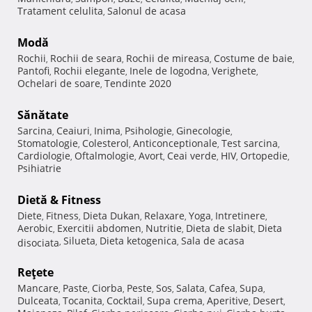
Tratament celulita
Salonul de acasa
,
Modă
Rochii
Rochii de seara
Rochii de mireasa
Costume de baie
,
,
,
,
Pantofi
Rochii elegante
Inele de logodna
Verighete
,
,
,
,
Ochelari de soare
Tendinte 2020
,
Sănătate
Sarcina
Ceaiuri
Inima
Psihologie
Ginecologie
,
,
,
,
,
Stomatologie
Colesterol
Anticonceptionale
Test sarcina
,
,
,
,
Cardiologie
Oftalmologie
Avort
Ceai verde
HIV
Ortopedie
,
,
,
,
,
,
Psihiatrie
Dietă & Fitness
Diete
Fitness
Dieta Dukan
Relaxare
Yoga
Intretinere
,
,
,
,
,
,
Aerobic
Exercitii abdomen
Nutritie
Dieta de slabit
Dieta
,
,
,
,
Silueta
Dieta ketogenica
Sala de acasa
disociata
,
,
,
Reţete
Mancare
Paste
Ciorba
Peste
Sos
Salata
Cafea
Supa
,
,
,
,
,
,
,
,
Dulceata
Tocanita
Cocktail
Supa crema
Aperitive
Desert
,
,
,
,
,
,