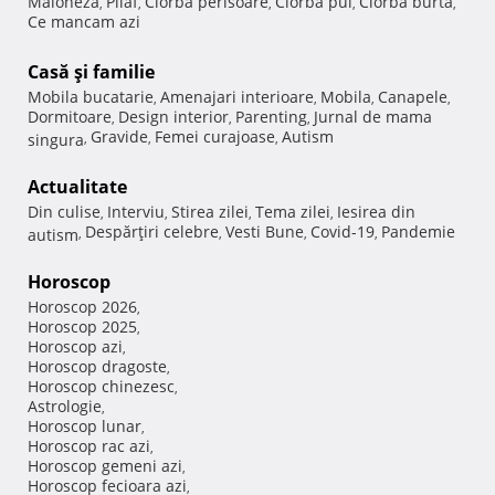
Maioneza
Pilaf
Ciorba perisoare
Ciorba pui
Ciorba burta
,
,
,
,
,
Ce mancam azi
Casă şi familie
Mobila bucatarie
Amenajari interioare
Mobila
Canapele
,
,
,
,
Dormitoare
Design interior
Parenting
Jurnal de mama
,
,
,
Gravide
Femei curajoase
Autism
singura
,
,
,
Actualitate
Din culise
Interviu
Stirea zilei
Tema zilei
Iesirea din
,
,
,
,
Despărţiri celebre
Vesti Bune
Covid-19
Pandemie
autism
,
,
,
,
Horoscop
Horoscop 2026
,
Horoscop 2025
,
Horoscop azi
,
Horoscop dragoste
,
Horoscop chinezesc
,
Astrologie
,
Horoscop lunar
,
Horoscop rac azi
,
Horoscop gemeni azi
,
Horoscop fecioara azi
,