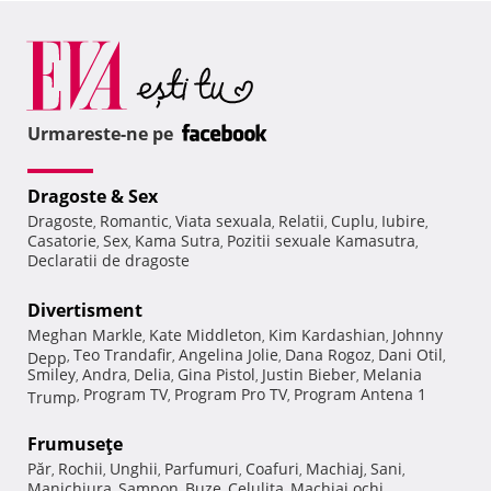
Urmareste-ne pe
Dragoste & Sex
Dragoste
Romantic
Viata sexuala
Relatii
Cuplu
Iubire
,
,
,
,
,
,
Casatorie
Sex
Kama Sutra
Pozitii sexuale Kamasutra
,
,
,
,
Declaratii de dragoste
Divertisment
Meghan Markle
Kate Middleton
Kim Kardashian
Johnny
,
,
,
Teo Trandafir
Angelina Jolie
Dana Rogoz
Dani Otil
Depp
,
,
,
,
,
Smiley
Andra
Delia
Gina Pistol
Justin Bieber
Melania
,
,
,
,
,
Program TV
Program Pro TV
Program Antena 1
Trump
,
,
,
Frumuseţe
Păr
Rochii
Unghii
Parfumuri
Coafuri
Machiaj
Sani
,
,
,
,
,
,
,
Manichiura
Sampon
Buze
Celulita
Machiaj ochi
,
,
,
,
,