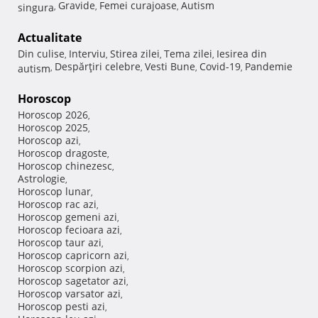
Gravide
Femei curajoase
Autism
singura
,
,
,
Actualitate
Din culise
Interviu
Stirea zilei
Tema zilei
Iesirea din
,
,
,
,
Despărţiri celebre
Vesti Bune
Covid-19
Pandemie
autism
,
,
,
,
Horoscop
Horoscop 2026
,
Horoscop 2025
,
Horoscop azi
,
Horoscop dragoste
,
Horoscop chinezesc
,
Astrologie
,
Horoscop lunar
,
Horoscop rac azi
,
Horoscop gemeni azi
,
Horoscop fecioara azi
,
Horoscop taur azi
,
Horoscop capricorn azi
,
Horoscop scorpion azi
,
Horoscop sagetator azi
,
Horoscop varsator azi
,
Horoscop pesti azi
,