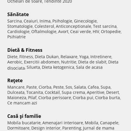
Ochelari de soare
Tendinte 2020
,
Sănătate
Sarcina
Ceaiuri
Inima
Psihologie
Ginecologie
,
,
,
,
,
Stomatologie
Colesterol
Anticonceptionale
Test sarcina
,
,
,
,
Cardiologie
Oftalmologie
Avort
Ceai verde
HIV
Ortopedie
,
,
,
,
,
,
Psihiatrie
Dietă & Fitness
Diete
Fitness
Dieta Dukan
Relaxare
Yoga
Intretinere
,
,
,
,
,
,
Aerobic
Exercitii abdomen
Nutritie
Dieta de slabit
Dieta
,
,
,
,
Silueta
Dieta ketogenica
Sala de acasa
disociata
,
,
,
Reţete
Mancare
Paste
Ciorba
Peste
Sos
Salata
Cafea
Supa
,
,
,
,
,
,
,
,
Dulceata
Tocanita
Cocktail
Supa crema
Aperitive
Desert
,
,
,
,
,
,
Maioneza
Pilaf
Ciorba perisoare
Ciorba pui
Ciorba burta
,
,
,
,
,
Ce mancam azi
Casă şi familie
Mobila bucatarie
Amenajari interioare
Mobila
Canapele
,
,
,
,
Dormitoare
Design interior
Parenting
Jurnal de mama
,
,
,