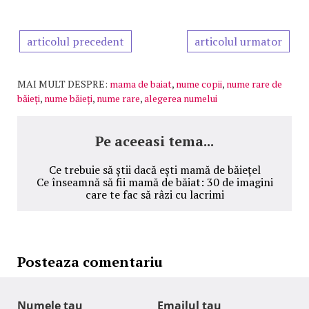
articolul precedent
articolul urmator
MAI MULT DESPRE:
mama de baiat
,
nume copii
,
nume rare de
băieți
,
nume băieți
,
nume rare
,
alegerea numelui
Pe aceeasi tema...
Ce trebuie să știi dacă ești mamă de băiețel
Ce înseamnă să fii mamă de băiat: 30 de imagini
care te fac să râzi cu lacrimi
Posteaza comentariu
Numele tau
Emailul tau