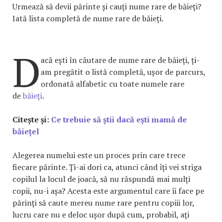
Urmează să devii părinte și cauți nume rare de băieți?
Iată lista completă de nume rare de băieți.
D
acă ești în căutare de nume rare de băieți, ți-
am pregătit o listă completă, ușor de parcurs,
ordonată alfabetic cu toate numele rare
de
băieți
.
Citește și:
Ce trebuie să știi dacă ești mamă de
băiețel
Alegerea numelui este un proces prin care trece
fiecare părinte. Ți-ai dori ca, atunci când îți vei striga
copilul la locul de joacă, să nu răspundă mai mulți
copii, nu-i așa? Acesta este argumentul care îi face pe
părinți să caute mereu nume rare pentru copiii lor,
lucru care nu e deloc ușor după cum, probabil, ați