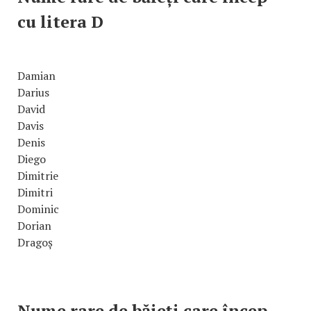
cu litera D
Damian
Darius
David
Davis
Denis
Diego
Dimitrie
Dimitri
Dominic
Dorian
Dragoș
Nume rare de băieți care încep