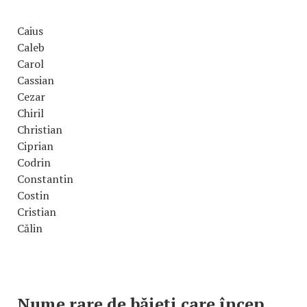
Caius
Caleb
Carol
Cassian
Cezar
Chiril
Christian
Ciprian
Codrin
Constantin
Costin
Cristian
Călin
Nume rare de băieți care încep