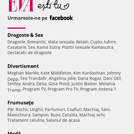
Urmareste-ne pe
Dragoste & Sex
Dragoste
Romantic
Viata sexuala
Relatii
Cuplu
Iubire
,
,
,
,
,
,
Casatorie
Sex
Kama Sutra
Pozitii sexuale Kamasutra
,
,
,
,
Declaratii de dragoste
Divertisment
Meghan Markle
Kate Middleton
Kim Kardashian
Johnny
,
,
,
Teo Trandafir
Angelina Jolie
Dana Rogoz
Dani Otil
Depp
,
,
,
,
,
Smiley
Andra
Delia
Gina Pistol
Justin Bieber
Melania
,
,
,
,
,
Program TV
Program Pro TV
Program Antena 1
Trump
,
,
,
Frumuseţe
Păr
Rochii
Unghii
Parfumuri
Coafuri
Machiaj
Sani
,
,
,
,
,
,
,
Manichiura
Sampon
Buze
Celulita
Machiaj ochi
,
,
,
,
,
Tratament celulita
Salonul de acasa
,
Modă