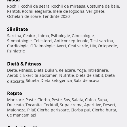
Rochii
Rochii de seara
Rochii de mireasa
Costume de baie
,
,
,
,
Pantofi
Rochii elegante
Inele de logodna
Verighete
,
,
,
,
Ochelari de soare
Tendinte 2020
,
Sănătate
Sarcina
Ceaiuri
Inima
Psihologie
Ginecologie
,
,
,
,
,
Stomatologie
Colesterol
Anticonceptionale
Test sarcina
,
,
,
,
Cardiologie
Oftalmologie
Avort
Ceai verde
HIV
Ortopedie
,
,
,
,
,
,
Psihiatrie
Dietă & Fitness
Diete
Fitness
Dieta Dukan
Relaxare
Yoga
Intretinere
,
,
,
,
,
,
Aerobic
Exercitii abdomen
Nutritie
Dieta de slabit
Dieta
,
,
,
,
Silueta
Dieta ketogenica
Sala de acasa
disociata
,
,
,
Reţete
Mancare
Paste
Ciorba
Peste
Sos
Salata
Cafea
Supa
,
,
,
,
,
,
,
,
Dulceata
Tocanita
Cocktail
Supa crema
Aperitive
Desert
,
,
,
,
,
,
Maioneza
Pilaf
Ciorba perisoare
Ciorba pui
Ciorba burta
,
,
,
,
,
Ce mancam azi