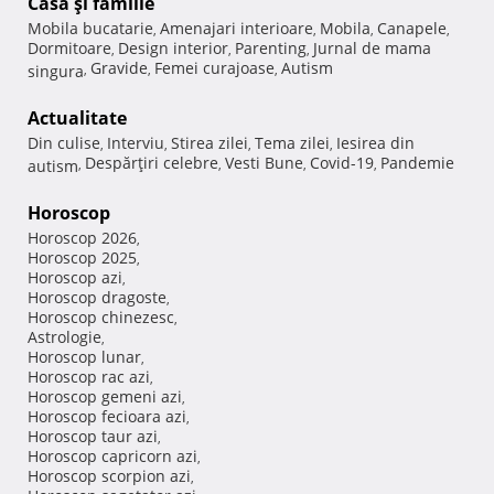
Casă şi familie
Mobila bucatarie
Amenajari interioare
Mobila
Canapele
,
,
,
,
Dormitoare
Design interior
Parenting
Jurnal de mama
,
,
,
Gravide
Femei curajoase
Autism
singura
,
,
,
Actualitate
Din culise
Interviu
Stirea zilei
Tema zilei
Iesirea din
,
,
,
,
Despărţiri celebre
Vesti Bune
Covid-19
Pandemie
autism
,
,
,
,
Horoscop
Horoscop 2026
,
Horoscop 2025
,
Horoscop azi
,
Horoscop dragoste
,
Horoscop chinezesc
,
Astrologie
,
Horoscop lunar
,
Horoscop rac azi
,
Horoscop gemeni azi
,
Horoscop fecioara azi
,
Horoscop taur azi
,
Horoscop capricorn azi
,
Horoscop scorpion azi
,