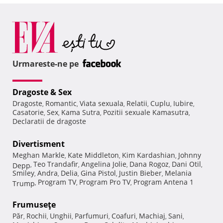
Urmareste-ne pe
Dragoste & Sex
Dragoste
Romantic
Viata sexuala
Relatii
Cuplu
Iubire
,
,
,
,
,
,
Casatorie
Sex
Kama Sutra
Pozitii sexuale Kamasutra
,
,
,
,
Declaratii de dragoste
Divertisment
Meghan Markle
Kate Middleton
Kim Kardashian
Johnny
,
,
,
Teo Trandafir
Angelina Jolie
Dana Rogoz
Dani Otil
Depp
,
,
,
,
,
Smiley
Andra
Delia
Gina Pistol
Justin Bieber
Melania
,
,
,
,
,
Program TV
Program Pro TV
Program Antena 1
Trump
,
,
,
Frumuseţe
Păr
Rochii
Unghii
Parfumuri
Coafuri
Machiaj
Sani
,
,
,
,
,
,
,