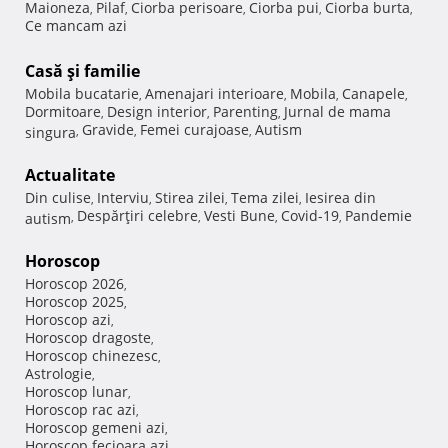
Maioneza
Pilaf
Ciorba perisoare
Ciorba pui
Ciorba burta
,
,
,
,
,
Ce mancam azi
Casă şi familie
Mobila bucatarie
Amenajari interioare
Mobila
Canapele
,
,
,
,
Dormitoare
Design interior
Parenting
Jurnal de mama
,
,
,
Gravide
Femei curajoase
Autism
singura
,
,
,
Actualitate
Din culise
Interviu
Stirea zilei
Tema zilei
Iesirea din
,
,
,
,
Despărţiri celebre
Vesti Bune
Covid-19
Pandemie
autism
,
,
,
,
Horoscop
Horoscop 2026
,
Horoscop 2025
,
Horoscop azi
,
Horoscop dragoste
,
Horoscop chinezesc
,
Astrologie
,
Horoscop lunar
,
Horoscop rac azi
,
Horoscop gemeni azi
,
Horoscop fecioara azi
,