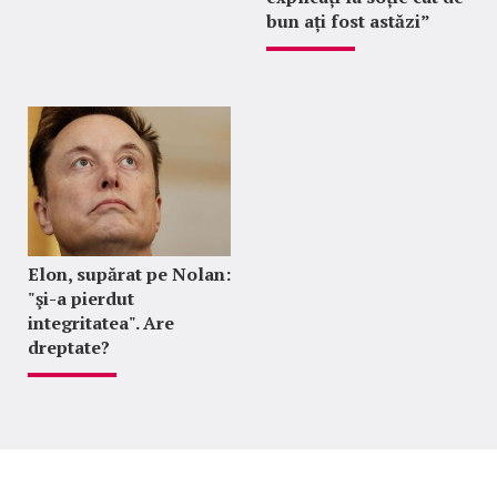
bun ați fost astăzi”
Elon, supărat pe Nolan:
"şi-a pierdut
integritatea". Are
dreptate?