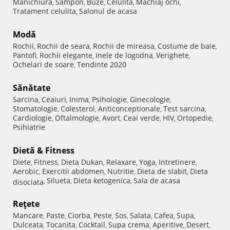
Manichiura
Sampon
Buze
Celulita
Machiaj ochi
,
,
,
,
,
Tratament celulita
Salonul de acasa
,
Modă
Rochii
Rochii de seara
Rochii de mireasa
Costume de baie
,
,
,
,
Pantofi
Rochii elegante
Inele de logodna
Verighete
,
,
,
,
Ochelari de soare
Tendinte 2020
,
Sănătate
Sarcina
Ceaiuri
Inima
Psihologie
Ginecologie
,
,
,
,
,
Stomatologie
Colesterol
Anticonceptionale
Test sarcina
,
,
,
,
Cardiologie
Oftalmologie
Avort
Ceai verde
HIV
Ortopedie
,
,
,
,
,
,
Psihiatrie
Dietă & Fitness
Diete
Fitness
Dieta Dukan
Relaxare
Yoga
Intretinere
,
,
,
,
,
,
Aerobic
Exercitii abdomen
Nutritie
Dieta de slabit
Dieta
,
,
,
,
Silueta
Dieta ketogenica
Sala de acasa
disociata
,
,
,
Reţete
Mancare
Paste
Ciorba
Peste
Sos
Salata
Cafea
Supa
,
,
,
,
,
,
,
,
Dulceata
Tocanita
Cocktail
Supa crema
Aperitive
Desert
,
,
,
,
,
,