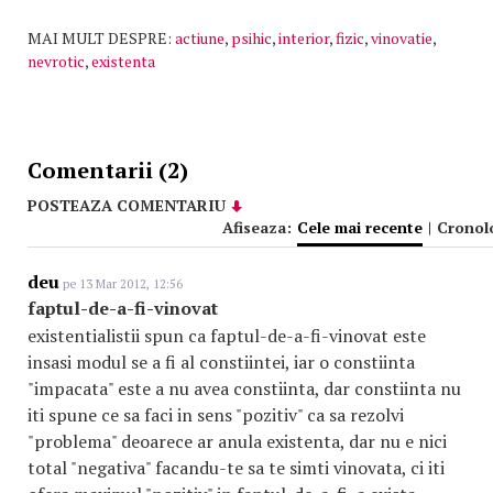
MAI MULT DESPRE:
actiune
,
psihic
,
interior
,
fizic
,
vinovatie
,
nevrotic
,
existenta
Comentarii (2)
POSTEAZA COMENTARIU
Afiseaza:
Cele mai recente
|
Cronol
deu
pe 13 Mar 2012, 12:56
faptul-de-a-fi-vinovat
existentialistii spun ca faptul-de-a-fi-vinovat este
insasi modul se a fi al constiintei, iar o constiinta
"impacata" este a nu avea constiinta, dar constiinta nu
iti spune ce sa faci in sens "pozitiv" ca sa rezolvi
"problema" deoarece ar anula existenta, dar nu e nici
total "negativa" facandu-te sa te simti vinovata, ci iti