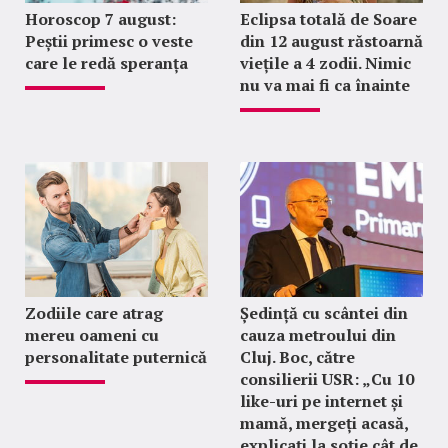
Horoscop 7 august:
Eclipsa totală de Soare
Peștii primesc o veste
din 12 august răstoarnă
care le redă speranța
viețile a 4 zodii. Nimic
nu va mai fi ca înainte
Zodiile care atrag
Ședință cu scântei din
mereu oameni cu
cauza metroului din
personalitate puternică
Cluj. Boc, către
consilierii USR: „Cu 10
like-uri pe internet și
mamă, mergeți acasă,
explicați la soție cât de