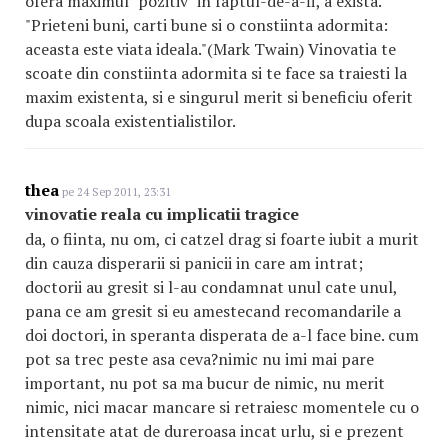
ofera maximul "pozitiv" in faptul-de-a-fi, a exista.
"Prieteni buni, carti bune si o constiinta adormita:
aceasta este viata ideala."(Mark Twain) Vinovatia te
scoate din constiinta adormita si te face sa traiesti la
maxim existenta, si e singurul merit si beneficiu oferit
dupa scoala existentialistilor.
thea
pe 24 Sep 2011, 23:31
vinovatie reala cu implicatii tragice
da, o fiinta, nu om, ci catzel drag si foarte iubit a murit
din cauza disperarii si panicii in care am intrat;
doctorii au gresit si l-au condamnat unul cate unul,
pana ce am gresit si eu amestecand recomandarile a
doi doctori, in speranta disperata de a-l face bine. cum
pot sa trec peste asa ceva?nimic nu imi mai pare
important, nu pot sa ma bucur de nimic, nu merit
nimic, nici macar mancare si retraiesc momentele cu o
intensitate atat de dureroasa incat urlu, si e prezent