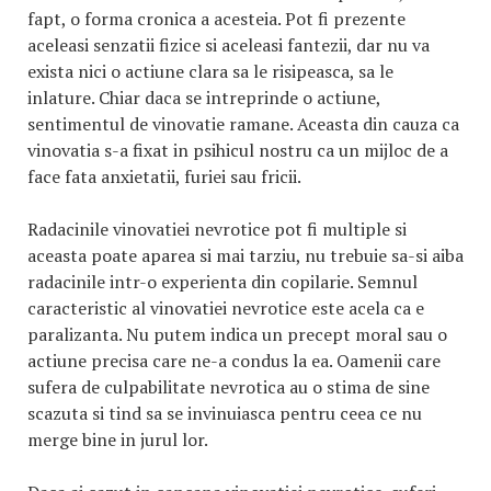
fapt, o forma cronica a acesteia. Pot fi prezente
aceleasi senzatii fizice si aceleasi fantezii, dar nu va
exista nici o actiune clara sa le risipeasca, sa le
inlature. Chiar daca se intreprinde o actiune,
sentimentul de vinovatie ramane. Aceasta din cauza ca
vinovatia s-a fixat in psihicul nostru ca un mijloc de a
face fata anxietatii, furiei sau fricii.
Radacinile vinovatiei nevrotice pot fi multiple si
aceasta poate aparea si mai tarziu, nu trebuie sa-si aiba
radacinile intr-o experienta din copilarie. Semnul
caracteristic al vinovatiei nevrotice este acela ca e
paralizanta. Nu putem indica un precept moral sau o
actiune precisa care ne-a condus la ea. Oamenii care
sufera de culpabilitate nevrotica au o stima de sine
scazuta si tind sa se invinuiasca pentru ceea ce nu
merge bine in jurul lor.